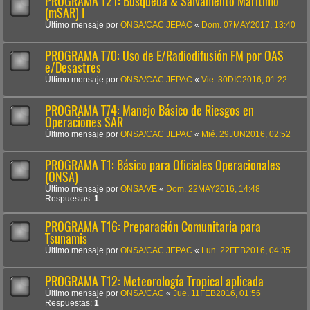
PROGRAMA T21: Búsqueda & Salvamento Marítimo
(mSAR) I
Último mensaje por
ONSA/CAC JEPAC
«
Dom. 07MAY2017, 13:40
PROGRAMA T70: Uso de E/Radiodifusión FM por OAS
e/Desastres
Último mensaje por
ONSA/CAC JEPAC
«
Vie. 30DIC2016, 01:22
PROGRAMA T74: Manejo Básico de Riesgos en
Operaciones SAR
Último mensaje por
ONSA/CAC JEPAC
«
Mié. 29JUN2016, 02:52
PROGRAMA T1: Básico para Oficiales Operacionales
(ONSA)
Último mensaje por
ONSA/VE
«
Dom. 22MAY2016, 14:48
Respuestas:
1
PROGRAMA T16: Preparación Comunitaria para
Tsunamis
Último mensaje por
ONSA/CAC JEPAC
«
Lun. 22FEB2016, 04:35
PROGRAMA T12: Meteorología Tropical aplicada
Último mensaje por
ONSA/CAC
«
Jue. 11FEB2016, 01:56
Respuestas:
1