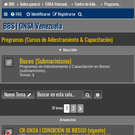
BBS
Índice general
ONSA Venezuela (acceso público)
Centro de Adiestramiento & Capacitación (órgano académico)
Programas (Cursos de Adiestramiento & Capacitación)
B
FAQ
Identificarse
Registrarse
u
BBS | ONSA Venezuela
s
Programas (Cursos de Adiestramiento & Capacitación)
c
a
▼ Sección
r
Buceo (Submarinismo)
Programas de Adiestramiento y Capacitación en Buceo
(submarinismo).
Temas:
1
Buscar
Búsqueda avanzada
Nuevo Tema
1
2
Siguiente
28 temas
Anuncios
CR-ONSA | CONDICIÓN DE RIESGO (vigente)