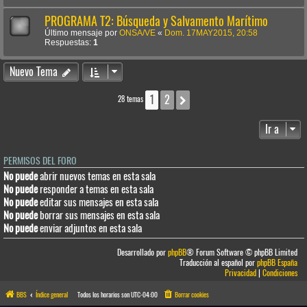
PROGRAMA T2: Búsqueda y Salvamento Marítimo
Último mensaje por
ONSA/VE
«
Dom. 17MAY2015, 20:58
Respuestas:
1
Nuevo Tema
1
2
Siguiente
28 temas
Ir a
PERMISOS DEL FORO
No puede
abrir nuevos temas en esta sala
No puede
responder a temas en esta sala
No puede
editar sus mensajes en esta sala
No puede
borrar sus mensajes en esta sala
No puede
enviar adjuntos en esta sala
Desarrollado por
phpBB
® Forum Software © phpBB Limited
Traducción al español por
phpBB España
Privacidad
|
Condiciones
BBS
Índice general
Todos los horarios son
UTC-04:00
Borrar cookies