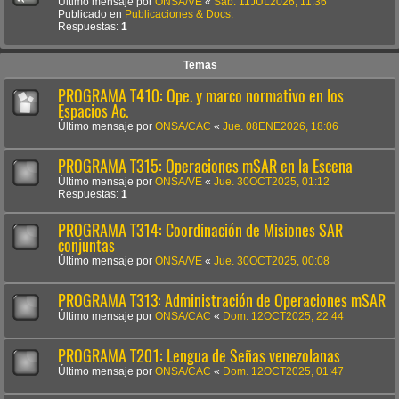
Último mensaje por
ONSA/VE
«
Sab. 11JUL2026, 11:36
Publicado en
Publicaciones & Docs.
Respuestas:
1
Temas
PROGRAMA T410: Ope. y marco normativo en los
Espacios Ac.
Último mensaje por
ONSA/CAC
«
Jue. 08ENE2026, 18:06
PROGRAMA T315: Operaciones mSAR en la Escena
Último mensaje por
ONSA/VE
«
Jue. 30OCT2025, 01:12
Respuestas:
1
PROGRAMA T314: Coordinación de Misiones SAR
conjuntas
Último mensaje por
ONSA/VE
«
Jue. 30OCT2025, 00:08
PROGRAMA T313: Administración de Operaciones mSAR
Último mensaje por
ONSA/CAC
«
Dom. 12OCT2025, 22:44
PROGRAMA T201: Lengua de Señas venezolanas
Último mensaje por
ONSA/CAC
«
Dom. 12OCT2025, 01:47