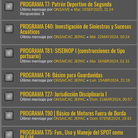
PROGRAMA T7: Patrón Deportivo de Segunda
Último mensaje por
ONSA/VE
«
Mar. 16SEP2025, 11:24
Respuestas:
3
PROGRAMA E40: Investigación de Siniestros y Sucesos
Acuáticos
Último mensaje por
ONSA/CAC JEPAC
«
Mié. 22MAY2024, 00:24
PROGRAMA T81: SISEINOP I (construcciones de tipo
portuario)
Último mensaje por
ONSA/CAC JEPAC
«
Mar. 16ABR2024, 01:31
PROGRAMA T4: Básico para Guardavidas
Último mensaje por
ONSA/CAC JEPAC
«
Lun. 15ABR2024, 21:19
PROGRAMA T27: Jurisdicción Disciplinaria I
Último mensaje por
ONSA/CAC JEPAC
«
Dom. 31MAR2024, 00:57
PROGRAMA T90 | Básico de Motores Fuera de Borda
Último mensaje por
ONSA/CAC JEPAC
«
Dom. 07ENE2024, 18:42
PROGRAMA T75: Fun., Uso y Manejo del SPOT como
RLS/M