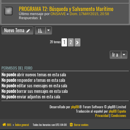
PROGRAMA T2: Búsqueda y Salvamento Marítimo
Último mensaje por
ONSA/VE
«
Dom. 17MAY2015, 20:58
Respuestas:
1
Nuevo Tema
1
2
Siguiente
28 temas
Ir a
PERMISOS DEL FORO
No puede
abrir nuevos temas en esta sala
No puede
responder a temas en esta sala
No puede
editar sus mensajes en esta sala
No puede
borrar sus mensajes en esta sala
No puede
enviar adjuntos en esta sala
Desarrollado por
phpBB
® Forum Software © phpBB Limited
Traducción al español por
phpBB España
Privacidad
|
Condiciones
BBS
Índice general
Todos los horarios son
UTC-04:00
Borrar cookies