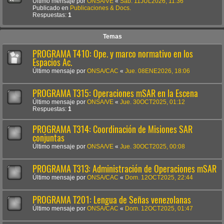
Último mensaje por
ONSA/VE
«
Sab. 11JUL2026, 11:36
Publicado en
Publicaciones & Docs.
Respuestas:
1
Temas
PROGRAMA T410: Ope. y marco normativo en los
Espacios Ac.
Último mensaje por
ONSA/CAC
«
Jue. 08ENE2026, 18:06
PROGRAMA T315: Operaciones mSAR en la Escena
Último mensaje por
ONSA/VE
«
Jue. 30OCT2025, 01:12
Respuestas:
1
PROGRAMA T314: Coordinación de Misiones SAR
conjuntas
Último mensaje por
ONSA/VE
«
Jue. 30OCT2025, 00:08
PROGRAMA T313: Administración de Operaciones mSAR
Último mensaje por
ONSA/CAC
«
Dom. 12OCT2025, 22:44
PROGRAMA T201: Lengua de Señas venezolanas
Último mensaje por
ONSA/CAC
«
Dom. 12OCT2025, 01:47