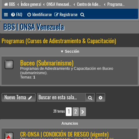
BBS
Índice general
ONSA Venezuela (acceso público)
Centro de Adiestramiento & Capacitación (órgano académico)
Programas (Cursos de Adiestramiento & Capacitación)
B
FAQ
Identificarse
Registrarse
u
BBS | ONSA Venezuela
s
Programas (Cursos de Adiestramiento & Capacitación)
c
a
▼ Sección
r
Buceo (Submarinismo)
Programas de Adiestramiento y Capacitación en Buceo
(submarinismo).
Temas:
1
Buscar
Búsqueda avanzada
Nuevo Tema
1
2
Siguiente
28 temas
Anuncios
CR-ONSA | CONDICIÓN DE RIESGO (vigente)