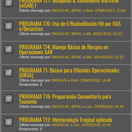
PROGRAMA T21: Búsqueda & Salvamento Marítimo
(mSAR) I
Último mensaje por
ONSA/CAC JEPAC
«
Dom. 07MAY2017, 13:40
PROGRAMA T70: Uso de E/Radiodifusión FM por OAS
e/Desastres
Último mensaje por
ONSA/CAC JEPAC
«
Vie. 30DIC2016, 01:22
PROGRAMA T74: Manejo Básico de Riesgos en
Operaciones SAR
Último mensaje por
ONSA/CAC JEPAC
«
Mié. 29JUN2016, 02:52
PROGRAMA T1: Básico para Oficiales Operacionales
(ONSA)
Último mensaje por
ONSA/VE
«
Dom. 22MAY2016, 14:48
Respuestas:
1
PROGRAMA T16: Preparación Comunitaria para
Tsunamis
Último mensaje por
ONSA/CAC JEPAC
«
Lun. 22FEB2016, 04:35
PROGRAMA T12: Meteorología Tropical aplicada
Último mensaje por
ONSA/CAC
«
Jue. 11FEB2016, 01:56
Respuestas:
1