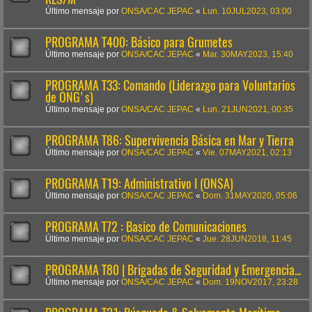
Último mensaje por
ONSA/CAC JEPAC
«
Lun. 10JUL2023, 03:00
PROGRAMA T400: Básico para Grumetes
Último mensaje por
ONSA/CAC JEPAC
«
Mar. 30MAY2023, 15:40
PROGRAMA T33: Comando (Liderazgo para Voluntarios
de ONG's)
Último mensaje por
ONSA/CAC JEPAC
«
Lun. 21JUN2021, 00:35
PROGRAMA T86: Supervivencia Básica en Mar y Tierra
Último mensaje por
ONSA/CAC JEPAC
«
Vie. 07MAY2021, 02:13
PROGRAMA T19: Administrativo I (ONSA)
Último mensaje por
ONSA/CAC JEPAC
«
Dom. 31MAY2020, 05:06
PROGRAMA T72 : Basico de Comunicaciones
Último mensaje por
ONSA/CAC JEPAC
«
Jue. 28JUN2018, 11:45
PROGRAMA T80 | Brigadas de Seguridad y Emergencia...
Último mensaje por
ONSA/CAC JEPAC
«
Dom. 19NOV2017, 23:28