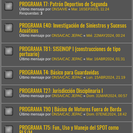
PROGRAMA T7: Patrón Deportivo de Segunda
Último mensaje por
ONSA/VE
«
Mar. 16SEP2025, 11:24
Respuestas:
3
PROGRAMA E40: Investigación de Siniestros y Sucesos
Acuáticos
Último mensaje por
ONSA/CAC JEPAC
«
Mié. 22MAY2024, 00:24
PROGRAMA T81: SISEINOP I (construcciones de tipo
portuario)
Último mensaje por
ONSA/CAC JEPAC
«
Mar. 16ABR2024, 01:31
PROGRAMA T4: Básico para Guardavidas
Último mensaje por
ONSA/CAC JEPAC
«
Lun. 15ABR2024, 21:19
PROGRAMA T27: Jurisdicción Disciplinaria I
Último mensaje por
ONSA/CAC JEPAC
«
Dom. 31MAR2024, 00:57
PROGRAMA T90 | Básico de Motores Fuera de Borda
Último mensaje por
ONSA/CAC JEPAC
«
Dom. 07ENE2024, 18:42
PROGRAMA T75: Fun., Uso y Manejo del SPOT como
RLS/M