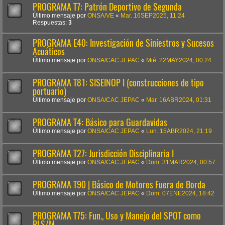
PROGRAMA T7: Patrón Deportivo de Segunda
Último mensaje por
ONSA/VE
«
Mar. 16SEP2025, 11:24
Respuestas:
3
PROGRAMA E40: Investigación de Siniestros y Sucesos
Acuáticos
Último mensaje por
ONSA/CAC JEPAC
«
Mié. 22MAY2024, 00:24
PROGRAMA T81: SISEINOP I (construcciones de tipo
portuario)
Último mensaje por
ONSA/CAC JEPAC
«
Mar. 16ABR2024, 01:31
PROGRAMA T4: Básico para Guardavidas
Último mensaje por
ONSA/CAC JEPAC
«
Lun. 15ABR2024, 21:19
PROGRAMA T27: Jurisdicción Disciplinaria I
Último mensaje por
ONSA/CAC JEPAC
«
Dom. 31MAR2024, 00:57
PROGRAMA T90 | Básico de Motores Fuera de Borda
Último mensaje por
ONSA/CAC JEPAC
«
Dom. 07ENE2024, 18:42
PROGRAMA T75: Fun., Uso y Manejo del SPOT como
RLS/M