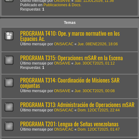
Último mensaje por
ONSA/VE
«
Sab. 11JUL2026, 11:36
Publicado en
Publicaciones & Docs.
Respuestas:
1
Temas
PROGRAMA T410: Ope. y marco normativo en los
Espacios Ac.
Último mensaje por
ONSA/CAC
«
Jue. 08ENE2026, 18:06
PROGRAMA T315: Operaciones mSAR en la Escena
Último mensaje por
ONSA/VE
«
Jue. 30OCT2025, 01:12
Respuestas:
1
PROGRAMA T314: Coordinación de Misiones SAR
conjuntas
Último mensaje por
ONSA/VE
«
Jue. 30OCT2025, 00:08
PROGRAMA T313: Administración de Operaciones mSAR
Último mensaje por
ONSA/CAC
«
Dom. 12OCT2025, 22:44
PROGRAMA T201: Lengua de Señas venezolanas
Último mensaje por
ONSA/CAC
«
Dom. 12OCT2025, 01:47