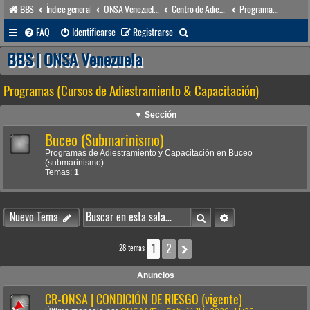
BBS
Índice general
ONSA Venezuela (acceso público)
Centro de Adiestramiento & Capacitación (órgano académico)
Programas (Cursos de Adiestramiento & Capacitación)
B
FAQ
Identificarse
Registrarse
u
BBS | ONSA Venezuela
s
Programas (Cursos de Adiestramiento & Capacitación)
c
a
▼ Sección
r
Buceo (Submarinismo)
Programas de Adiestramiento y Capacitación en Buceo
(submarinismo).
Temas:
1
Buscar
Búsqueda avanzada
Nuevo Tema
1
2
Siguiente
28 temas
Anuncios
CR-ONSA | CONDICIÓN DE RIESGO (vigente)