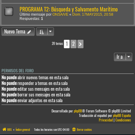
PROGRAMA T2: Búsqueda y Salvamento Marítimo
Último mensaje por
ONSA/VE
«
Dom. 17MAY2015, 20:58
Respuestas:
1
Nuevo Tema
1
2
Siguiente
28 temas
Ir a
PERMISOS DEL FORO
No puede
abrir nuevos temas en esta sala
No puede
responder a temas en esta sala
No puede
editar sus mensajes en esta sala
No puede
borrar sus mensajes en esta sala
No puede
enviar adjuntos en esta sala
Desarrollado por
phpBB
® Forum Software © phpBB Limited
Traducción al español por
phpBB España
Privacidad
|
Condiciones
BBS
Índice general
Todos los horarios son
UTC-04:00
Borrar cookies