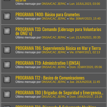
Último mensaje por
ONSA/CAC JEPAC
«
Lun. 10JUL2023, 03:00
PROGRAMA T400: Básico para Grumetes
Último mensaje por
ONSA/CAC JEPAC
«
Mar. 30MAY2023, 15:40
PROGRAMA T33: Comando (Liderazgo para Voluntarios
de ONG's)
Último mensaje por
ONSA/CAC JEPAC
«
Lun. 21JUN2021, 00:35
PROGRAMA T86: Supervivencia Básica en Mar y Tierra
Último mensaje por
ONSA/CAC JEPAC
«
Vie. 07MAY2021, 02:13
PROGRAMA T19: Administrativo I (ONSA)
Último mensaje por
ONSA/CAC JEPAC
«
Dom. 31MAY2020, 05:06
PROGRAMA T72 : Basico de Comunicaciones
Último mensaje por
ONSA/CAC JEPAC
«
Jue. 28JUN2018, 11:45
PROGRAMA T80 | Brigadas de Seguridad y Emergencia...
Último mensaje por
ONSA/CAC JEPAC
«
Dom. 19NOV2017, 23:28