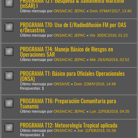
PROGRAMA T21: Búsqueda & Salvamento Marítimo
(mSAR) I
Último mensaje por
ONSA/CAC JEPAC
«
Dom. 07MAY2017, 13:40
PROGRAMA T70: Uso de E/Radiodifusión FM por OAS
e/Desastres
Último mensaje por
ONSA/CAC JEPAC
«
Vie. 30DIC2016, 01:22
PROGRAMA T74: Manejo Básico de Riesgos en
Operaciones SAR
Último mensaje por
ONSA/CAC JEPAC
«
Mié. 29JUN2016, 02:52
PROGRAMA T1: Básico para Oficiales Operacionales
(ONSA)
Último mensaje por
ONSA/VE
«
Dom. 22MAY2016, 14:48
Respuestas:
1
PROGRAMA T16: Preparación Comunitaria para
Tsunamis
Último mensaje por
ONSA/CAC JEPAC
«
Lun. 22FEB2016, 04:35
PROGRAMA T12: Meteorología Tropical aplicada
Último mensaje por
ONSA/CAC
«
Jue. 11FEB2016, 01:56
Respuestas:
1