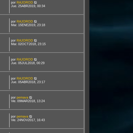
por
RAJOROD
Jue. 25ABR2019, 00:34
por
RAJOROD
Mar. 15ENE2019, 23:18
por
RAJOROD
Mar. 02OCT2018, 23:15
por
RAJOROD
Jue. 05JUL2018, 00:29
por
RAJOROD
Jue. 05ABR2018, 23:17
por
pemava
Vie. 09MAR2018, 13:24
por
pemava
Vie. 24NOV2017, 16:43