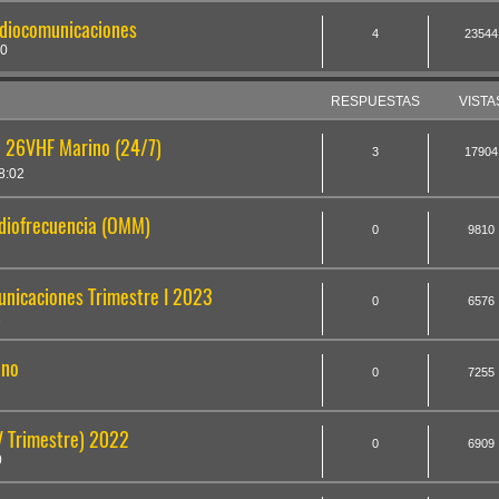
adiocomunicaciones
4
23544
20
RESPUESTAS
VISTA
o 26VHF Marino (24/7)
3
17904
8:02
adiofrecuencia (OMM)
0
9810
unicaciones Trimestre I 2023
0
6576
2
ano
0
7255
V Trimestre) 2022
0
6909
0