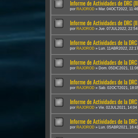
Informe de Actividades de DRC (I
por
RAJOROD
»
Mar. 04OCT2022, 11:4
Informe de Actividades de DRC (I
por
RAJOROD
»
Jue. 07JUL2022, 22:54
Informe de Actividades de la DRC 
por
RAJOROD
»
Lun. 11ABR2022, 22:1
Informe de Actividades de la DRC
por
RAJOROD
»
Dom. 05DIC2021, 11:0
Informe de Actividades de la DRC 
por
RAJOROD
»
Sab. 02OCT2021, 18:0
Informe de Actividades de la DRC 
por
RAJOROD
»
Vie. 02JUL2021, 14:04
Informe de Actividades de la DRC
por
RAJOROD
»
Lun. 05ABR2021, 16:4