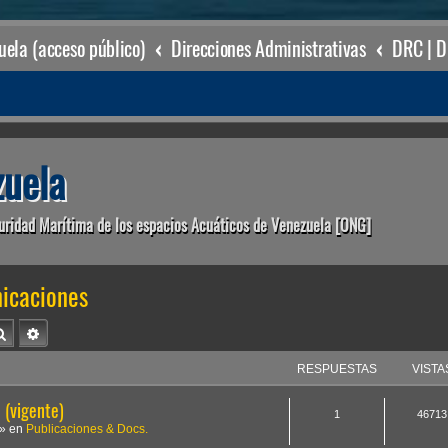
ela (acceso público)
Direcciones Administrativas
uela
uridad Marítima de los espacios Acuáticos de Venezuela [ONG]
icaciones
Buscar
Búsqueda avanzada
RESPUESTAS
VISTA
(vigente)
1
46713
» en
Publicaciones & Docs.