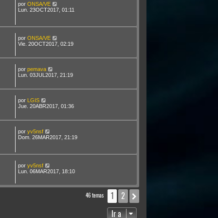
por
ONSA/VE
Lun. 23OCT2017, 01:11
por
ONSA/VE
Vie. 20OCT2017, 02:19
por
pemava
Lun. 03JUL2017, 21:19
por
LGIS
Jue. 20ABR2017, 01:36
por
yv5nsf
Dom. 26MAR2017, 21:19
por
yv5nsf
Lun. 06MAR2017, 18:10
1
2
Siguiente
46 temas
Ir a