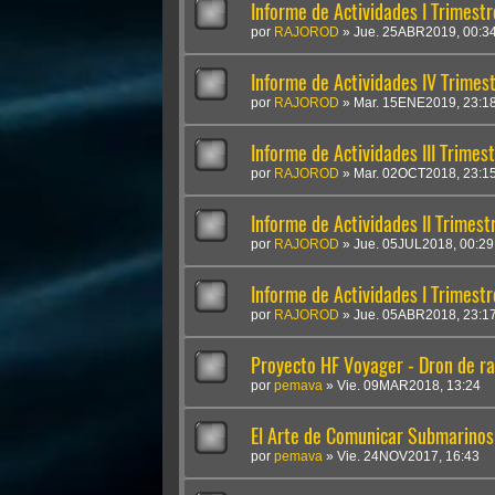
Informe de Actividades I Trimest
por
RAJOROD
»
Jue. 25ABR2019, 00:3
Informe de Actividades IV Trimes
por
RAJOROD
»
Mar. 15ENE2019, 23:1
Informe de Actividades III Trimes
por
RAJOROD
»
Mar. 02OCT2018, 23:1
Informe de Actividades II Trimes
por
RAJOROD
»
Jue. 05JUL2018, 00:29
Informe de Actividades I Trimest
por
RAJOROD
»
Jue. 05ABR2018, 23:1
Proyecto HF Voyager - Dron de 
por
pemava
»
Vie. 09MAR2018, 13:24
El Arte de Comunicar Submarinos
por
pemava
»
Vie. 24NOV2017, 16:43