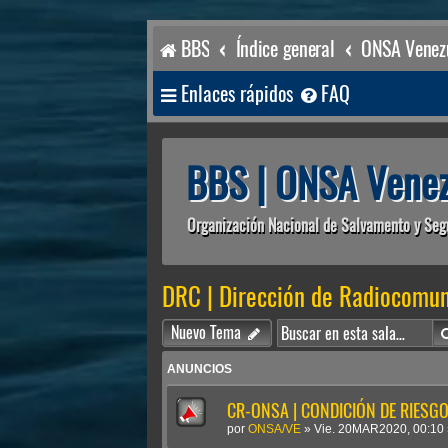
BBS
Índice general
ONSA Venezu
Enlaces rápidos
FAQ
BBS | ONSA Venez
Organización Nacional de Salvamento y Seg
DRC | Dirección de Radiocomun
Nuevo Tema
ANUNCIOS
CR-ONSA | CONDICIÓN DE RIESGO 
por
ONSA/VE
»
Vie. 20MAR2020, 00:10