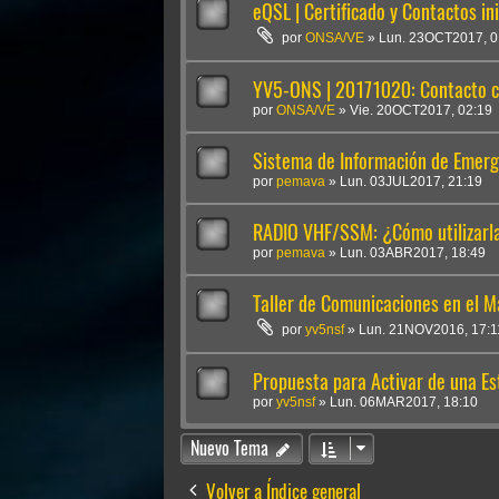
eQSL | Certificado y Contactos ini
por
ONSA/VE
»
Lun. 23OCT2017, 0
YV5-ONS | 20171020: Contacto c
por
ONSA/VE
»
Vie. 20OCT2017, 02:19
Sistema de Información de Emerg
por
pemava
»
Lun. 03JUL2017, 21:19
RADIO VHF/SSM: ¿Cómo utilizarl
por
pemava
»
Lun. 03ABR2017, 18:49
Taller de Comunicaciones en el M
por
yv5nsf
»
Lun. 21NOV2016, 17:1
Propuesta para Activar de una E
por
yv5nsf
»
Lun. 06MAR2017, 18:10
Nuevo Tema
Volver a Índice general