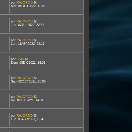
por
RAJOROD
Mar. 04OCT2022, 11:46
por
RAJOROD
Jue. 07JUL2022, 22:54
por
RAJOROD
Lun. 11ABR2022, 22:17
por
LGIS
Dom. 05DIC2021, 14:09
por
RAJOROD
Sab. 02OCT2021, 18:05
por
RAJOROD
Vie. 02JUL2021, 14:04
por
RAJOROD
Lun. 05ABR2021, 16:41