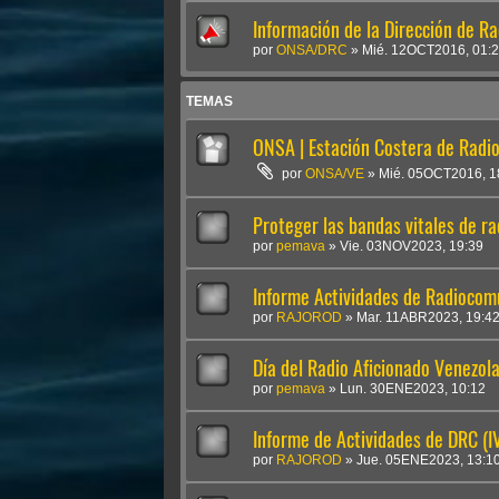
Información de la Dirección de R
por
ONSA/DRC
»
Mié. 12OCT2016, 01:
TEMAS
ONSA | Estación Costera de Radi
por
ONSA/VE
»
Mié. 05OCT2016, 1
Proteger las bandas vitales de r
por
pemava
»
Vie. 03NOV2023, 19:39
Informe Actividades de Radiocom
por
RAJOROD
»
Mar. 11ABR2023, 19:4
Día del Radio Aficionado Venezol
por
pemava
»
Lun. 30ENE2023, 10:12
Informe de Actividades de DRC (I
por
RAJOROD
»
Jue. 05ENE2023, 13:1