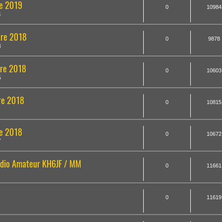
re 2019
0
10984
4
tre 2018
0
9878
8
tre 2018
0
10603
5
tre 2018
0
10815
re 2018
0
10672
7
radio Amateur KH6JF / MM
0
11661
0
11619