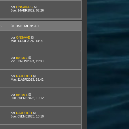
por
ONSA/DRC
Jue. 14ABR2022, 02:26
S
ÚLTIMO MENSAJE
por
ONSA/VE
Mar. 14JUL2026, 14:09
por
pemava
Vie. 03NOV2023, 19:39
por
RAJOROD
Mar. 11ABR2023, 19:42
por
pemava
Lun. 30ENE2023, 10:12
por
RAJOROD
Jue. 05ENE2023, 13:10