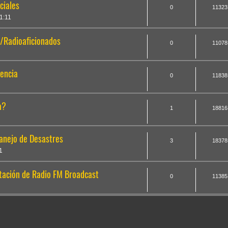
ciales
0
11323
1:11
/Radioaficionados
0
11078
encia
0
11838
a?
1
18816
anejo de Desastres
3
18378
1
stación de Radio FM Broadcast
0
11385