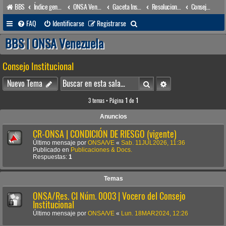
BBS
Índice general
ONSA Venezuela (acceso público)
Gaceta Institucional
Resoluciones
Consejo Institucional
B
FAQ
Identificarse
Registrarse
u
BBS | ONSA Venezuela
s
Consejo Institucional
c
a
Buscar
Búsqueda avanzada
Nuevo Tema
r
3 temas • Página
1
de
1
Anuncios
CR-ONSA | CONDICIÓN DE RIESGO (vigente)
Último mensaje por
ONSA/VE
«
Sab. 11JUL2026, 11:36
Publicado en
Publicaciones & Docs.
Respuestas:
1
Temas
ONSA/Res. CI Núm. 0003 | Vocero del Consejo
Institucional
Último mensaje por
ONSA/VE
«
Lun. 18MAR2024, 12:26