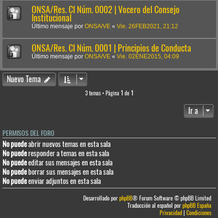
ONSA/Res. CI Núm. 0002 | Vocero del Consejo
Institucional
Último mensaje por
ONSA/VE
«
Vie. 26FEB2021, 21:12
ONSA/Res. CI Núm. 0001 | Principios de Conducta
Último mensaje por
ONSA/VE
«
Vie. 02ENE2015, 04:09
Nuevo Tema
3 temas • Página
1
de
1
Ir a
PERMISOS DEL FORO
No puede
abrir nuevos temas en esta sala
No puede
responder a temas en esta sala
No puede
editar sus mensajes en esta sala
No puede
borrar sus mensajes en esta sala
No puede
enviar adjuntos en esta sala
Desarrollado por
phpBB
® Forum Software © phpBB Limited
Traducción al español por
phpBB España
Privacidad
|
Condiciones