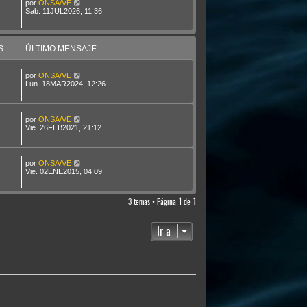
por
ONSA/VE
Sab. 11JUL2026, 11:36
S
ÚLTIMO MENSAJE
por
ONSA/VE
Lun. 18MAR2024, 12:26
por
ONSA/VE
Vie. 26FEB2021, 21:12
por
ONSA/VE
Vie. 02ENE2015, 04:09
3 temas • Página
1
de
1
Ir a