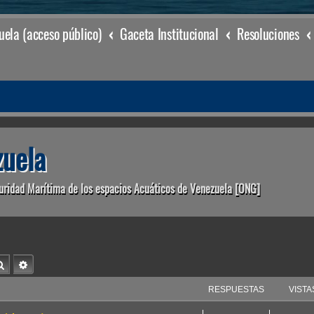
ela (acceso público)
Gaceta Institucional
Resoluciones
uela
uridad Marítima de los espacios Acuáticos de Venezuela [ONG]
Buscar
Búsqueda avanzada
RESPUESTAS
VISTA