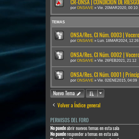
CR-ONSA | CONDICIÓN DE RIESGO 
por
ONSA/VE
»
Vie. 20MAR2020, 00:10
TEMAS
ONSA/Res. CI Núm. 0003 | Vocero 
por
ONSA/VE
»
Lun. 18MAR2024, 12:26
ONSA/Res. CI Núm. 0002 | Vocero 
por
ONSA/VE
»
Vie. 26FEB2021, 21:12
ONSA/Res. CI Núm. 0001 | Princi
por
ONSA/VE
»
Vie. 02ENE2015, 04:09
Nuevo Tema
Volver a Índice general
PERMISOS DEL FORO
No puede
abrir nuevos temas en esta sala
No puede
responder a temas en esta sala