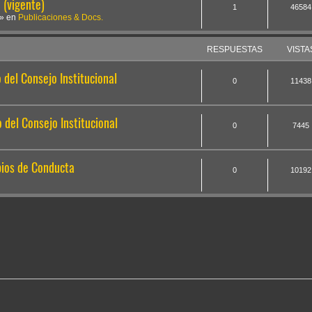
(vigente)
1
46584
» en
Publicaciones & Docs.
RESPUESTAS
VISTA
del Consejo Institucional
0
11438
del Consejo Institucional
0
7445
pios de Conducta
0
10192