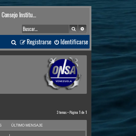
Consejo Institucional
Buscar
Búsqueda avanzada
B
Registrarse
Identificarse
u
s
c
a
r
3 temas • Página
1
de
1
S
ÚLTIMO MENSAJE