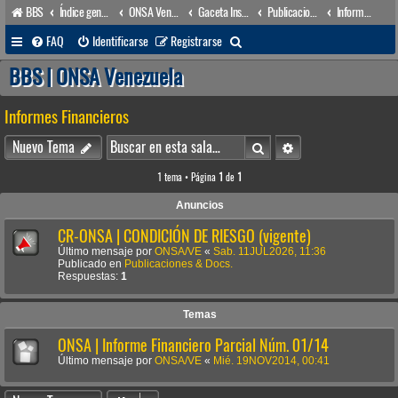
BBS
Índice general
ONSA Venezuela (acceso público)
Gaceta Institucional
Publicaciones & Docs.
Informes Financieros
B
FAQ
Identificarse
Registrarse
u
BBS | ONSA Venezuela
s
Informes Financieros
c
a
Buscar
Búsqueda avanzada
Nuevo Tema
r
1 tema • Página
1
de
1
Anuncios
CR-ONSA | CONDICIÓN DE RIESGO (vigente)
Último mensaje por
ONSA/VE
«
Sab. 11JUL2026, 11:36
Publicado en
Publicaciones & Docs.
Respuestas:
1
Temas
ONSA | Informe Financiero Parcial Núm. 01/14
Último mensaje por
ONSA/VE
«
Mié. 19NOV2014, 00:41