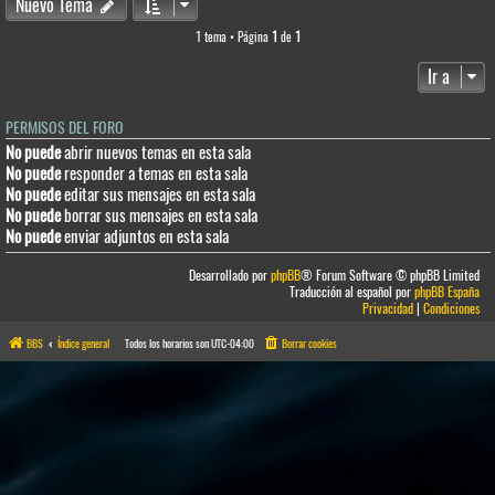
Nuevo Tema
1 tema • Página
1
de
1
Ir a
PERMISOS DEL FORO
No puede
abrir nuevos temas en esta sala
No puede
responder a temas en esta sala
No puede
editar sus mensajes en esta sala
No puede
borrar sus mensajes en esta sala
No puede
enviar adjuntos en esta sala
Desarrollado por
phpBB
® Forum Software © phpBB Limited
Traducción al español por
phpBB España
Privacidad
|
Condiciones
BBS
Índice general
Todos los horarios son
UTC-04:00
Borrar cookies