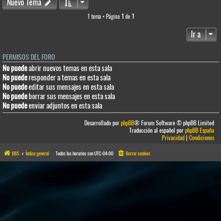
Nuevo Tema
1 tema • Página
1
de
1
Ir a
PERMISOS DEL FORO
No puede
abrir nuevos temas en esta sala
No puede
responder a temas en esta sala
No puede
editar sus mensajes en esta sala
No puede
borrar sus mensajes en esta sala
No puede
enviar adjuntos en esta sala
Desarrollado por
phpBB
® Forum Software © phpBB Limited
Traducción al español por
phpBB España
Privacidad
|
Condiciones
BBS
Índice general
Todos los horarios son
UTC-04:00
Borrar cookies