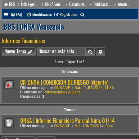
BBS
Índice general
ONSA Venezuela (acceso público)
Gaceta Institucional
Publicaciones & Docs.
Informes Financieros
B
FAQ
Identificarse
Registrarse
u
BBS | ONSA Venezuela
s
Informes Financieros
c
a
Buscar
Búsqueda avanzada
Nuevo Tema
r
1 tema • Página
1
de
1
Anuncios
CR-ONSA | CONDICIÓN DE RIESGO (vigente)
Último mensaje por
ONSA/VE
«
Sab. 11JUL2026, 11:36
Publicado en
Publicaciones & Docs.
Respuestas:
1
Temas
ONSA | Informe Financiero Parcial Núm. 01/14
Último mensaje por
ONSA/VE
«
Mié. 19NOV2014, 00:41