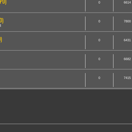
EPD)
0
6614
D)
0
7800
3
)
0
6431
0
6682
0
7415