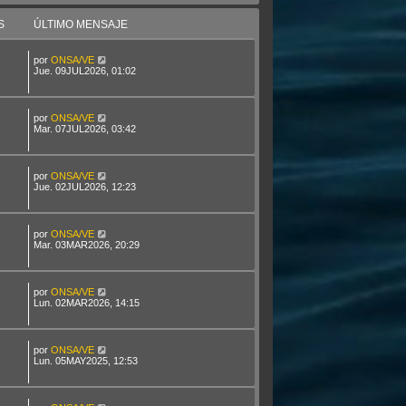
S
ÚLTIMO MENSAJE
por
ONSA/VE
Jue. 09JUL2026, 01:02
por
ONSA/VE
Mar. 07JUL2026, 03:42
por
ONSA/VE
Jue. 02JUL2026, 12:23
por
ONSA/VE
Mar. 03MAR2026, 20:29
por
ONSA/VE
Lun. 02MAR2026, 14:15
por
ONSA/VE
Lun. 05MAY2025, 12:53