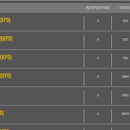
RESPUESTAS
VISTA
(QEPD)
0
533
 (QEPD)
0
537
(QEPD)
0
761
(QEPD)
0
2994
0
2631
D)
0
8043