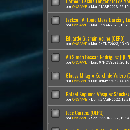
Carmen Cecilia Longobardi de Ya
por
ONSA/VE
»
Mar. 11ABR2023, 22:19
Jackson Antonio Meza García y L
por
ONSA/VE
»
Mar. 14MAR2023, 13:23
Eduardo Guzmán Acuña (QEPD)
por
ONSA/VE
»
Mar. 24ENE2023, 13:43
Alí Simón Boscán Rodríguez (QEP
por
ONSA/VE
»
Lun. 07NOV2022, 20:16
Gladys Milagro Kerch de Valero 
por
ONSA/VE
»
Lun. 09MAY2022, 00:09
Rafael Segundo Vásquez Sánchez
por
ONSA/VE
»
Dom. 24ABR2022, 12:2
José Correia (QEPD)
por
ONSA/VE
»
Sab. 23ABR2022, 15:54