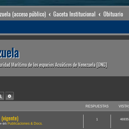
uela (acceso público)
Gaceta Institucional
Obituario
uela
uridad Marítima de los espacios Acuáticos de Venezuela [ONG]
Buscar
Búsqueda avanzada
RESPUESTAS
VISTA
(vigente)
1
46935
» en
Publicaciones & Docs.