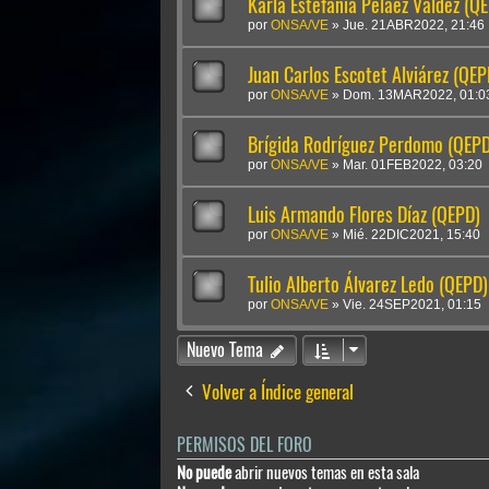
Karla Estefanía Peláez Valdez (Q
por
ONSA/VE
»
Jue. 21ABR2022, 21:46
Juan Carlos Escotet Alviárez (QEP
por
ONSA/VE
»
Dom. 13MAR2022, 01:0
Brígida Rodríguez Perdomo (QEPD
por
ONSA/VE
»
Mar. 01FEB2022, 03:20
Luis Armando Flores Díaz (QEPD)
por
ONSA/VE
»
Mié. 22DIC2021, 15:40
Tulio Alberto Álvarez Ledo (QEPD)
por
ONSA/VE
»
Vie. 24SEP2021, 01:15
Nuevo Tema
Volver a Índice general
PERMISOS DEL FORO
No puede
abrir nuevos temas en esta sala