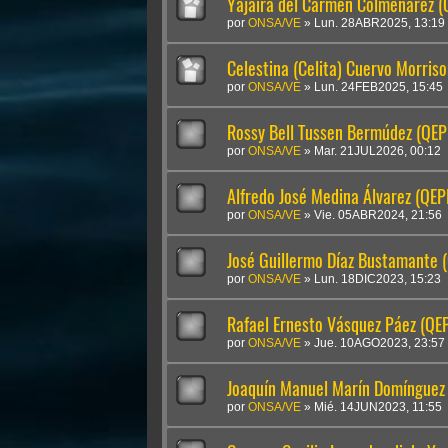
Yajaira del Carmen Colmenarez (
por
ONSA/VE
»
Lun. 28ABR2025, 13:19
Celestina (Celita) Cuervo Morris
por
ONSA/VE
»
Lun. 24FEB2025, 15:45
Rossy Bell Tussen Bermúdez (QEP
por
ONSA/VE
»
Mar. 21JUL2026, 00:12
Alfredo José Medina Álvarez (QEP
por
ONSA/VE
»
Vie. 05ABR2024, 21:56
José Guillermo Díaz Bustamante 
por
ONSA/VE
»
Lun. 18DIC2023, 15:23
Rafael Ernesto Vásquez Páez (QE
por
ONSA/VE
»
Jue. 10AGO2023, 23:57
Joaquín Manuel Marín Domínguez
por
ONSA/VE
»
Mié. 14JUN2023, 11:55