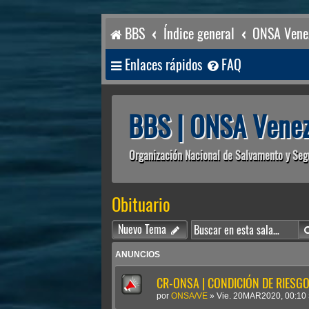
BBS
Índice general
ONSA Venez
Enlaces rápidos
FAQ
BBS | ONSA Venez
Organización Nacional de Salvamento y Seg
Obituario
Nuevo Tema
ANUNCIOS
CR-ONSA | CONDICIÓN DE RIESGO 
por
ONSA/VE
»
Vie. 20MAR2020, 00:10