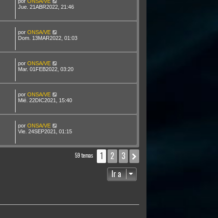
por
ONSA/VE
Jue. 21ABR2022, 21:46
por
ONSA/VE
Dom. 13MAR2022, 01:03
por
ONSA/VE
Mar. 01FEB2022, 03:20
por
ONSA/VE
Mié. 22DIC2021, 15:40
por
ONSA/VE
Vie. 24SEP2021, 01:15
1
2
3
Siguiente
59 temas
Ir a