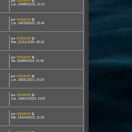
por
ONSA/VE
Lun. 28ABR2025, 13:21
por
ONSA/VE
Lun. 24FEB2025, 15:45
por
ONSA/VE
Mar. 21JUL2026, 00:12
por
ONSA/VE
Vie. 05ABR2024, 21:56
por
ONSA/VE
Lun. 18DIC2023, 15:23
por
ONSA/VE
Jue. 10AGO2023, 23:57
por
ONSA/VE
Mié. 14JUN2023, 11:55