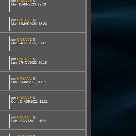
por
ONSA/VE
Mar. 11ABR2023, 22:19
por
ONSA/VE
Mar. 14MAR2023, 13:23
por
ONSA/VE
Mar. 24ENE2023, 13:43
por
ONSA/VE
Lun. 07NOV2022, 20:16
por
ONSA/VE
Lun. 09MAY2022, 00:09
por
ONSA/VE
Dom. 24ABR2022, 12:21
por
ONSA/VE
Sab. 23ABR2022, 15:54