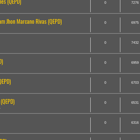
nes (QEPD)
0
7276
iam Jhon Marcano Rivas (QEPD)
0
6975
0
7432
D)
0
6959
(QEPD)
0
6703
 (QEPD)
0
6531
1
0
6316