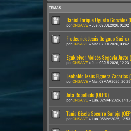
TEMAS
Daniel Enrique Ugueto González 
por
ONSA/VE
»
Jue. 09JUL2026, 01:02
Fredeerick Jesús Delgado Suárez
por
ONSA/VE
»
Mar. 07JUL2026, 03:42
Egukleiver Moisés Segovia Justo 
por
ONSA/VE
»
Jue. 02JUL2026, 12:23
Leobaldo Jesús Figuera Zacarías 
por
ONSA/VE
»
Mar. 03MAR2026, 20:29
Jota Rebolledo (QEPD)
por
ONSA/VE
»
Lun. 02MAR2026, 14:15
Tania Gisela Socorro Sanoja (QEP
por
ONSA/VE
»
Lun. 05MAY2025, 12:53