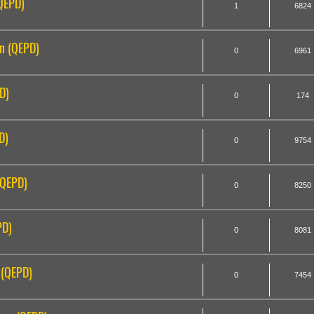
QEPD)
1
6824
on (QEPD)
0
6961
D)
0
174
D)
0
9754
(QEPD)
0
8250
PD)
0
8081
 (QEPD)
0
7454