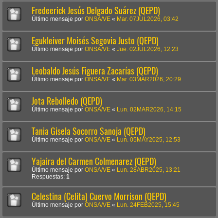
Fredeerick Jesús Delgado Suárez (QEPD)
Último mensaje por
ONSA/VE
«
Mar. 07JUL2026, 03:42
Egukleiver Moisés Segovia Justo (QEPD)
Último mensaje por
ONSA/VE
«
Jue. 02JUL2026, 12:23
Leobaldo Jesús Figuera Zacarías (QEPD)
Último mensaje por
ONSA/VE
«
Mar. 03MAR2026, 20:29
Jota Rebolledo (QEPD)
Último mensaje por
ONSA/VE
«
Lun. 02MAR2026, 14:15
Tania Gisela Socorro Sanoja (QEPD)
Último mensaje por
ONSA/VE
«
Lun. 05MAY2025, 12:53
Yajaira del Carmen Colmenarez (QEPD)
Último mensaje por
ONSA/VE
«
Lun. 28ABR2025, 13:21
Respuestas:
1
Celestina (Celita) Cuervo Morrison (QEPD)
Último mensaje por
ONSA/VE
«
Lun. 24FEB2025, 15:45