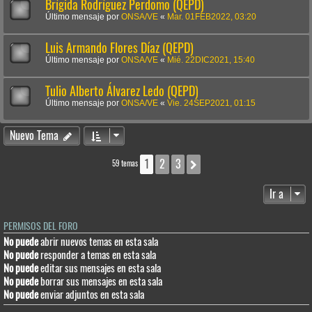
Brígida Rodríguez Perdomo (QEPD)
Último mensaje por
ONSA/VE
«
Mar. 01FEB2022, 03:20
Luis Armando Flores Díaz (QEPD)
Último mensaje por
ONSA/VE
«
Mié. 22DIC2021, 15:40
Tulio Alberto Álvarez Ledo (QEPD)
Último mensaje por
ONSA/VE
«
Vie. 24SEP2021, 01:15
Nuevo Tema
1
2
3
Siguiente
59 temas
Ir a
PERMISOS DEL FORO
No puede
abrir nuevos temas en esta sala
No puede
responder a temas en esta sala
No puede
editar sus mensajes en esta sala
No puede
borrar sus mensajes en esta sala
No puede
enviar adjuntos en esta sala