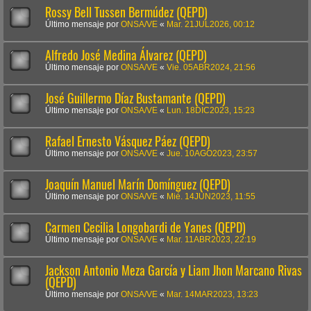
Rossy Bell Tussen Bermúdez (QEPD)
Último mensaje por
ONSA/VE
«
Mar. 21JUL2026, 00:12
Alfredo José Medina Álvarez (QEPD)
Último mensaje por
ONSA/VE
«
Vie. 05ABR2024, 21:56
José Guillermo Díaz Bustamante (QEPD)
Último mensaje por
ONSA/VE
«
Lun. 18DIC2023, 15:23
Rafael Ernesto Vásquez Páez (QEPD)
Último mensaje por
ONSA/VE
«
Jue. 10AGO2023, 23:57
Joaquín Manuel Marín Domínguez (QEPD)
Último mensaje por
ONSA/VE
«
Mié. 14JUN2023, 11:55
Carmen Cecilia Longobardi de Yanes (QEPD)
Último mensaje por
ONSA/VE
«
Mar. 11ABR2023, 22:19
Jackson Antonio Meza García y Liam Jhon Marcano Rivas
(QEPD)
Último mensaje por
ONSA/VE
«
Mar. 14MAR2023, 13:23