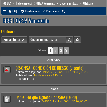
BBS
Índice general
ONSA Venezuela (acceso público)
Gaceta Institucional
Obituario
B
FAQ
Identificarse
Registrarse
u
BBS | ONSA Venezuela
s
Obituario
c
a
Buscar
Búsqueda avanzada
Nuevo Tema
r
1
2
3
Siguiente
59 temas
Anuncios
CR-ONSA | CONDICIÓN DE RIESGO (vigente)
Último mensaje por
ONSA/VE
«
Sab. 11JUL2026, 11:36
Publicado en
Publicaciones & Docs.
Respuestas:
1
Temas
Daniel Enrique Ugueto González (QEPD)
Último mensaje por
ONSA/VE
«
Jue. 09JUL2026, 01:02