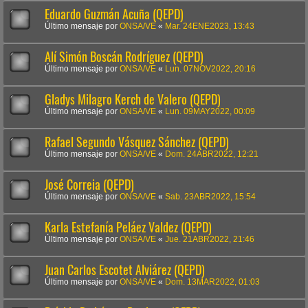
Eduardo Guzmán Acuña (QEPD)
Último mensaje por
ONSA/VE
«
Mar. 24ENE2023, 13:43
Alí Simón Boscán Rodríguez (QEPD)
Último mensaje por
ONSA/VE
«
Lun. 07NOV2022, 20:16
Gladys Milagro Kerch de Valero (QEPD)
Último mensaje por
ONSA/VE
«
Lun. 09MAY2022, 00:09
Rafael Segundo Vásquez Sánchez (QEPD)
Último mensaje por
ONSA/VE
«
Dom. 24ABR2022, 12:21
José Correia (QEPD)
Último mensaje por
ONSA/VE
«
Sab. 23ABR2022, 15:54
Karla Estefanía Peláez Valdez (QEPD)
Último mensaje por
ONSA/VE
«
Jue. 21ABR2022, 21:46
Juan Carlos Escotet Alviárez (QEPD)
Último mensaje por
ONSA/VE
«
Dom. 13MAR2022, 01:03