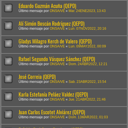
Eduardo Guzmán Acuña (QEPD)
Último mensaje por
ONSA/VE
«
Mar. 24ENE2023, 13:43
Alí Simón Boscán Rodríguez (QEPD)
Último mensaje por
ONSA/VE
«
Lun. 07NOV2022, 20:16
Gladys Milagro Kerch de Valero (QEPD)
Último mensaje por
ONSA/VE
«
Lun. 09MAY2022, 00:09
Rafael Segundo Vásquez Sánchez (QEPD)
Último mensaje por
ONSA/VE
«
Dom. 24ABR2022, 12:21
José Correia (QEPD)
Último mensaje por
ONSA/VE
«
Sab. 23ABR2022, 15:54
Karla Estefanía Peláez Valdez (QEPD)
Último mensaje por
ONSA/VE
«
Jue. 21ABR2022, 21:46
Juan Carlos Escotet Alviárez (QEPD)
Último mensaje por
ONSA/VE
«
Dom. 13MAR2022, 01:03