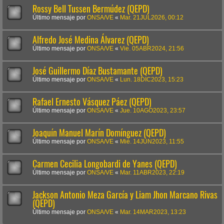
Rossy Bell Tussen Bermúdez (QEPD)
Último mensaje por
ONSA/VE
«
Mar. 21JUL2026, 00:12
Alfredo José Medina Álvarez (QEPD)
Último mensaje por
ONSA/VE
«
Vie. 05ABR2024, 21:56
José Guillermo Díaz Bustamante (QEPD)
Último mensaje por
ONSA/VE
«
Lun. 18DIC2023, 15:23
Rafael Ernesto Vásquez Páez (QEPD)
Último mensaje por
ONSA/VE
«
Jue. 10AGO2023, 23:57
Joaquín Manuel Marín Domínguez (QEPD)
Último mensaje por
ONSA/VE
«
Mié. 14JUN2023, 11:55
Carmen Cecilia Longobardi de Yanes (QEPD)
Último mensaje por
ONSA/VE
«
Mar. 11ABR2023, 22:19
Jackson Antonio Meza García y Liam Jhon Marcano Rivas
(QEPD)
Último mensaje por
ONSA/VE
«
Mar. 14MAR2023, 13:23