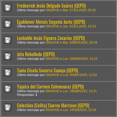
Fredeerick Jesús Delgado Suárez (QEPD)
Último mensaje por
ONSA/VE
«
Mar. 07JUL2026, 03:42
Egukleiver Moisés Segovia Justo (QEPD)
Último mensaje por
ONSA/VE
«
Jue. 02JUL2026, 12:23
Leobaldo Jesús Figuera Zacarías (QEPD)
Último mensaje por
ONSA/VE
«
Mar. 03MAR2026, 20:29
Jota Rebolledo (QEPD)
Último mensaje por
ONSA/VE
«
Lun. 02MAR2026, 14:15
Tania Gisela Socorro Sanoja (QEPD)
Último mensaje por
ONSA/VE
«
Lun. 05MAY2025, 12:53
Yajaira del Carmen Colmenarez (QEPD)
Último mensaje por
ONSA/VE
«
Lun. 28ABR2025, 13:21
Respuestas:
1
Celestina (Celita) Cuervo Morrison (QEPD)
Último mensaje por
ONSA/VE
«
Lun. 24FEB2025, 15:45