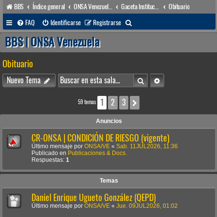
BBS
Índice general
ONSA Venezuela (acceso público)
Gaceta Institucional
Obituario
B
FAQ
Identificarse
Registrarse
u
BBS | ONSA Venezuela
s
Obituario
c
a
Buscar
Búsqueda avanzada
Nuevo Tema
r
1
2
3
Siguiente
59 temas
Anuncios
CR-ONSA | CONDICIÓN DE RIESGO (vigente)
Último mensaje por
ONSA/VE
«
Sab. 11JUL2026, 11:36
Publicado en
Publicaciones & Docs.
Respuestas:
1
Temas
Daniel Enrique Ugueto González (QEPD)
Último mensaje por
ONSA/VE
«
Jue. 09JUL2026, 01:02