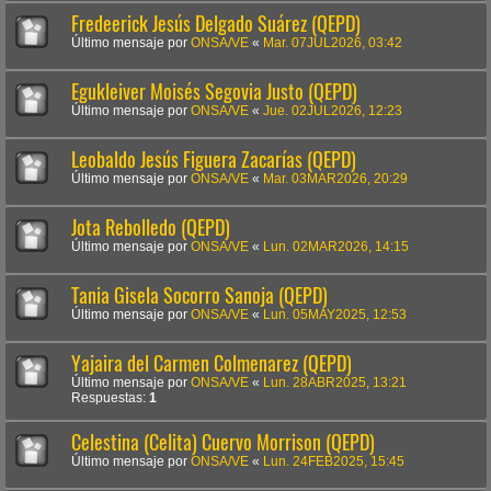
Fredeerick Jesús Delgado Suárez (QEPD)
Último mensaje por
ONSA/VE
«
Mar. 07JUL2026, 03:42
Egukleiver Moisés Segovia Justo (QEPD)
Último mensaje por
ONSA/VE
«
Jue. 02JUL2026, 12:23
Leobaldo Jesús Figuera Zacarías (QEPD)
Último mensaje por
ONSA/VE
«
Mar. 03MAR2026, 20:29
Jota Rebolledo (QEPD)
Último mensaje por
ONSA/VE
«
Lun. 02MAR2026, 14:15
Tania Gisela Socorro Sanoja (QEPD)
Último mensaje por
ONSA/VE
«
Lun. 05MAY2025, 12:53
Yajaira del Carmen Colmenarez (QEPD)
Último mensaje por
ONSA/VE
«
Lun. 28ABR2025, 13:21
Respuestas:
1
Celestina (Celita) Cuervo Morrison (QEPD)
Último mensaje por
ONSA/VE
«
Lun. 24FEB2025, 15:45