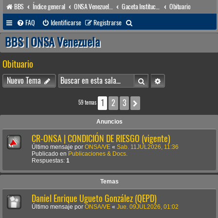
BBS
Índice general
ONSA Venezuela (acceso público)
Gaceta Institucional
Obituario
B
FAQ
Identificarse
Registrarse
u
BBS | ONSA Venezuela
s
Obituario
c
a
Buscar
Búsqueda avanzada
Nuevo Tema
r
1
2
3
Siguiente
59 temas
Anuncios
CR-ONSA | CONDICIÓN DE RIESGO (vigente)
Último mensaje por
ONSA/VE
«
Sab. 11JUL2026, 11:36
Publicado en
Publicaciones & Docs.
Respuestas:
1
Temas
Daniel Enrique Ugueto González (QEPD)
Último mensaje por
ONSA/VE
«
Jue. 09JUL2026, 01:02