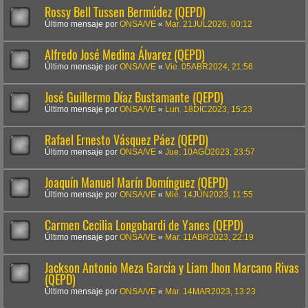
Rossy Bell Tussen Bermúdez (QEPD)
Último mensaje por
ONSA/VE
«
Mar. 21JUL2026, 00:12
Alfredo José Medina Álvarez (QEPD)
Último mensaje por
ONSA/VE
«
Vie. 05ABR2024, 21:56
José Guillermo Díaz Bustamante (QEPD)
Último mensaje por
ONSA/VE
«
Lun. 18DIC2023, 15:23
Rafael Ernesto Vásquez Páez (QEPD)
Último mensaje por
ONSA/VE
«
Jue. 10AGO2023, 23:57
Joaquín Manuel Marín Domínguez (QEPD)
Último mensaje por
ONSA/VE
«
Mié. 14JUN2023, 11:55
Carmen Cecilia Longobardi de Yanes (QEPD)
Último mensaje por
ONSA/VE
«
Mar. 11ABR2023, 22:19
Jackson Antonio Meza García y Liam Jhon Marcano Rivas
(QEPD)
Último mensaje por
ONSA/VE
«
Mar. 14MAR2023, 13:23