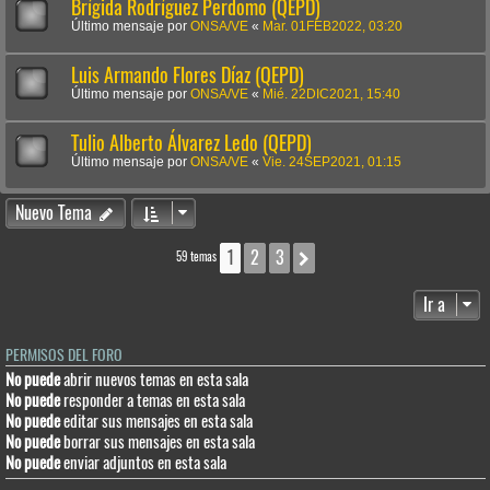
Brígida Rodríguez Perdomo (QEPD)
Último mensaje por
ONSA/VE
«
Mar. 01FEB2022, 03:20
Luis Armando Flores Díaz (QEPD)
Último mensaje por
ONSA/VE
«
Mié. 22DIC2021, 15:40
Tulio Alberto Álvarez Ledo (QEPD)
Último mensaje por
ONSA/VE
«
Vie. 24SEP2021, 01:15
Nuevo Tema
1
2
3
Siguiente
59 temas
Ir a
PERMISOS DEL FORO
No puede
abrir nuevos temas en esta sala
No puede
responder a temas en esta sala
No puede
editar sus mensajes en esta sala
No puede
borrar sus mensajes en esta sala
No puede
enviar adjuntos en esta sala