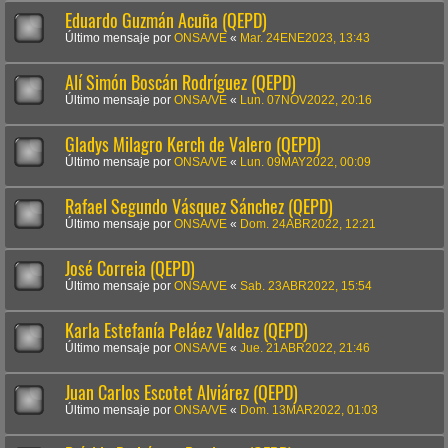
Eduardo Guzmán Acuña (QEPD)
Último mensaje por
ONSA/VE
«
Mar. 24ENE2023, 13:43
Alí Simón Boscán Rodríguez (QEPD)
Último mensaje por
ONSA/VE
«
Lun. 07NOV2022, 20:16
Gladys Milagro Kerch de Valero (QEPD)
Último mensaje por
ONSA/VE
«
Lun. 09MAY2022, 00:09
Rafael Segundo Vásquez Sánchez (QEPD)
Último mensaje por
ONSA/VE
«
Dom. 24ABR2022, 12:21
José Correia (QEPD)
Último mensaje por
ONSA/VE
«
Sab. 23ABR2022, 15:54
Karla Estefanía Peláez Valdez (QEPD)
Último mensaje por
ONSA/VE
«
Jue. 21ABR2022, 21:46
Juan Carlos Escotet Alviárez (QEPD)
Último mensaje por
ONSA/VE
«
Dom. 13MAR2022, 01:03