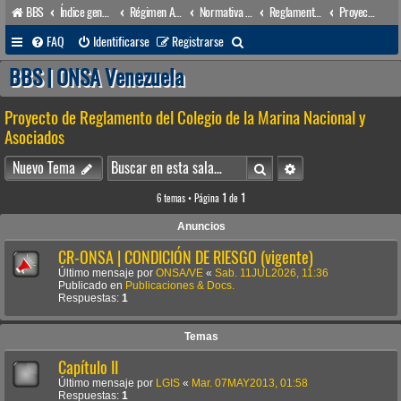
BBS
Índice general
Régimen Acuático venezolano
Normativa Acuática venezolana
Reglamentos Nacionales
Proyecto de Reglamento del Colegio de la Marina Nacional y Asociados
B
FAQ
Identificarse
Registrarse
u
BBS | ONSA Venezuela
s
Proyecto de Reglamento del Colegio de la Marina Nacional y
c
Asociados
a
Buscar
Búsqueda avanzada
r
Nuevo Tema
6 temas • Página
1
de
1
Anuncios
CR-ONSA | CONDICIÓN DE RIESGO (vigente)
Último mensaje por
ONSA/VE
«
Sab. 11JUL2026, 11:36
Publicado en
Publicaciones & Docs.
Respuestas:
1
Temas
Capítulo II
Último mensaje por
LGIS
«
Mar. 07MAY2013, 01:58
Respuestas:
1