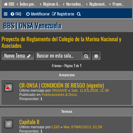
BBS
Índice general
Régimen Acuático venezolano
Normativa Acuática venezolana
Reglamentos Nacionales
Proyecto de Reglamento del Colegio de la Marina Nacional y Asociados
B
FAQ
Identificarse
Registrarse
u
BBS | ONSA Venezuela
s
Proyecto de Reglamento del Colegio de la Marina Nacional y
c
Asociados
a
Buscar
Búsqueda avanzada
r
Nuevo Tema
6 temas • Página
1
de
1
Anuncios
CR-ONSA | CONDICIÓN DE RIESGO (vigente)
Último mensaje por
ONSA/VE
«
Sab. 11JUL2026, 11:36
Publicado en
Publicaciones & Docs.
Respuestas:
1
Temas
Capítulo II
Último mensaje por
LGIS
«
Mar. 07MAY2013, 01:58
Respuestas:
1