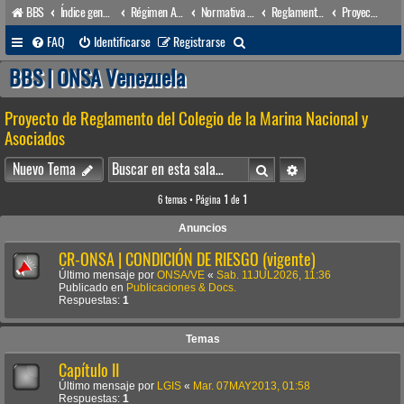
BBS
Índice general
Régimen Acuático venezolano
Normativa Acuática venezolana
Reglamentos Nacionales
Proyecto de Reglamento del Colegio de la Marina Nacional y Asociados
B
FAQ
Identificarse
Registrarse
u
BBS | ONSA Venezuela
s
Proyecto de Reglamento del Colegio de la Marina Nacional y
c
Asociados
a
Buscar
Búsqueda avanzada
r
Nuevo Tema
6 temas • Página
1
de
1
Anuncios
CR-ONSA | CONDICIÓN DE RIESGO (vigente)
Último mensaje por
ONSA/VE
«
Sab. 11JUL2026, 11:36
Publicado en
Publicaciones & Docs.
Respuestas:
1
Temas
Capítulo II
Último mensaje por
LGIS
«
Mar. 07MAY2013, 01:58
Respuestas:
1