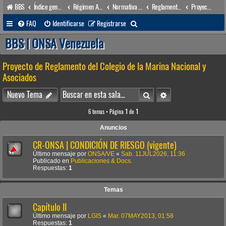
BBS
Índice general
Régimen Acuático venezolano
Normativa Acuática venezolana
Reglamentos Nacionales
Proyecto de Reglamento del Colegio de la Marina Nacional y Asociados
B
FAQ
Identificarse
Registrarse
u
BBS | ONSA Venezuela
s
Proyecto de Reglamento del Colegio de la Marina Nacional y
c
Asociados
a
Buscar
Búsqueda avanzada
r
Nuevo Tema
6 temas • Página
1
de
1
Anuncios
CR-ONSA | CONDICIÓN DE RIESGO (vigente)
Último mensaje por
ONSA/VE
«
Sab. 11JUL2026, 11:36
Publicado en
Publicaciones & Docs.
Respuestas:
1
Temas
Capítulo II
Último mensaje por
LGIS
«
Mar. 07MAY2013, 01:58
Respuestas:
1