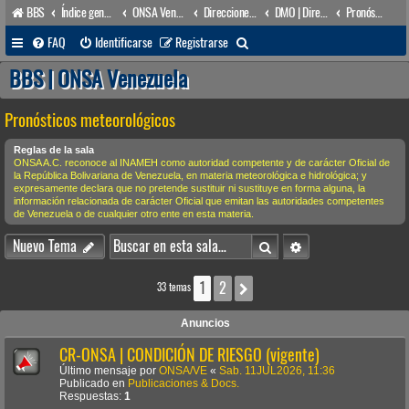
BBS
Índice general
ONSA Venezuela (acceso público)
Direcciones Administrativas
DMO | Dirección de Meteorología & Oceanografía
Pronósticos meteorológicos
B
FAQ
Identificarse
Registrarse
u
BBS | ONSA Venezuela
s
Pronósticos meteorológicos
c
a
Reglas de la sala
ONSA A.C. reconoce al INAMEH como autoridad competente y de carácter Oficial de
r
la República Bolivariana de Venezuela, en materia meteorológica e hidrológica; y
expresamente declara que no pretende sustituir ni sustituye en forma alguna, la
información relacionada de carácter Oficial que emitan las autoridades competentes
de Venezuela o de cualquier otro ente en esta materia.
Buscar
Búsqueda avanzada
Nuevo Tema
1
2
Siguiente
33 temas
Anuncios
CR-ONSA | CONDICIÓN DE RIESGO (vigente)
Último mensaje por
ONSA/VE
«
Sab. 11JUL2026, 11:36
Publicado en
Publicaciones & Docs.
Respuestas:
1