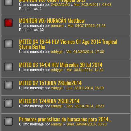
Último mensaje por
ONSA/DMO
«
Mar. 20JUN2017, 03:03
Respuestas:
1
MONITOR WX: HURACÁN Matthew
Último mensaje por
pemava
«
Mar. 04OCT2016, 07:23
Respuestas:
32
METEO 04 16:44 HLV Viernes 01 Ago 2014 Tropical
Storm Bertha
Último mensaje por
eddygil
«
Vie. 01AGO2014, 17:30
METEO 03 14:04 HLV Miércoles 30 Jul 2014
Último mensaje por
eddygil
«
Mié. 30JUL2014, 14:34
METEO 02 1519HLV 28Julio2014
Último mensaje por
eddygil
«
Lun. 28JUL2014, 16:19
METEO 01 1244HLV 26JUL2014
Último mensaje por
eddygil
«
Sab. 26JUL2014, 13:23
Primeros pronósticos de huracanes para 2014…
Último mensaje por
eddygil
«
Dom. 09MAR2014, 00:23