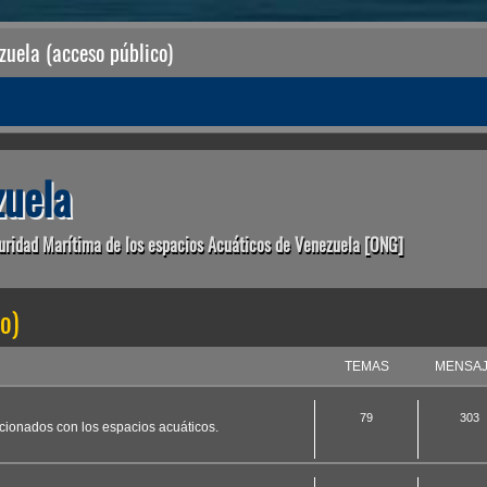
uela (acceso público)
uela
uridad Marítima de los espacios Acuáticos de Venezuela [ONG]
o)
TEMAS
MENSA
79
303
acionados con los espacios acuáticos.