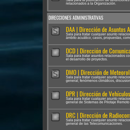
Sala para la publicación de defunciones
relacionados a la Organización.
DIRECCIONES ADMINISTRATIVAS
DAA | Dirección de Asuntos 
Sala para tratar cualquier asunto relac
ámbito acuático; casos, propuestas, come
DCD | Dirección de Comunica
Sala para tratar asuntos relacionados co
el desarrollo de proyectos.
DMO | Dirección de Meteorol
Sala para tratar cualquier asunto relaci
general; fenómenos climáticos, discusio
DPR | Dirección de Vehículo
Sala para tratar cualquier asunto relaci
general de Sistemas de Pilotaje Remoto 
DRC | Dirección de Radioco
Sala para tratar cualquier asunto relac
general de las Telecomunicaciones.