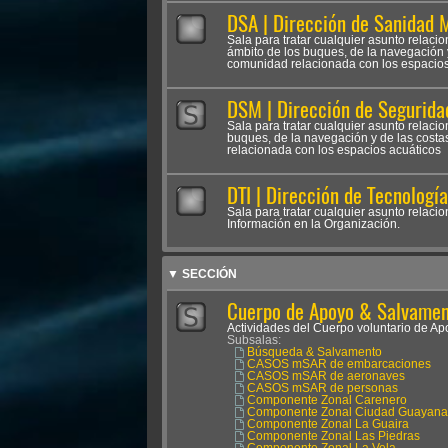
DSA | Dirección de Sanidad 
Sala para tratar cualquier asunto relacio
ámbito de los buques, de la navegación y
comunidad relacionada con los espacios
DSM | Dirección de Segurida
Sala para tratar cualquier asunto relaci
buques, de la navegación y de las costa
relacionada con los espacios acuáticos
DTI | Dirección de Tecnologí
Sala para tratar cualquier asunto relacio
Información en la Organización.
▼ SECCIÓN
Cuerpo de Apoyo & Salvament
Actividades del Cuerpo voluntario de 
Subsalas:
Búsqueda & Salvamento
CASOS mSAR de embarcaciones
CASOS mSAR de aeronaves
CASOS mSAR de personas
Componente Zonal Carenero
Componente Zonal Ciudad Guayana
Componente Zonal La Guaira
Componente Zonal Las Piedras