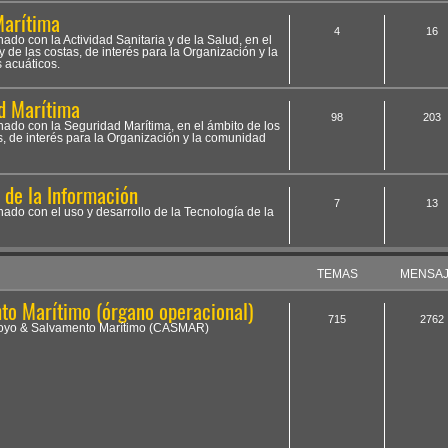
Marítima
4
16
nado con la Actividad Sanitaria y de la Salud, en el
 de las costas, de interés para la Organización y la
 acuáticos.
d Marítima
98
203
onado con la Seguridad Marítima, en el ámbito de los
s, de interés para la Organización y la comunidad
a de la Información
7
13
nado con el uso y desarrollo de la Tecnología de la
TEMAS
MENSA
o Marítimo (órgano operacional)
715
2762
Apoyo & Salvamento Marítimo (CASMAR)