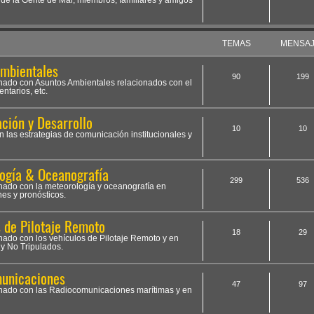
 de la Gente de Mar, miembros, familiares y amigos
TEMAS
MENSA
Ambientales
90
199
ionado con Asuntos Ambientales relacionados con el
ntarios, etc.
ción y Desarrollo
10
10
n las estrategias de comunicación institucionales y
ogía & Oceanografía
299
536
onado con la meteorología y oceanografía en
nes y pronósticos.
s de Pilotaje Remoto
18
29
onado con los vehículos de Pilotaje Remoto y en
y No Tripulados.
municaciones
47
97
ionado con las Radiocomunicaciones marítimas y en