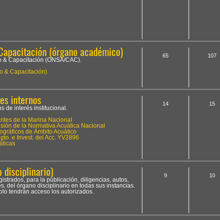
Capacitación (órgano académico)
65
107
to & Capacitación (ONSA/CAC).
o & Capacitación)
es internos
14
15
 de interés institucional.
tes de la Marina Nacional
ión de la Normativa Acuática Nacional
ográficos de Ámbito Acuático
to. e Invest. del Acc. YV2896
áticas
a
 disciplinario)
9
10
istrados, para la publicación, diligencias, autos,
, del órgano disciplinario en todas sus instancias.
olo tendrán acceso los autorizados.