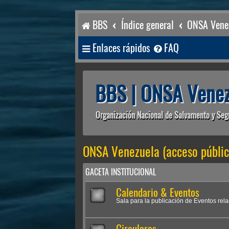
BBS
Índice general
ONSA Venez
Enlaces rápidos
FAQ
BBS | ONSA Venez
Organización Nacional de Salvamento y Seg
ONSA Venezuela (acceso públic
GACETA INSTITUCIONAL
Calendario & Eventos
Sala para la publicación de Eventos rel
Circulares