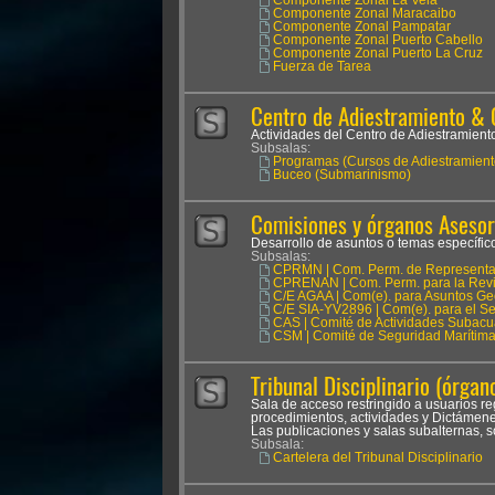
Componente Zonal La Vela
Componente Zonal Maracaibo
Componente Zonal Pampatar
Componente Zonal Puerto Cabello
Componente Zonal Puerto La Cruz
Fuerza de Tarea
Centro de Adiestramiento & 
Actividades del Centro de Adiestramien
Subsalas:
Programas (Cursos de Adiestramient
Buceo (Submarinismo)
Comisiones y órganos Asesor
Desarrollo de asuntos o temas específicos
Subsalas:
CPRMN | Com. Perm. de Representan
CPRENAN | Com. Perm. para la Revis
C/E AGAA | Com(e). para Asuntos Ge
C/E SIA-YV2896 | Com(e). para el Seg
CAS | Comité de Actividades Subacu
CSM | Comité de Seguridad Marítim
Tribunal Disciplinario (órgano
Sala de acceso restringido a usuarios reg
procedimientos, actividades y Dictámenes
Las publicaciones y salas subalternas, s
Subsala:
Cartelera del Tribunal Disciplinario