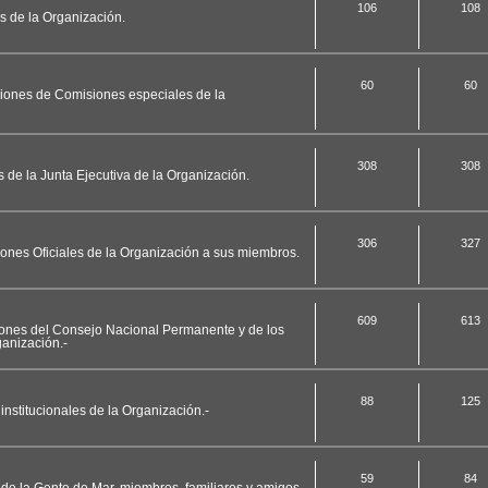
106
108
es de la Organización.
60
60
ciones de Comisiones especiales de la
308
308
s de la Junta Ejecutiva de la Organización.
306
327
ciones Oficiales de la Organización a sus miembros.
609
613
ciones del Consejo Nacional Permanente y de los
anización.-
88
125
nstitucionales de la Organización.-
59
84