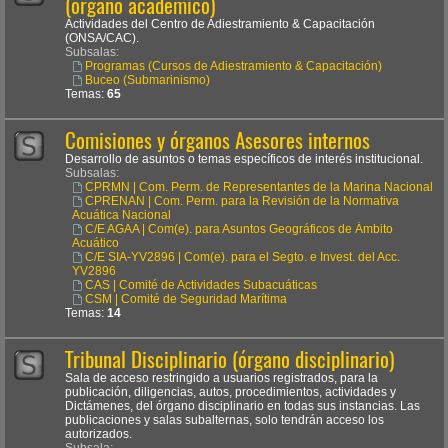
(órgano académico)
Actividades del Centro de Adiestramiento & Capacitación
(ONSA/CAC).
Subsalas:
Programas (Cursos de Adiestramiento & Capacitación)
Buceo (Submarinismo)
Temas:
65
Comisiones y órganos Asesores internos
Desarrollo de asuntos o temas específicos de interés institucional.
Subsalas:
CPRMN | Com. Perm. de Representantes de la Marina Nacional
CPRENAN | Com. Perm. para la Revisión de la Normativa
Acuática Nacional
C/E AGAA | Com(e). para Asuntos Geográficos de Ámbito
Acuático
C/E SIA-YV2896 | Com(e). para el Segto. e Invest. del Acc.
YV2896
CAS | Comité de Actividades Subacuáticas
CSM | Comité de Seguridad Marítima
Temas:
14
Tribunal Disciplinario (órgano disciplinario)
Sala de acceso restringido a usuarios registrados, para la
publicación, diligencias, autos, procedimientos, actividades y
Dictámenes, del órgano disciplinario en todas sus instancias. Las
publicaciones y salas subalternas, solo tendrán acceso los
autorizados.
Subsala: