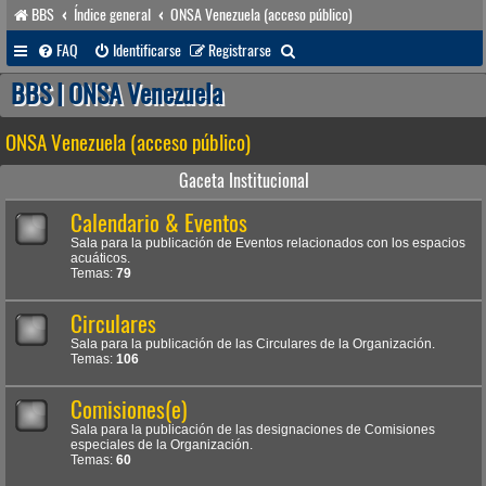
BBS
Índice general
ONSA Venezuela (acceso público)
B
FAQ
Identificarse
Registrarse
u
BBS | ONSA Venezuela
s
ONSA Venezuela (acceso público)
c
a
Gaceta Institucional
r
Calendario & Eventos
Sala para la publicación de Eventos relacionados con los espacios
acuáticos.
Temas:
79
Circulares
Sala para la publicación de las Circulares de la Organización.
Temas:
106
Comisiones(e)
Sala para la publicación de las designaciones de Comisiones
especiales de la Organización.
Temas:
60