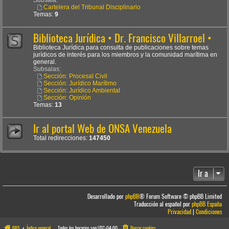
Cartelera del Tribunal Disciplinario
Temas:
9
Biblioteca Jurídica • Dr. Francisco Villarroel •
Biblioteca Jurídica para consulta de publicaciones sobre temas
jurídicos de interés para los miembros y la comunidad marítima en
general.
Subsalas:
Sección: Procesal Civil
Sección: Jurídico Marítimo
Sección: Jurídico Ambiental
Sección: Opinión
Temas:
13
Ir al portal Web de ONSA Venezuela
Total redirecciones:
147450
Ir a
Desarrollado por
phpBB
® Forum Software © phpBB Limited
Traducción al español por
phpBB España
Privacidad
|
Condiciones
BBS
Índice general
Todos los horarios son
UTC-04:00
Borrar cookies