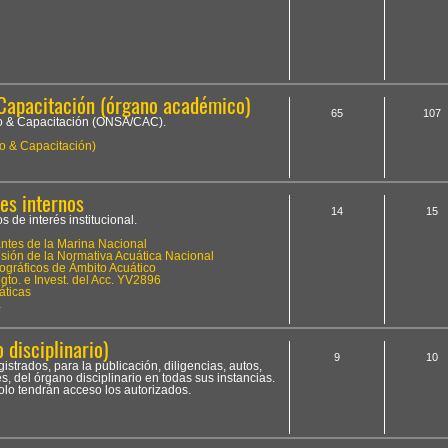
Capacitación (órgano académico)
65
107
to & Capacitación (ONSA/CAC).
o & Capacitación)
es internos
14
15
 de interés institucional.
tes de la Marina Nacional
ión de la Normativa Acuática Nacional
ográficos de Ámbito Acuático
to. e Invest. del Acc. YV2896
áticas
a
 disciplinario)
9
10
istrados, para la publicación, diligencias, autos,
, del órgano disciplinario en todas sus instancias.
olo tendrán acceso los autorizados.