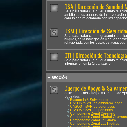
DSA | Dirección de Sanidad 
Sala para tratar cualquier asunto relacio
ámbito de los buques, de la navegación y
comunidad relacionada con los espacios
DSM | Dirección de Segurida
Sala para tratar cualquier asunto relaci
buques, de la navegación y de las costa
relacionada con los espacios acuáticos
DTI | Dirección de Tecnologí
Sala para tratar cualquier asunto relacio
Información en la Organización.
▼ SECCIÓN
Cuerpo de Apoyo & Salvament
Actividades del Cuerpo voluntario de 
Subsalas:
Búsqueda & Salvamento
CASOS mSAR de embarcaciones
CASOS mSAR de aeronaves
CASOS mSAR de personas
Componente Zonal Carenero
Componente Zonal Ciudad Guayana
Componente Zonal La Guaira
Componente Zonal Las Piedras