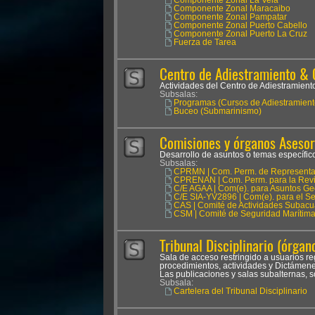
Componente Zonal La Vela
Componente Zonal Maracaibo
Componente Zonal Pampatar
Componente Zonal Puerto Cabello
Componente Zonal Puerto La Cruz
Fuerza de Tarea
Centro de Adiestramiento & 
Actividades del Centro de Adiestramien
Subsalas:
Programas (Cursos de Adiestramient
Buceo (Submarinismo)
Comisiones y órganos Asesor
Desarrollo de asuntos o temas específicos
Subsalas:
CPRMN | Com. Perm. de Representan
CPRENAN | Com. Perm. para la Revis
C/E AGAA | Com(e). para Asuntos Ge
C/E SIA-YV2896 | Com(e). para el Seg
CAS | Comité de Actividades Subacu
CSM | Comité de Seguridad Marítim
Tribunal Disciplinario (órgano
Sala de acceso restringido a usuarios reg
procedimientos, actividades y Dictámenes
Las publicaciones y salas subalternas, s
Subsala:
Cartelera del Tribunal Disciplinario