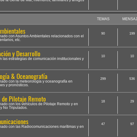
 de la Gente de Mar, miembros, familiares y amigos
TEMAS
MENSA
Ambientales
90
199
ionado con Asuntos Ambientales relacionados con el
ntarios, etc.
ción y Desarrollo
10
10
n las estrategias de comunicación institucionales y
ogía & Oceanografía
299
536
onado con la meteorología y oceanografía en
nes y pronósticos.
s de Pilotaje Remoto
18
29
onado con los vehículos de Pilotaje Remoto y en
y No Tripulados.
municaciones
47
97
ionado con las Radiocomunicaciones marítimas y en