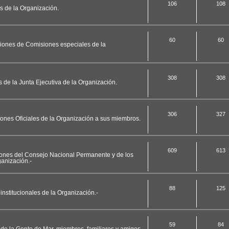
106
108
es de la Organización.
60
60
ciones de Comisiones especiales de la
308
308
s de la Junta Ejecutiva de la Organización.
306
327
ciones Oficiales de la Organización a sus miembros.
609
613
ciones del Consejo Nacional Permanente y de los
anización.-
88
125
nstitucionales de la Organización.-
59
84