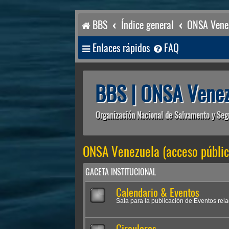
BBS
Índice general
ONSA Venez
Enlaces rápidos
FAQ
BBS | ONSA Venez
Organización Nacional de Salvamento y Seg
ONSA Venezuela (acceso públic
GACETA INSTITUCIONAL
Calendario & Eventos
Sala para la publicación de Eventos rel
Circulares