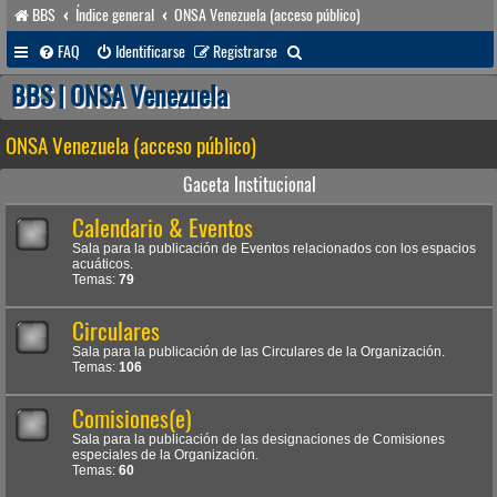
BBS
Índice general
ONSA Venezuela (acceso público)
B
FAQ
Identificarse
Registrarse
u
BBS | ONSA Venezuela
s
ONSA Venezuela (acceso público)
c
a
Gaceta Institucional
r
Calendario & Eventos
Sala para la publicación de Eventos relacionados con los espacios
acuáticos.
Temas:
79
Circulares
Sala para la publicación de las Circulares de la Organización.
Temas:
106
Comisiones(e)
Sala para la publicación de las designaciones de Comisiones
especiales de la Organización.
Temas:
60