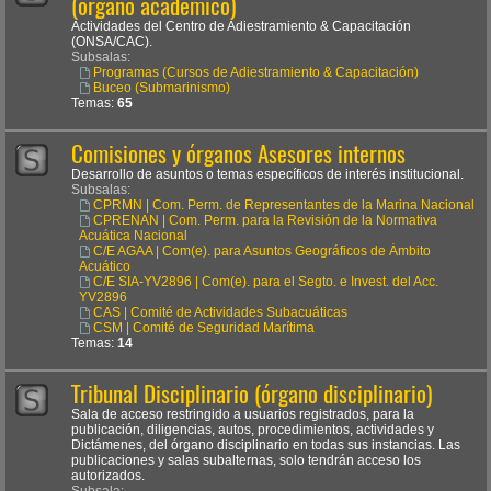
(órgano académico)
Actividades del Centro de Adiestramiento & Capacitación
(ONSA/CAC).
Subsalas:
Programas (Cursos de Adiestramiento & Capacitación)
Buceo (Submarinismo)
Temas:
65
Comisiones y órganos Asesores internos
Desarrollo de asuntos o temas específicos de interés institucional.
Subsalas:
CPRMN | Com. Perm. de Representantes de la Marina Nacional
CPRENAN | Com. Perm. para la Revisión de la Normativa
Acuática Nacional
C/E AGAA | Com(e). para Asuntos Geográficos de Ámbito
Acuático
C/E SIA-YV2896 | Com(e). para el Segto. e Invest. del Acc.
YV2896
CAS | Comité de Actividades Subacuáticas
CSM | Comité de Seguridad Marítima
Temas:
14
Tribunal Disciplinario (órgano disciplinario)
Sala de acceso restringido a usuarios registrados, para la
publicación, diligencias, autos, procedimientos, actividades y
Dictámenes, del órgano disciplinario en todas sus instancias. Las
publicaciones y salas subalternas, solo tendrán acceso los
autorizados.
Subsala: