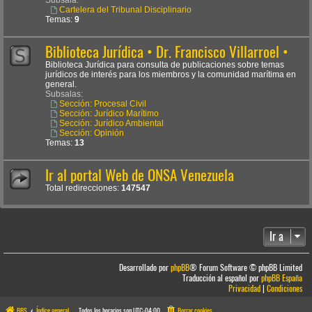
Cartelera del Tribunal Disciplinario
Temas:
9
Biblioteca Jurídica • Dr. Francisco Villarroel •
Biblioteca Jurídica para consulta de publicaciones sobre temas
jurídicos de interés para los miembros y la comunidad marítima en
general.
Subsalas:
Sección: Procesal Civil
Sección: Jurídico Marítimo
Sección: Jurídico Ambiental
Sección: Opinión
Temas:
13
Ir al portal Web de ONSA Venezuela
Total redirecciones:
147547
Ir a
Desarrollado por
phpBB
® Forum Software © phpBB Limited
Traducción al español por
phpBB España
Privacidad
|
Condiciones
BBS
Índice general
Todos los horarios son
UTC-04:00
Borrar cookies