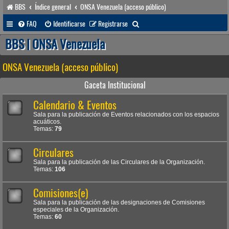
BBS
Índice general
ONSA Venezuela (acceso público)
B
FAQ
Identificarse
Registrarse
u
BBS | ONSA Venezuela
s
ONSA Venezuela (acceso público)
c
a
Gaceta Institucional
r
Calendario & Eventos
Sala para la publicación de Eventos relacionados con los espacios
acuáticos.
Temas:
79
Circulares
Sala para la publicación de las Circulares de la Organización.
Temas:
106
Comisiones(e)
Sala para la publicación de las designaciones de Comisiones
especiales de la Organización.
Temas:
60