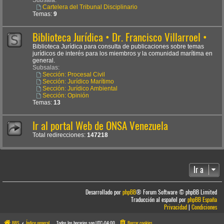
Cartelera del Tribunal Disciplinario
Temas:
9
Biblioteca Jurídica • Dr. Francisco Villarroel •
Biblioteca Jurídica para consulta de publicaciones sobre temas
jurídicos de interés para los miembros y la comunidad marítima en
general.
Subsalas:
Sección: Procesal Civil
Sección: Jurídico Marítimo
Sección: Jurídico Ambiental
Sección: Opinión
Temas:
13
Ir al portal Web de ONSA Venezuela
Total redirecciones:
147218
Ir a
Desarrollado por
phpBB
® Forum Software © phpBB Limited
Traducción al español por
phpBB España
Privacidad
|
Condiciones
BBS
Índice general
Todos los horarios son
UTC-04:00
Borrar cookies