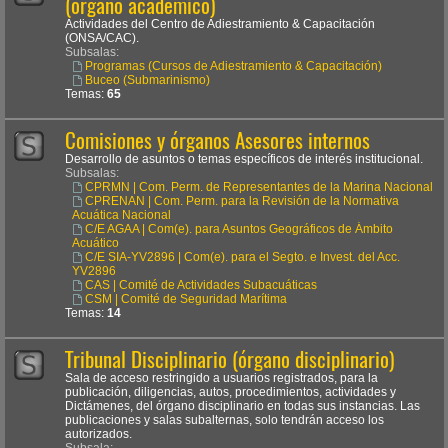
(órgano académico)
Actividades del Centro de Adiestramiento & Capacitación
(ONSA/CAC).
Subsalas:
Programas (Cursos de Adiestramiento & Capacitación)
Buceo (Submarinismo)
Temas:
65
Comisiones y órganos Asesores internos
Desarrollo de asuntos o temas específicos de interés institucional.
Subsalas:
CPRMN | Com. Perm. de Representantes de la Marina Nacional
CPRENAN | Com. Perm. para la Revisión de la Normativa
Acuática Nacional
C/E AGAA | Com(e). para Asuntos Geográficos de Ámbito
Acuático
C/E SIA-YV2896 | Com(e). para el Segto. e Invest. del Acc.
YV2896
CAS | Comité de Actividades Subacuáticas
CSM | Comité de Seguridad Marítima
Temas:
14
Tribunal Disciplinario (órgano disciplinario)
Sala de acceso restringido a usuarios registrados, para la
publicación, diligencias, autos, procedimientos, actividades y
Dictámenes, del órgano disciplinario en todas sus instancias. Las
publicaciones y salas subalternas, solo tendrán acceso los
autorizados.
Subsala: