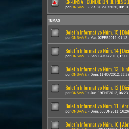
CR-ONSA | CONDICIÓN DE RIESGO 
por
ONSA/VE
»
Vie. 20MAR2020, 00:10
TEMAS
Boletín Informativo Núm. 15 | Di
por
ONSA/VE
»
Mar. 02FEB2016, 01:12
Boletín Informativo Núm. 14 | Di
por
ONSA/VE
»
Sab. 04MAY2013, 15:00
Boletín Informativo Núm. 13 | Jun
por
ONSA/VE
»
Dom. 11NOV2012, 22:2
Boletín Informativo Núm. 12 | Di
por
ONSA/VE
»
Jue. 19ENE2012, 06:23
Boletín Informativo Núm. 11 | Abr
por
ONSA/VE
»
Dom. 05JUN2011, 16:26
Boletín Informativo Núm. 10 | Abr