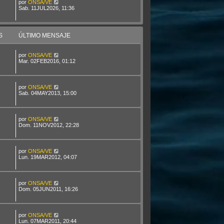
por
ONSA/VE
Sab. 11JUL2026, 11:36
S
ÚLTIMO MENSAJE
por
ONSA/VE
Mar. 02FEB2016, 01:12
por
ONSA/VE
Sab. 04MAY2013, 15:00
por
ONSA/VE
Dom. 11NOV2012, 22:28
por
ONSA/VE
Lun. 19MAR2012, 04:07
por
ONSA/VE
Dom. 05JUN2011, 16:26
por
ONSA/VE
Lun. 07MAR2011, 20:44