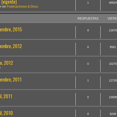
(vigente)
1
46924
» en
Publicaciones & Docs.
RESPUESTAS
VISTA
ciembre, 2015
0
12679
ciembre, 2012
0
9561
io, 2012
0
10270
8
ciembre, 2011
1
12728
il, 2011
0
10508
il, 2010
0
9248