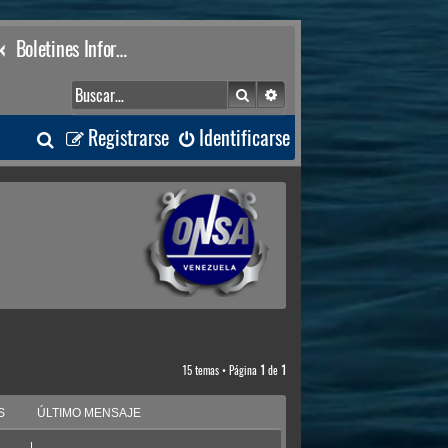
Boletines Informativos
Buscar
Búsqueda avanzada
B
Registrarse
Identificarse
u
s
c
a
r
15 temas • Página
1
de
1
S
ÚLTIMO MENSAJE