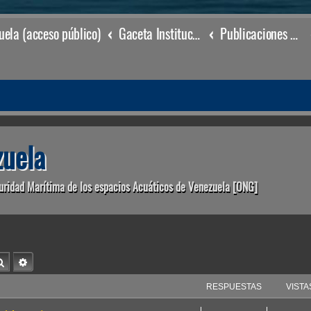
ela (acceso público)
Gaceta Institucional
Publicaciones & Docs.
uela
uridad Marítima de los espacios Acuáticos de Venezuela [ONG]
Buscar
Búsqueda avanzada
RESPUESTAS
VISTA