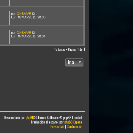
por
ONSA/VE
Lun. 07MAR2011, 20:36
por
ONSA/VE
Lun. 07MAR2011, 20:34
15 temas • Página
1
de
1
Ir a
Desarrollado por
phpBB
® Forum Software © phpBB Limited
Traducción al español por
phpBB España
Privacidad
|
Condiciones