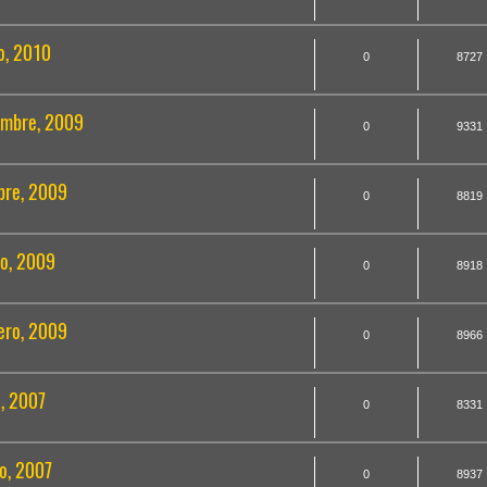
ro, 2010
0
8727
iembre, 2009
0
9331
ubre, 2009
0
8819
zo, 2009
0
8918
rero, 2009
0
8966
o, 2007
0
8331
zo, 2007
0
8937