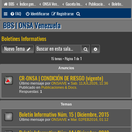
BBS
Índice general
ONSA Venezuela (acceso público)
Gaceta Institucional
Publicaciones & Docs.
Boletines Informativos
B
FAQ
Identificarse
Registrarse
u
BBS | ONSA Venezuela
s
Boletines Informativos
c
a
Buscar
Búsqueda avanzada
Nuevo Tema
r
15 temas • Página
1
de
1
Anuncios
CR-ONSA | CONDICIÓN DE RIESGO (vigente)
Último mensaje por
ONSA/VE
«
Sab. 11JUL2026, 11:36
Publicado en
Publicaciones & Docs.
Respuestas:
1
Temas
Boletín Informativo Núm. 15 | Diciembre, 2015
Último mensaje por
ONSA/VE
«
Mar. 02FEB2016, 01:12