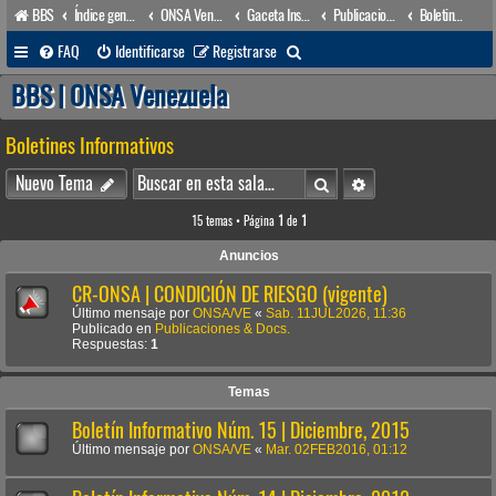
BBS
Índice general
ONSA Venezuela (acceso público)
Gaceta Institucional
Publicaciones & Docs.
Boletines Informativos
B
FAQ
Identificarse
Registrarse
u
BBS | ONSA Venezuela
s
Boletines Informativos
c
a
Buscar
Búsqueda avanzada
Nuevo Tema
r
15 temas • Página
1
de
1
Anuncios
CR-ONSA | CONDICIÓN DE RIESGO (vigente)
Último mensaje por
ONSA/VE
«
Sab. 11JUL2026, 11:36
Publicado en
Publicaciones & Docs.
Respuestas:
1
Temas
Boletín Informativo Núm. 15 | Diciembre, 2015
Último mensaje por
ONSA/VE
«
Mar. 02FEB2016, 01:12