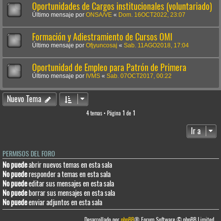
Oportunidades de Cargos institucionales (voluntariado)
Último mensaje por
ONSA/VE
«
Dom. 16OCT2022, 23:07
Formación y Adiestramiento de Cursos OMI
Último mensaje por
Ofjyuncosaj
«
Sab. 11AGO2018, 17:04
Oportunidad de Empleo para Patrón de Primera
Último mensaje por
IVMS
«
Sab. 07OCT2017, 00:22
Nuevo Tema
4 temas • Página
1
de
1
Ir a
PERMISOS DEL FORO
No puede
abrir nuevos temas en esta sala
No puede
responder a temas en esta sala
No puede
editar sus mensajes en esta sala
No puede
borrar sus mensajes en esta sala
No puede
enviar adjuntos en esta sala
Desarrollado por
phpBB
® Forum Software © phpBB Limited