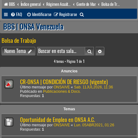
BBS
Índice general
Régimen Acuático venezolano
Gente de Mar
Bolsa de Trabajo
B
FAQ
Identificarse
Registrarse
u
BBS | ONSA Venezuela
s
Bolsa de Trabajo
c
a
Buscar
Búsqueda avanzada
Nuevo Tema
r
4 temas • Página
1
de
1
Anuncios
CR-ONSA | CONDICIÓN DE RIESGO (vigente)
Último mensaje por
ONSA/VE
«
Sab. 11JUL2026, 11:36
Publicado en
Publicaciones & Docs.
Respuestas:
1
Temas
Oportunidad de Empleo en ONSA A.C.
Último mensaje por
ONSA/VE
«
Lun. 05ABR2021, 01:26
Respuestas:
1