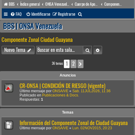
BBS
Índice general
ONSA Venezuela (acceso público)
Cuerpo de Apoyo & Salvamento Marítimo (órgano operacional)
Componente Zonal Ciudad Guayana
B
FAQ
Identificarse
Registrarse
u
BBS | ONSA Venezuela
s
Componente Zonal Ciudad Guayana
c
a
Buscar
Búsqueda avanzada
Nuevo Tema
r
1
2
Siguiente
36 temas
Anuncios
CR-ONSA | CONDICIÓN DE RIESGO (vigente)
Último mensaje por
ONSA/VE
«
Sab. 11JUL2026, 11:36
Publicado en
Publicaciones & Docs.
Respuestas:
1
Temas
Información del Componente Zonal de Ciudad Guayana
Último mensaje por
ONSA/VE
«
Lun. 02NOV2015, 20:23