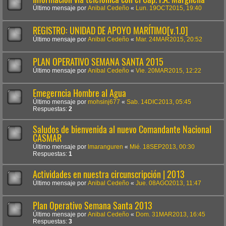
Último mensaje por
Anibal Cedeño
«
Lun. 19OCT2015, 19:40
REGISTRO: UNIDAD DE APOYO MARÍTIMO[v.1.0]
Último mensaje por
Anibal Cedeño
«
Mar. 24MAR2015, 20:52
PLAN OPERATIVO SEMANA SANTA 2015
Último mensaje por
Anibal Cedeño
«
Vie. 20MAR2015, 12:22
Emegerncia Hombre al Agua
Último mensaje por
mohsinj677
«
Sab. 14DIC2013, 05:45
Respuestas:
2
Saludos de bienvenida al nuevo Comandante Nacional
CASMAR
Último mensaje por
lmaranguren
«
Mié. 18SEP2013, 00:30
Respuestas:
1
Actividades en nuestra circunscripción | 2013
Último mensaje por
Anibal Cedeño
«
Jue. 08AGO2013, 11:47
Plan Operativo Semana Santa 2013
Último mensaje por
Anibal Cedeño
«
Dom. 31MAR2013, 16:45
Respuestas:
3