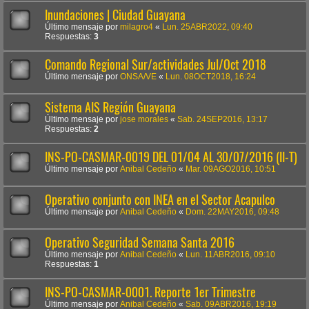
Inundaciones | Ciudad Guayana
Último mensaje por
milagro4
«
Lun. 25ABR2022, 09:40
Respuestas:
3
Comando Regional Sur/actividades Jul/Oct 2018
Último mensaje por
ONSA/VE
«
Lun. 08OCT2018, 16:24
Sistema AIS Región Guayana
Último mensaje por
jose morales
«
Sab. 24SEP2016, 13:17
Respuestas:
2
INS-PO-CASMAR-0019 DEL 01/04 AL 30/07/2016 (II-T)
Último mensaje por
Anibal Cedeño
«
Mar. 09AGO2016, 10:51
Operativo conjunto con INEA en el Sector Acapulco
Último mensaje por
Anibal Cedeño
«
Dom. 22MAY2016, 09:48
Operativo Seguridad Semana Santa 2016
Último mensaje por
Anibal Cedeño
«
Lun. 11ABR2016, 09:10
Respuestas:
1
INS-PO-CASMAR-0001. Reporte 1er Trimestre
Último mensaje por
Anibal Cedeño
«
Sab. 09ABR2016, 19:19