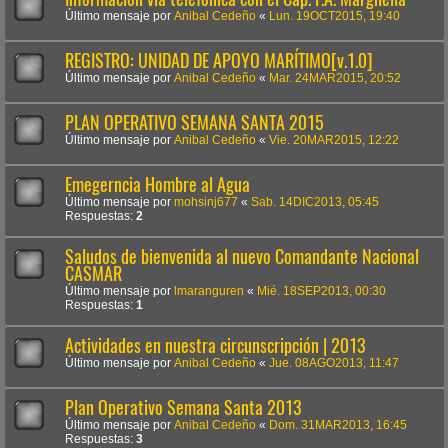
Último mensaje por
Anibal Cedeño
«
Lun. 19OCT2015, 19:40
REGISTRO: UNIDAD DE APOYO MARÍTIMO[v.1.0]
Último mensaje por
Anibal Cedeño
«
Mar. 24MAR2015, 20:52
PLAN OPERATIVO SEMANA SANTA 2015
Último mensaje por
Anibal Cedeño
«
Vie. 20MAR2015, 12:22
Emegerncia Hombre al Agua
Último mensaje por
mohsinj677
«
Sab. 14DIC2013, 05:45
Respuestas:
2
Saludos de bienvenida al nuevo Comandante Nacional
CASMAR
Último mensaje por
lmaranguren
«
Mié. 18SEP2013, 00:30
Respuestas:
1
Actividades en nuestra circunscripción | 2013
Último mensaje por
Anibal Cedeño
«
Jue. 08AGO2013, 11:47
Plan Operativo Semana Santa 2013
Último mensaje por
Anibal Cedeño
«
Dom. 31MAR2013, 16:45
Respuestas:
3