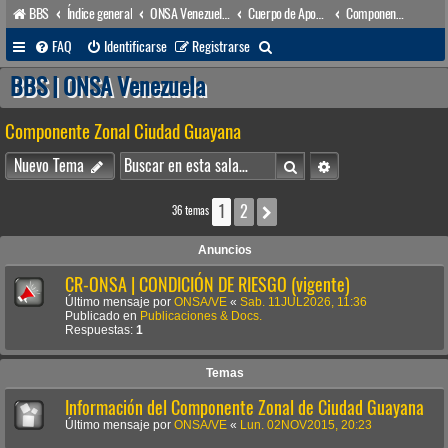
BBS
Índice general
ONSA Venezuela (acceso público)
Cuerpo de Apoyo & Salvamento Marítimo (órgano operacional)
Componente Zonal Ciudad Guayana
B
FAQ
Identificarse
Registrarse
u
BBS | ONSA Venezuela
s
Componente Zonal Ciudad Guayana
c
a
Buscar
Búsqueda avanzada
Nuevo Tema
r
1
2
Siguiente
36 temas
Anuncios
CR-ONSA | CONDICIÓN DE RIESGO (vigente)
Último mensaje por
ONSA/VE
«
Sab. 11JUL2026, 11:36
Publicado en
Publicaciones & Docs.
Respuestas:
1
Temas
Información del Componente Zonal de Ciudad Guayana
Último mensaje por
ONSA/VE
«
Lun. 02NOV2015, 20:23