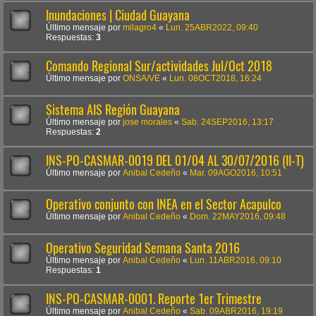
Inundaciones | Ciudad Guayana
Último mensaje por
milagro4
«
Lun. 25ABR2022, 09:40
Respuestas:
3
Comando Regional Sur/actividades Jul/Oct 2018
Último mensaje por
ONSA/VE
«
Lun. 08OCT2018, 16:24
Sistema AIS Región Guayana
Último mensaje por
jose morales
«
Sab. 24SEP2016, 13:17
Respuestas:
2
INS-PO-CASMAR-0019 DEL 01/04 AL 30/07/2016 (II-T)
Último mensaje por
Anibal Cedeño
«
Mar. 09AGO2016, 10:51
Operativo conjunto con INEA en el Sector Acapulco
Último mensaje por
Anibal Cedeño
«
Dom. 22MAY2016, 09:48
Operativo Seguridad Semana Santa 2016
Último mensaje por
Anibal Cedeño
«
Lun. 11ABR2016, 09:10
Respuestas:
1
INS-PO-CASMAR-0001. Reporte 1er Trimestre
Último mensaje por
Anibal Cedeño
«
Sab. 09ABR2016, 19:19