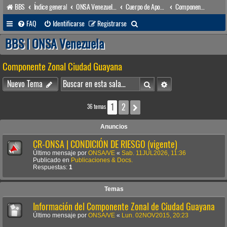
BBS
Índice general
ONSA Venezuela (acceso público)
Cuerpo de Apoyo & Salvamento Marítimo (órgano operacional)
Componente Zonal Ciudad Guayana
B
FAQ
Identificarse
Registrarse
u
BBS | ONSA Venezuela
s
Componente Zonal Ciudad Guayana
c
a
Buscar
Búsqueda avanzada
Nuevo Tema
r
1
2
Siguiente
36 temas
Anuncios
CR-ONSA | CONDICIÓN DE RIESGO (vigente)
Último mensaje por
ONSA/VE
«
Sab. 11JUL2026, 11:36
Publicado en
Publicaciones & Docs.
Respuestas:
1
Temas
Información del Componente Zonal de Ciudad Guayana
Último mensaje por
ONSA/VE
«
Lun. 02NOV2015, 20:23