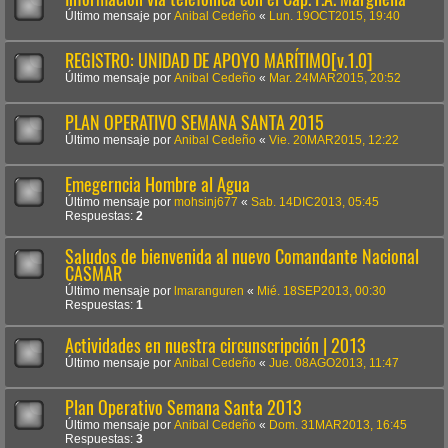
Último mensaje por
Anibal Cedeño
«
Lun. 19OCT2015, 19:40
REGISTRO: UNIDAD DE APOYO MARÍTIMO[v.1.0]
Último mensaje por
Anibal Cedeño
«
Mar. 24MAR2015, 20:52
PLAN OPERATIVO SEMANA SANTA 2015
Último mensaje por
Anibal Cedeño
«
Vie. 20MAR2015, 12:22
Emegerncia Hombre al Agua
Último mensaje por
mohsinj677
«
Sab. 14DIC2013, 05:45
Respuestas:
2
Saludos de bienvenida al nuevo Comandante Nacional
CASMAR
Último mensaje por
lmaranguren
«
Mié. 18SEP2013, 00:30
Respuestas:
1
Actividades en nuestra circunscripción | 2013
Último mensaje por
Anibal Cedeño
«
Jue. 08AGO2013, 11:47
Plan Operativo Semana Santa 2013
Último mensaje por
Anibal Cedeño
«
Dom. 31MAR2013, 16:45
Respuestas:
3