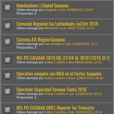
Inundaciones | Ciudad Guayana
Último mensaje por
milagro4
«
Lun. 25ABR2022, 09:40
Respuestas:
3
Comando Regional Sur/actividades Jul/Oct 2018
Último mensaje por
ONSA/VE
«
Lun. 08OCT2018, 16:24
Sistema AIS Región Guayana
Último mensaje por
jose morales
«
Sab. 24SEP2016, 13:17
Respuestas:
2
INS-PO-CASMAR-0019 DEL 01/04 AL 30/07/2016 (II-T)
Último mensaje por
Anibal Cedeño
«
Mar. 09AGO2016, 10:51
Operativo conjunto con INEA en el Sector Acapulco
Último mensaje por
Anibal Cedeño
«
Dom. 22MAY2016, 09:48
Operativo Seguridad Semana Santa 2016
Último mensaje por
Anibal Cedeño
«
Lun. 11ABR2016, 09:10
Respuestas:
1
INS-PO-CASMAR-0001. Reporte 1er Trimestre
Último mensaje por
Anibal Cedeño
«
Sab. 09ABR2016, 19:19