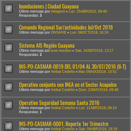
Inundaciones | Ciudad Guayana
Último mensaje por
milagro4
«
Lun. 25ABR2022, 09:40
Respuestas:
3
Comando Regional Sur/actividades Jul/Oct 2018
Último mensaje por
ONSA/VE
«
Lun. 08OCT2018, 16:24
Sistema AIS Región Guayana
Último mensaje por
jose morales
«
Sab. 24SEP2016, 13:17
Respuestas:
2
INS-PO-CASMAR-0019 DEL 01/04 AL 30/07/2016 (II-T)
Último mensaje por
Anibal Cedeño
«
Mar. 09AGO2016, 10:51
Operativo conjunto con INEA en el Sector Acapulco
Último mensaje por
Anibal Cedeño
«
Dom. 22MAY2016, 09:48
Operativo Seguridad Semana Santa 2016
Último mensaje por
Anibal Cedeño
«
Lun. 11ABR2016, 09:10
Respuestas:
1
INS-PO-CASMAR-0001. Reporte 1er Trimestre
Último mensaje por
Anibal Cedeño
«
Sab. 09ABR2016, 19:19