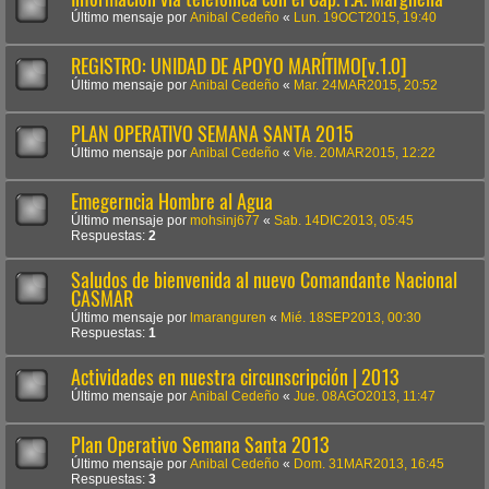
Último mensaje por
Anibal Cedeño
«
Lun. 19OCT2015, 19:40
REGISTRO: UNIDAD DE APOYO MARÍTIMO[v.1.0]
Último mensaje por
Anibal Cedeño
«
Mar. 24MAR2015, 20:52
PLAN OPERATIVO SEMANA SANTA 2015
Último mensaje por
Anibal Cedeño
«
Vie. 20MAR2015, 12:22
Emegerncia Hombre al Agua
Último mensaje por
mohsinj677
«
Sab. 14DIC2013, 05:45
Respuestas:
2
Saludos de bienvenida al nuevo Comandante Nacional
CASMAR
Último mensaje por
lmaranguren
«
Mié. 18SEP2013, 00:30
Respuestas:
1
Actividades en nuestra circunscripción | 2013
Último mensaje por
Anibal Cedeño
«
Jue. 08AGO2013, 11:47
Plan Operativo Semana Santa 2013
Último mensaje por
Anibal Cedeño
«
Dom. 31MAR2013, 16:45
Respuestas:
3