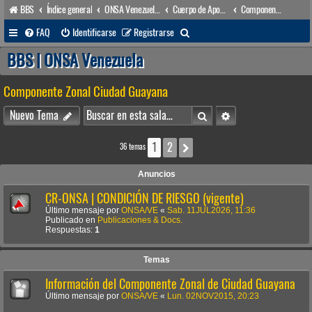
BBS
Índice general
ONSA Venezuela (acceso público)
Cuerpo de Apoyo & Salvamento Marítimo (órgano operacional)
Componente Zonal Ciudad Guayana
B
FAQ
Identificarse
Registrarse
u
BBS | ONSA Venezuela
s
Componente Zonal Ciudad Guayana
c
a
Buscar
Búsqueda avanzada
Nuevo Tema
r
1
2
Siguiente
36 temas
Anuncios
CR-ONSA | CONDICIÓN DE RIESGO (vigente)
Último mensaje por
ONSA/VE
«
Sab. 11JUL2026, 11:36
Publicado en
Publicaciones & Docs.
Respuestas:
1
Temas
Información del Componente Zonal de Ciudad Guayana
Último mensaje por
ONSA/VE
«
Lun. 02NOV2015, 20:23