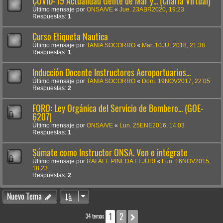
COVID-19 Actualidad Gente de Mar y... (Charla Virtual)
Último mensaje por
ONSA/VE
«
Jue. 23ABR2020, 19:23
Respuestas:
1
Curso Etiqueta Nautica
Último mensaje por
TANIA SOCORRO
«
Mar. 10JUL2018, 21:38
Respuestas:
1
Inducción Docente Instructores Aeroportuarios...
Último mensaje por
TANIA SOCORRO
«
Dom. 19NOV2017, 22:05
Respuestas:
2
FORO: Ley Orgánica del Servicio de Bombero... (GOE-
6207)
Último mensaje por
ONSA/VE
«
Lun. 25ENE2016, 14:03
Respuestas:
1
Súmate como Instructor ONSA. Ven e intégrate
Último mensaje por
RAFAEL PINEDA ELJURI
«
Lun. 16NOV2015,
18:23
Respuestas:
2
Nuevo Tema
1
2
Siguiente
34 temas