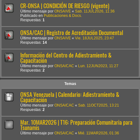
CR-ONSA | CONDICIÓN DE RIESGO (vigente)
Último mensaje por
ONSA/VE
«
Sab. 11JUL2026, 11:36
Publicado en
Publicaciones & Docs.
Respuestas:
1
ONSA/CAC | Registro de Acreditación Documental
Último mensaje por
ONSA/VE
«
Vie. 18JUL2025, 23:47
Respuestas:
14
Información del Centro de Adiestramiento &
Capacitación
Último mensaje por
ONSA/CAC
«
Lun. 12JUN2023, 11:27
Respuestas:
2
Temas
ONSA Venezuela | Calendario: Adiestramiento &
Capacitación
Último mensaje por
ONSA/CAC
«
Sab. 11OCT2025, 13:21
Respuestas:
2
Mar. 10MAR2026 | T16: Preparación Comunitaria para
Tsunamis
Último mensaje por
ONSA/CAC
«
Mié. 11MAR2026, 01:36