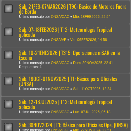
Sáb. 21FEB-07MAR2026 | T90: Básico de Motores Fuera
de Borda
Último mensaje por
ONSA/CAC
«
Mié. 18FEB2026, 22:54
Sáb. 07-18FEB2026 | T12: Meteorología Tropical
aplicada
Último mensaje por
ONSA/VE
«
Vie. 06FEB2026, 14:58
Sáb. 10-21ENE2026 | T315: Operaciones mSAR en la
Escena
Último mensaje por
ONSA/CAC
«
Dom. 30NOV2025, 22:41
Respuestas:
1
Sáb. 18OCT-01NOV2025 | T1: Básico para Oficiales
(ONSA)
Último mensaje por
ONSA/CAC
«
Sab. 11OCT2025, 12:24
Sáb. 12-18JUL2025 | T12: Meteorología Tropical
aplicada
Último mensaje por
ONSA/CAC
«
Lun. 07JUL2025, 05:18
Sáb. 30NOV2024 | T1: Básico para Oficiales Ope. (ONSA)
Último mensaje por
ONSA/CAC
«
Mié. 27NOV2024, 22:51