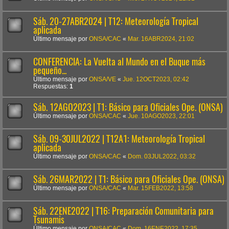
Sáb. 20-27ABR2024 | T12: Meteorología Tropical
aplicada
Último mensaje por
ONSA/CAC
«
Mar. 16ABR2024, 21:02
CONFERENCIA: La Vuelta al Mundo en el Buque más
pequeño...
Último mensaje por
ONSA/VE
«
Jue. 12OCT2023, 02:42
Respuestas:
1
Sáb. 12AGO2023 | T1: Básico para Oficiales Ope. (ONSA)
Último mensaje por
ONSA/CAC
«
Jue. 10AGO2023, 22:01
Sáb. 09-30JUL2022 | T12A1: Meteorología Tropical
aplicada
Último mensaje por
ONSA/CAC
«
Dom. 03JUL2022, 03:32
Sáb. 26MAR2022 | T1: Básico para Oficiales Ope. (ONSA)
Último mensaje por
ONSA/CAC
«
Mar. 15FEB2022, 13:58
Sáb. 22ENE2022 | T16: Preparación Comunitaria para
Tsunamis
Último mensaje por
ONSA/CAC
«
Dom. 16ENE2022, 17:35