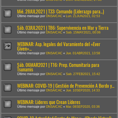
Mié. 28JUL2021 | T33: Comando (Liderazgo para...)
Último mensaje por
ONSA/CAC
«
Lun. 21JUN2021, 02:53
Sáb. 03JUL2021 | T86: Supervivencia en Mar y Tierra
Último mensaje por
ONSA/CAC
«
Sab. 15MAY2021, 00:06
WEBINAR: Asp. legales del Varamiento del «Ever
Given»...
Último mensaje por
ONSA/CAC
«
Jue. 01ABR2021, 13:58
Sáb. 06MAR2021 | T16: Prep. Comunitaria para
Tsunamis
Último mensaje por
ONSA/CAC
«
Sab. 27FEB2021, 15:42
WEBINAR: COVID-19 | Gestión de Prevención A Bordo y...
Último mensaje por
ONSA/CAC
«
Jue. 10SEP2020, 14:33
WEBINAR: Líderes que Crean Líderes
Último mensaje por
ONSA/CAC
«
Mar. 08SEP2020, 03:36