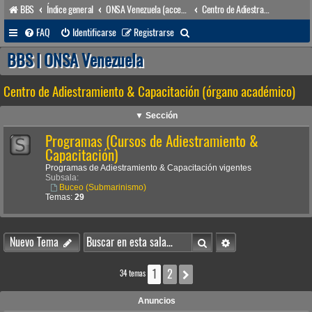
BBS
Índice general
ONSA Venezuela (acceso público)
Centro de Adiestramiento & Capacitación (órgano académico)
B
FAQ
Identificarse
Registrarse
u
BBS | ONSA Venezuela
s
Centro de Adiestramiento & Capacitación (órgano académico)
c
a
▼ Sección
r
Programas (Cursos de Adiestramiento &
Capacitación)
Programas de Adiestramiento & Capacitación vigentes
Subsala:
Buceo (Submarinismo)
Temas:
29
Buscar
Búsqueda avanzada
Nuevo Tema
1
2
Siguiente
34 temas
Anuncios