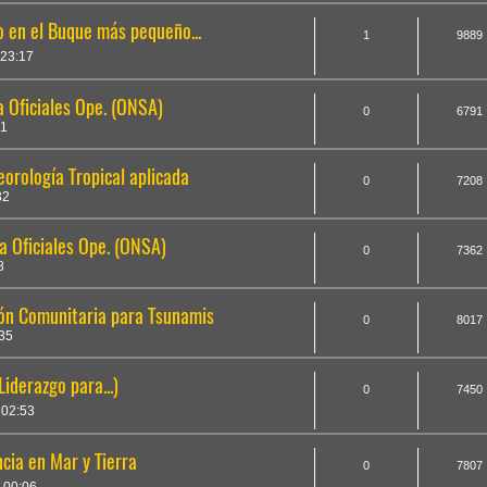
 en el Buque más pequeño...
1
9889
 23:17
 Oficiales Ope. (ONSA)
0
6791
01
orología Tropical aplicada
0
7208
32
a Oficiales Ope. (ONSA)
0
7362
8
ón Comunitaria para Tsunamis
0
8017
35
iderazgo para...)
0
7450
 02:53
cia en Mar y Tierra
0
7807