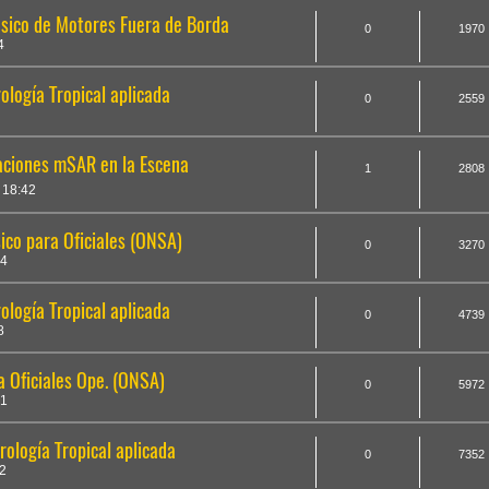
sico de Motores Fuera de Borda
0
1970
4
logía Tropical aplicada
0
2559
aciones mSAR en la Escena
1
2808
 18:42
co para Oficiales (ONSA)
0
3270
24
logía Tropical aplicada
0
4739
8
 Oficiales Ope. (ONSA)
0
5972
51
ología Tropical aplicada
0
7352
2