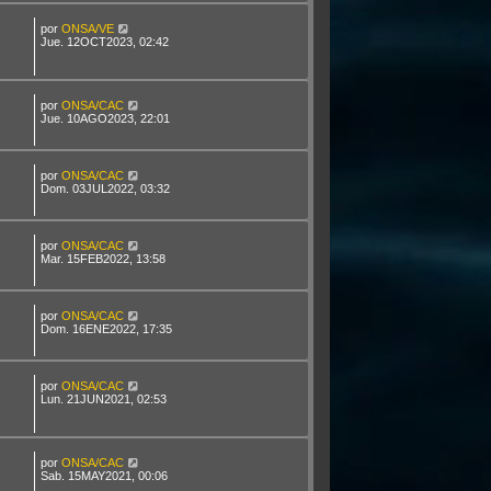
por
ONSA/VE
Jue. 12OCT2023, 02:42
por
ONSA/CAC
Jue. 10AGO2023, 22:01
por
ONSA/CAC
Dom. 03JUL2022, 03:32
por
ONSA/CAC
Mar. 15FEB2022, 13:58
por
ONSA/CAC
Dom. 16ENE2022, 17:35
por
ONSA/CAC
Lun. 21JUN2021, 02:53
por
ONSA/CAC
Sab. 15MAY2021, 00:06