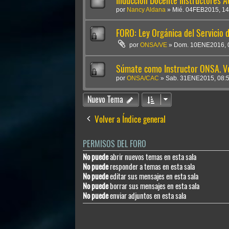
Inducción Docente Instructores Ae
por
Nancy Aldana
»
Mié. 04FEB2015, 14
FORO: Ley Orgánica del Servicio 
por
ONSA/VE
»
Dom. 10ENE2016, 
Súmate como Instructor ONSA. Ve
por
ONSA/CAC
»
Sab. 31ENE2015, 08:
Nuevo Tema
Volver a Índice general
PERMISOS DEL FORO
No puede
abrir nuevos temas en esta sala
No puede
responder a temas en esta sala
No puede
editar sus mensajes en esta sala
No puede
borrar sus mensajes en esta sala
No puede
enviar adjuntos en esta sala