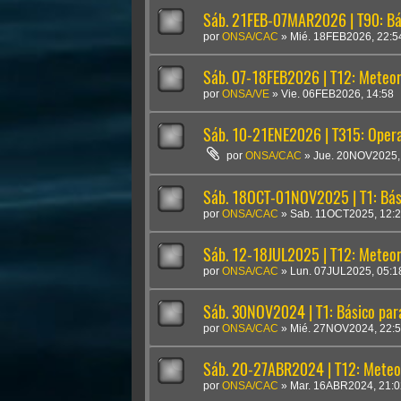
Sáb. 21FEB-07MAR2026 | T90: Bá
por
ONSA/CAC
»
Mié. 18FEB2026, 22:5
Sáb. 07-18FEB2026 | T12: Meteoro
por
ONSA/VE
»
Vie. 06FEB2026, 14:58
Sáb. 10-21ENE2026 | T315: Oper
por
ONSA/CAC
»
Jue. 20NOV2025,
Sáb. 18OCT-01NOV2025 | T1: Bási
por
ONSA/CAC
»
Sab. 11OCT2025, 12:
Sáb. 12-18JUL2025 | T12: Meteoro
por
ONSA/CAC
»
Lun. 07JUL2025, 05:1
Sáb. 30NOV2024 | T1: Básico para
por
ONSA/CAC
»
Mié. 27NOV2024, 22:
Sáb. 20-27ABR2024 | T12: Meteor
por
ONSA/CAC
»
Mar. 16ABR2024, 21:0