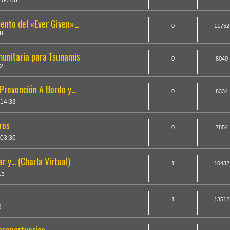
 00:06
nto del «Ever Given»...
0
11752
8
unitaria para Tsunamis
0
8040
2
revención A Bordo y...
0
8334
 14:33
res
0
7854
 03:36
y... (Charla Virtual)
1
10432
15
1
13512
9