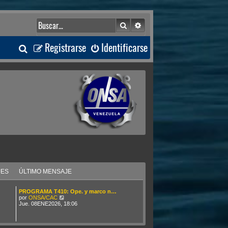
Buscar
Búsqueda avanzada
B
Registrarse
Identificarse
u
s
c
a
r
JES
ÚLTIMO MENSAJE
PROGRAMA T410: Ope. y marco n…
V
por
ONSA/CAC
e
Jue. 08ENE2026, 18:06
r
ú
l
t