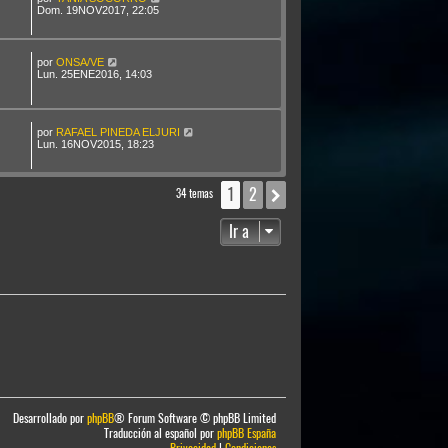
Dom. 19NOV2017, 22:05
por
ONSA/VE
Lun. 25ENE2016, 14:03
por
RAFAEL PINEDA ELJURI
Lun. 16NOV2015, 18:23
1
2
Siguiente
34 temas
Ir a
Desarrollado por
phpBB
® Forum Software © phpBB Limited
Traducción al español por
phpBB España