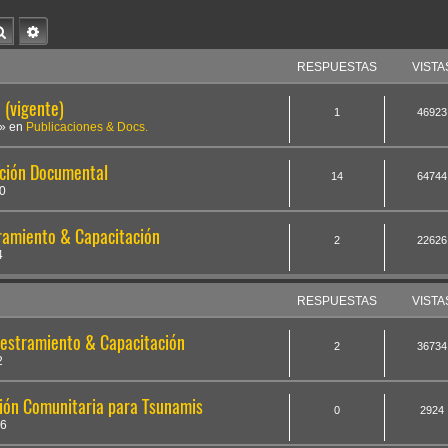
Buscar
Búsqueda avanzada
RESPUESTAS
VISTA
(vigente)
1
46923
» en
Publicaciones & Docs.
ación Documental
14
64744
0
tramiento & Capacitación
2
22626
4
RESPUESTAS
VISTA
iestramiento & Capacitación
2
36734
2
ión Comunitaria para Tsunamis
0
2924
36