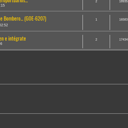
roportuarios...
2
18935
:15
de Bombero... (GOE-6207)
1
16583
02:52
n e intégrate
2
17434
56