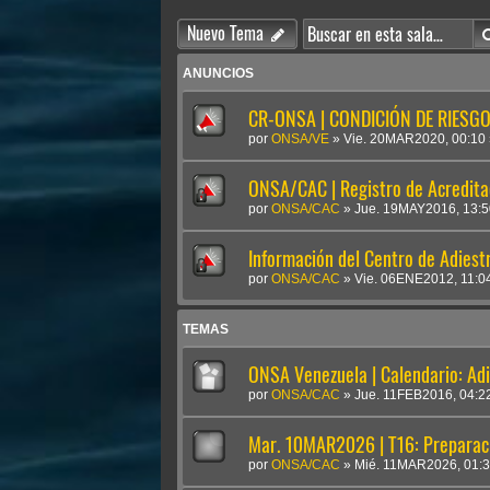
Nuevo Tema
ANUNCIOS
CR-ONSA | CONDICIÓN DE RIESGO 
por
ONSA/VE
»
Vie. 20MAR2020, 00:10
ONSA/CAC | Registro de Acredit
por
ONSA/CAC
»
Jue. 19MAY2016, 13:5
Información del Centro de Adies
por
ONSA/CAC
»
Vie. 06ENE2012, 11:0
TEMAS
ONSA Venezuela | Calendario: Ad
por
ONSA/CAC
»
Jue. 11FEB2016, 04:2
Mar. 10MAR2026 | T16: Preparac
por
ONSA/CAC
»
Mié. 11MAR2026, 01: