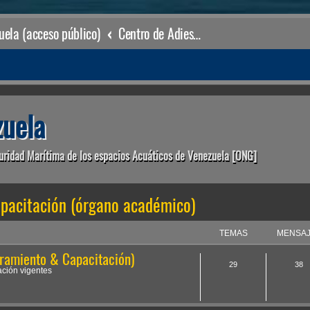
ela (acceso público)
Centro de Adiestramiento & Capacitación (órgano académico)
uela
uridad Marítima de los espacios Acuáticos de Venezuela [ONG]
pacitación (órgano académico)
TEMAS
MENSA
ramiento & Capacitación)
29
38
ción vigentes