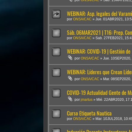
por
ONSA/CAC
»
Sab. 15MAY2021,
WEBINAR: Asp. legales del Varamie
por
ONSA/CAC
»
Jue. 01ABR2021, 13:5
Sáb. 06MAR2021 | T16: Prep. Com
por
ONSA/CAC
»
Sab. 27FEB2021, 15:4
WEBINAR: COVID-19 | Gestión de P
por
ONSA/CAC
»
Jue. 10SEP2020,
WEBINAR: Líderes que Crean Líde
por
ONSA/CAC
»
Mar. 08SEP2020,
COVID-19 Actualidad Gente de Mar 
por
jmartus
»
Mié. 22ABR2020, 17:
Curso Etiqueta Nautica
por
ONSA/CAC
»
Mar. 10JUL2018, 10:4