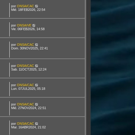
por
ONSA/CAC
Mié. 18FEB2026, 22:54
por
ONSA/VE
Vie. 06FEB2026, 14:58
por
ONSA/CAC
Dom. 30NOV2025, 22:41
por
ONSA/CAC
Sab. 11OCT2025, 12:24
por
ONSA/CAC
Lun. 07JUL2025, 05:18
por
ONSA/CAC
Mié. 27NOV2024, 22:51
por
ONSA/CAC
Mar. 16ABR2024, 21:02