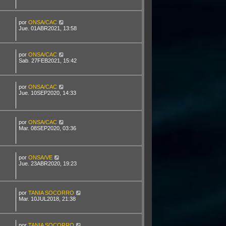
por
ONSA/CAC
Jue. 01ABR2021, 13:58
por
ONSA/CAC
Sab. 27FEB2021, 15:42
por
ONSA/CAC
Jue. 10SEP2020, 14:33
por
ONSA/CAC
Mar. 08SEP2020, 03:36
por
ONSA/VE
Jue. 23ABR2020, 19:23
por
TANIA SOCORRO
Mar. 10JUL2018, 21:38
por
TANIA SOCORRO