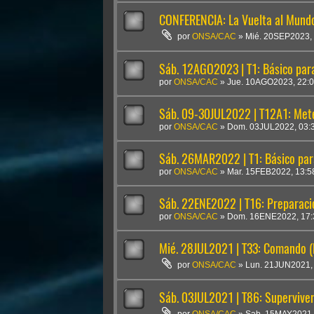
CONFERENCIA: La Vuelta al Mundo
por
ONSA/CAC
»
Mié. 20SEP2023,
Sáb. 12AGO2023 | T1: Básico para
por
ONSA/CAC
»
Jue. 10AGO2023, 22:
Sáb. 09-30JUL2022 | T12A1: Mete
por
ONSA/CAC
»
Dom. 03JUL2022, 03:
Sáb. 26MAR2022 | T1: Básico par
por
ONSA/CAC
»
Mar. 15FEB2022, 13:5
Sáb. 22ENE2022 | T16: Preparaci
por
ONSA/CAC
»
Dom. 16ENE2022, 17:
Mié. 28JUL2021 | T33: Comando (L
por
ONSA/CAC
»
Lun. 21JUN2021,
Sáb. 03JUL2021 | T86: Superviven