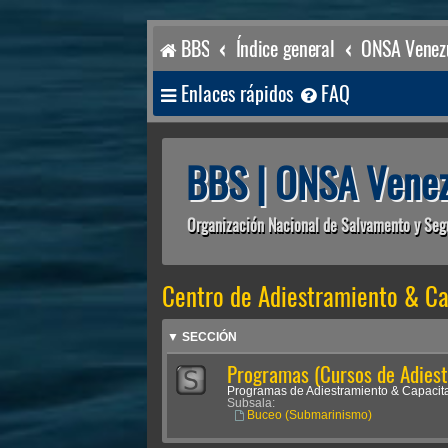
BBS
Índice general
ONSA Venezu
Enlaces rápidos
FAQ
BBS | ONSA Venez
Organización Nacional de Salvamento y Seg
Centro de Adiestramiento & Ca
▼ SECCIÓN
Programas (Cursos de Adiest
Programas de Adiestramiento & Capacita
Subsala:
Buceo (Submarinismo)