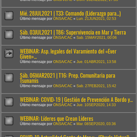
Mié. 28JUL2021 | T33: Comando (Liderazgo para...)
Último mensaje por
ONSA/CAC
«
Lun. 21JUN2021, 02:53
Sáb. 03JUL2021 | T86: Supervivencia en Mar y Tierra
Último mensaje por
ONSA/CAC
«
Sab. 15MAY2021, 00:06
WEBINAR: Asp. legales del Varamiento del «Ever
Given»...
Último mensaje por
ONSA/CAC
«
Jue. 01ABR2021, 13:58
Sáb. 06MAR2021 | T16: Prep. Comunitaria para
Tsunamis
Último mensaje por
ONSA/CAC
«
Sab. 27FEB2021, 15:42
WEBINAR: COVID-19 | Gestión de Prevención A Bordo y...
Último mensaje por
ONSA/CAC
«
Jue. 10SEP2020, 14:33
WEBINAR: Líderes que Crean Líderes
Último mensaje por
ONSA/CAC
«
Mar. 08SEP2020, 03:36