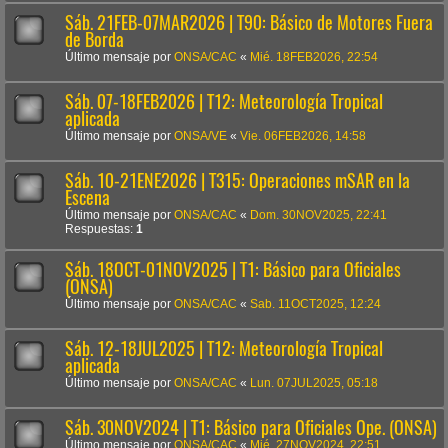
Sáb. 21FEB-07MAR2026 | T90: Básico de Motores Fuera
de Borda
Último mensaje por
ONSA/CAC
«
Mié. 18FEB2026, 22:54
Sáb. 07-18FEB2026 | T12: Meteorología Tropical
aplicada
Último mensaje por
ONSA/VE
«
Vie. 06FEB2026, 14:58
Sáb. 10-21ENE2026 | T315: Operaciones mSAR en la
Escena
Último mensaje por
ONSA/CAC
«
Dom. 30NOV2025, 22:41
Respuestas:
1
Sáb. 18OCT-01NOV2025 | T1: Básico para Oficiales
(ONSA)
Último mensaje por
ONSA/CAC
«
Sab. 11OCT2025, 12:24
Sáb. 12-18JUL2025 | T12: Meteorología Tropical
aplicada
Último mensaje por
ONSA/CAC
«
Lun. 07JUL2025, 05:18
Sáb. 30NOV2024 | T1: Básico para Oficiales Ope. (ONSA)
Último mensaje por
ONSA/CAC
«
Mié. 27NOV2024, 22:51