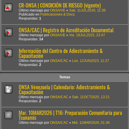
CR-ONSA | CONDICIÓN DE RIESGO (vigente)
Último mensaje por
ONSA/VE
«
Sab. 11JUL2026, 11:36
Publicado en
Publicaciones & Docs.
Respuestas:
1
ONSA/CAC | Registro de Acreditación Documental
Último mensaje por
ONSA/VE
«
Vie. 18JUL2025, 23:47
Respuestas:
14
Información del Centro de Adiestramiento &
Capacitación
Último mensaje por
ONSA/CAC
«
Lun. 12JUN2023, 11:27
Respuestas:
2
Temas
ONSA Venezuela | Calendario: Adiestramiento &
Capacitación
Último mensaje por
ONSA/CAC
«
Sab. 11OCT2025, 13:21
Respuestas:
2
Mar. 10MAR2026 | T16: Preparación Comunitaria para
Tsunamis
Último mensaje por
ONSA/CAC
«
Mié. 11MAR2026, 01:36