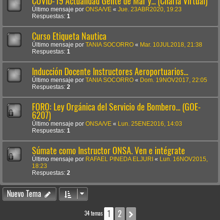
COVID-19 Actualidad Gente de Mar y... (Charla Virtual)
Último mensaje por
ONSA/VE
«
Jue. 23ABR2020, 19:23
Respuestas:
1
Curso Etiqueta Nautica
Último mensaje por
TANIA SOCORRO
«
Mar. 10JUL2018, 21:38
Respuestas:
1
Inducción Docente Instructores Aeroportuarios...
Último mensaje por
TANIA SOCORRO
«
Dom. 19NOV2017, 22:05
Respuestas:
2
FORO: Ley Orgánica del Servicio de Bombero... (GOE-
6207)
Último mensaje por
ONSA/VE
«
Lun. 25ENE2016, 14:03
Respuestas:
1
Súmate como Instructor ONSA. Ven e intégrate
Último mensaje por
RAFAEL PINEDA ELJURI
«
Lun. 16NOV2015,
18:23
Respuestas:
2
Nuevo Tema
1
2
Siguiente
34 temas