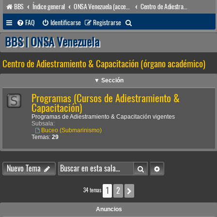
BBS
Índice general
ONSA Venezuela (acceso público)
Centro de Adiestramiento & Capacitación (órgano académico)
B
FAQ
Identificarse
Registrarse
u
BBS | ONSA Venezuela
s
Centro de Adiestramiento & Capacitación (órgano académico)
c
a
▼ Sección
r
Programas (Cursos de Adiestramiento &
Capacitación)
Programas de Adiestramiento & Capacitación vigentes
Subsala:
Buceo (Submarinismo)
Temas:
29
Buscar
Búsqueda avanzada
Nuevo Tema
1
2
Siguiente
34 temas
Anuncios