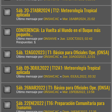
Sáb. 20-27ABR2024 | T12: Meteorología Tropical
aplicada
Último mensaje por
ONSA/CAC
«
Mar. 16ABR2024, 21:02
CONFERENCIA: La Vuelta al Mundo en el Buque más
pequeño...
Último mensaje por
ONSA/VE
«
Jue. 12OCT2023, 02:42
Respuestas:
1
Sáb. 12AGO2023 | T1: Básico para Oficiales Ope. (ONSA)
Último mensaje por
ONSA/CAC
«
Jue. 10AGO2023, 22:01
Sáb. 09-30JUL2022 | T12A1: Meteorología Tropical
aplicada
Último mensaje por
ONSA/CAC
«
Dom. 03JUL2022, 03:32
Sáb. 26MAR2022 | T1: Básico para Oficiales Ope. (ONSA)
Último mensaje por
ONSA/CAC
«
Mar. 15FEB2022, 13:58
Sáb. 22ENE2022 | T16: Preparación Comunitaria para
Tsunamis
Último mensaje por
ONSA/CAC
«
Dom. 16ENE2022, 17:35