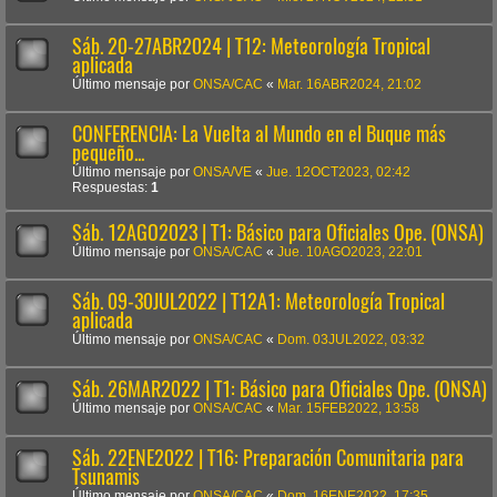
Sáb. 20-27ABR2024 | T12: Meteorología Tropical
aplicada
Último mensaje por
ONSA/CAC
«
Mar. 16ABR2024, 21:02
CONFERENCIA: La Vuelta al Mundo en el Buque más
pequeño...
Último mensaje por
ONSA/VE
«
Jue. 12OCT2023, 02:42
Respuestas:
1
Sáb. 12AGO2023 | T1: Básico para Oficiales Ope. (ONSA)
Último mensaje por
ONSA/CAC
«
Jue. 10AGO2023, 22:01
Sáb. 09-30JUL2022 | T12A1: Meteorología Tropical
aplicada
Último mensaje por
ONSA/CAC
«
Dom. 03JUL2022, 03:32
Sáb. 26MAR2022 | T1: Básico para Oficiales Ope. (ONSA)
Último mensaje por
ONSA/CAC
«
Mar. 15FEB2022, 13:58
Sáb. 22ENE2022 | T16: Preparación Comunitaria para
Tsunamis
Último mensaje por
ONSA/CAC
«
Dom. 16ENE2022, 17:35