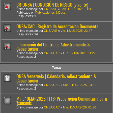
CR-ONSA | CONDICIÓN DE RIESGO (vigente)
Último mensaje por
ONSA/VE
«
Sab. 11JUL2026, 11:36
Publicado en
Publicaciones & Docs.
Respuestas:
1
ONSA/CAC | Registro de Acreditación Documental
Último mensaje por
ONSA/VE
«
Vie. 18JUL2025, 23:47
Respuestas:
14
Información del Centro de Adiestramiento &
Capacitación
Último mensaje por
ONSA/CAC
«
Lun. 12JUN2023, 11:27
Respuestas:
2
Temas
ONSA Venezuela | Calendario: Adiestramiento &
Capacitación
Último mensaje por
ONSA/CAC
«
Sab. 11OCT2025, 13:21
Respuestas:
2
Mar. 10MAR2026 | T16: Preparación Comunitaria para
Tsunamis
Último mensaje por
ONSA/CAC
«
Mié. 11MAR2026, 01:36