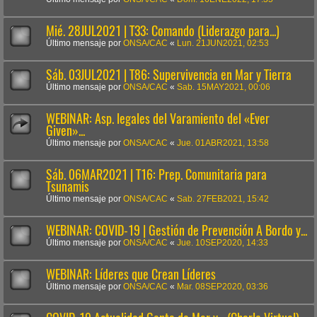
Mié. 28JUL2021 | T33: Comando (Liderazgo para...)
Último mensaje por
ONSA/CAC
«
Lun. 21JUN2021, 02:53
Sáb. 03JUL2021 | T86: Supervivencia en Mar y Tierra
Último mensaje por
ONSA/CAC
«
Sab. 15MAY2021, 00:06
WEBINAR: Asp. legales del Varamiento del «Ever
Given»...
Último mensaje por
ONSA/CAC
«
Jue. 01ABR2021, 13:58
Sáb. 06MAR2021 | T16: Prep. Comunitaria para
Tsunamis
Último mensaje por
ONSA/CAC
«
Sab. 27FEB2021, 15:42
WEBINAR: COVID-19 | Gestión de Prevención A Bordo y...
Último mensaje por
ONSA/CAC
«
Jue. 10SEP2020, 14:33
WEBINAR: Líderes que Crean Líderes
Último mensaje por
ONSA/CAC
«
Mar. 08SEP2020, 03:36