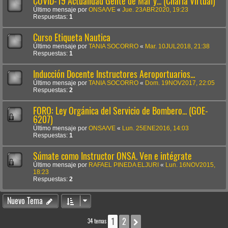
COVID-19 Actualidad Gente de Mar y... (Charla Virtual)
Último mensaje por
ONSA/VE
«
Jue. 23ABR2020, 19:23
Respuestas:
1
Curso Etiqueta Nautica
Último mensaje por
TANIA SOCORRO
«
Mar. 10JUL2018, 21:38
Respuestas:
1
Inducción Docente Instructores Aeroportuarios...
Último mensaje por
TANIA SOCORRO
«
Dom. 19NOV2017, 22:05
Respuestas:
2
FORO: Ley Orgánica del Servicio de Bombero... (GOE-
6207)
Último mensaje por
ONSA/VE
«
Lun. 25ENE2016, 14:03
Respuestas:
1
Súmate como Instructor ONSA. Ven e intégrate
Último mensaje por
RAFAEL PINEDA ELJURI
«
Lun. 16NOV2015,
18:23
Respuestas:
2
Nuevo Tema
1
2
Siguiente
34 temas