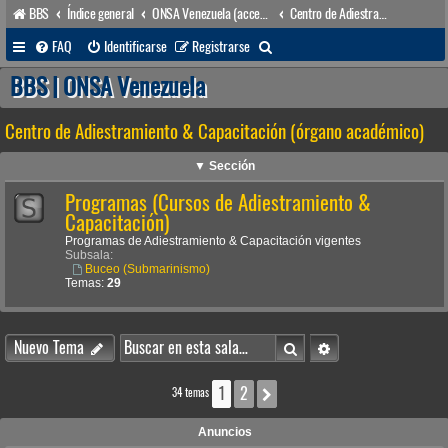
BBS
Índice general
ONSA Venezuela (acceso público)
Centro de Adiestramiento & Capacitación (órgano académico)
B
FAQ
Identificarse
Registrarse
u
BBS | ONSA Venezuela
s
Centro de Adiestramiento & Capacitación (órgano académico)
c
a
▼ Sección
r
Programas (Cursos de Adiestramiento &
Capacitación)
Programas de Adiestramiento & Capacitación vigentes
Subsala:
Buceo (Submarinismo)
Temas:
29
Buscar
Búsqueda avanzada
Nuevo Tema
1
2
Siguiente
34 temas
Anuncios