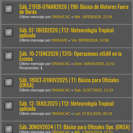
Sáb. 21FEB-07MAR2026 | T90: Básico de Motores Fuera
de Borda
Último mensaje por
ONSA/CAC
«
Mié. 18FEB2026, 22:54
Sáb. 07-18FEB2026 | T12: Meteorología Tropical
aplicada
Último mensaje por
ONSA/VE
«
Vie. 06FEB2026, 14:58
Sáb. 10-21ENE2026 | T315: Operaciones mSAR en la
Escena
Último mensaje por
ONSA/CAC
«
Dom. 30NOV2025, 22:41
Respuestas:
1
Sáb. 18OCT-01NOV2025 | T1: Básico para Oficiales
(ONSA)
Último mensaje por
ONSA/CAC
«
Sab. 11OCT2025, 12:24
Sáb. 12-18JUL2025 | T12: Meteorología Tropical
aplicada
Último mensaje por
ONSA/CAC
«
Lun. 07JUL2025, 05:18
Sáb. 30NOV2024 | T1: Básico para Oficiales Ope. (ONSA)
Último mensaje por
ONSA/CAC
«
Mié. 27NOV2024, 22:51