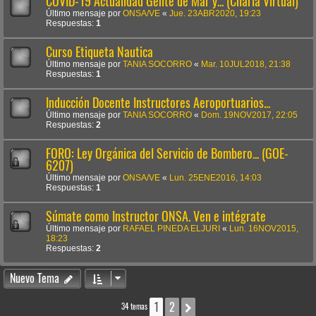
COVID-19 Actualidad Gente de Mar y... (Charla Virtual)
Último mensaje por
ONSA/VE
«
Jue. 23ABR2020, 19:23
Respuestas:
1
Curso Etiqueta Nautica
Último mensaje por
TANIA SOCORRO
«
Mar. 10JUL2018, 21:38
Respuestas:
1
Inducción Docente Instructores Aeroportuarios...
Último mensaje por
TANIA SOCORRO
«
Dom. 19NOV2017, 22:05
Respuestas:
2
FORO: Ley Orgánica del Servicio de Bombero... (GOE-
6207)
Último mensaje por
ONSA/VE
«
Lun. 25ENE2016, 14:03
Respuestas:
1
Súmate como Instructor ONSA. Ven e intégrate
Último mensaje por
RAFAEL PINEDA ELJURI
«
Lun. 16NOV2015,
18:23
Respuestas:
2
Nuevo Tema
1
2
Siguiente
34 temas