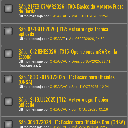
Sáb. 21FEB-07MAR2026 | T90: Básico de Motores Fuera
de Borda
Último mensaje por
ONSA/CAC
«
Mié. 18FEB2026, 22:54
Sáb. 07-18FEB2026 | T12: Meteorología Tropical
aplicada
Último mensaje por
ONSA/VE
«
Vie. 06FEB2026, 14:58
Sáb. 10-21ENE2026 | T315: Operaciones mSAR en la
Escena
Último mensaje por
ONSA/CAC
«
Dom. 30NOV2025, 22:41
Respuestas:
1
Sáb. 18OCT-01NOV2025 | T1: Básico para Oficiales
(ONSA)
Último mensaje por
ONSA/CAC
«
Sab. 11OCT2025, 12:24
Sáb. 12-18JUL2025 | T12: Meteorología Tropical
aplicada
Último mensaje por
ONSA/CAC
«
Lun. 07JUL2025, 05:18
Sáb. 30NOV2024 | T1: Básico para Oficiales Ope. (ONSA)
Último mensaje por
ONSA/CAC
«
Mié. 27NOV2024, 22:51