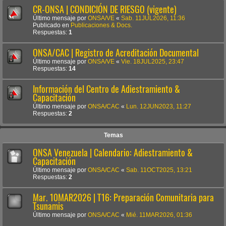
CR-ONSA | CONDICIÓN DE RIESGO (vigente)
Último mensaje por
ONSA/VE
«
Sab. 11JUL2026, 11:36
Publicado en
Publicaciones & Docs.
Respuestas:
1
ONSA/CAC | Registro de Acreditación Documental
Último mensaje por
ONSA/VE
«
Vie. 18JUL2025, 23:47
Respuestas:
14
Información del Centro de Adiestramiento &
Capacitación
Último mensaje por
ONSA/CAC
«
Lun. 12JUN2023, 11:27
Respuestas:
2
Temas
ONSA Venezuela | Calendario: Adiestramiento &
Capacitación
Último mensaje por
ONSA/CAC
«
Sab. 11OCT2025, 13:21
Respuestas:
2
Mar. 10MAR2026 | T16: Preparación Comunitaria para
Tsunamis
Último mensaje por
ONSA/CAC
«
Mié. 11MAR2026, 01:36