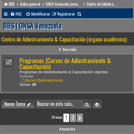
BBS
Índice general
ONSA Venezuela (acceso público)
Centro de Adiestramiento & Capacitación (órgano académico)
B
FAQ
Identificarse
Registrarse
u
BBS | ONSA Venezuela
s
Centro de Adiestramiento & Capacitación (órgano académico)
c
a
▼ Sección
r
Programas (Cursos de Adiestramiento &
Capacitación)
Programas de Adiestramiento & Capacitación vigentes
Subsala:
Buceo (Submarinismo)
Temas:
29
Buscar
Búsqueda avanzada
Nuevo Tema
1
2
Siguiente
34 temas
Anuncios