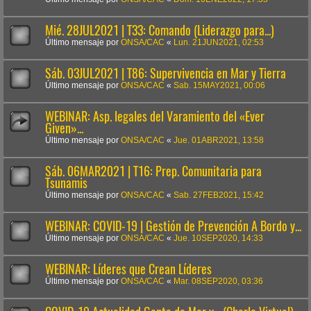
Mié. 28JUL2021 | T33: Comando (Liderazgo para...)
Último mensaje por
ONSA/CAC
«
Lun. 21JUN2021, 02:53
Sáb. 03JUL2021 | T86: Supervivencia en Mar y Tierra
Último mensaje por
ONSA/CAC
«
Sab. 15MAY2021, 00:06
WEBINAR: Asp. legales del Varamiento del «Ever
Given»...
Último mensaje por
ONSA/CAC
«
Jue. 01ABR2021, 13:58
Sáb. 06MAR2021 | T16: Prep. Comunitaria para
Tsunamis
Último mensaje por
ONSA/CAC
«
Sab. 27FEB2021, 15:42
WEBINAR: COVID-19 | Gestión de Prevención A Bordo y...
Último mensaje por
ONSA/CAC
«
Jue. 10SEP2020, 14:33
WEBINAR: Líderes que Crean Líderes
Último mensaje por
ONSA/CAC
«
Mar. 08SEP2020, 03:36