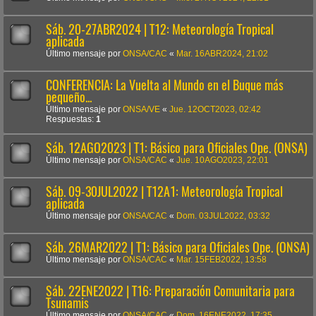
Sáb. 20-27ABR2024 | T12: Meteorología Tropical
aplicada
Último mensaje por
ONSA/CAC
«
Mar. 16ABR2024, 21:02
CONFERENCIA: La Vuelta al Mundo en el Buque más
pequeño...
Último mensaje por
ONSA/VE
«
Jue. 12OCT2023, 02:42
Respuestas:
1
Sáb. 12AGO2023 | T1: Básico para Oficiales Ope. (ONSA)
Último mensaje por
ONSA/CAC
«
Jue. 10AGO2023, 22:01
Sáb. 09-30JUL2022 | T12A1: Meteorología Tropical
aplicada
Último mensaje por
ONSA/CAC
«
Dom. 03JUL2022, 03:32
Sáb. 26MAR2022 | T1: Básico para Oficiales Ope. (ONSA)
Último mensaje por
ONSA/CAC
«
Mar. 15FEB2022, 13:58
Sáb. 22ENE2022 | T16: Preparación Comunitaria para
Tsunamis
Último mensaje por
ONSA/CAC
«
Dom. 16ENE2022, 17:35