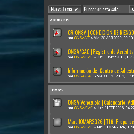
Nuevo Tema
ANUNCIOS
CR-ONSA | CONDICIÓN DE RIESGO 
por
ONSA/VE
»
Vie. 20MAR2020, 00:10
ONSA/CAC | Registro de Acredit
por
ONSA/CAC
»
Jue. 19MAY2016, 13:5
Información del Centro de Adies
por
ONSA/CAC
»
Vie. 06ENE2012, 11:0
TEMAS
ONSA Venezuela | Calendario: Ad
por
ONSA/CAC
»
Jue. 11FEB2016, 04:2
Mar. 10MAR2026 | T16: Preparac
por
ONSA/CAC
»
Mié. 11MAR2026, 01: