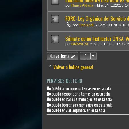
Inducción Docente Instructores Ae
por
Nancy Aldana
»
Mié. 04FEB2015, 14
FORO: Ley Orgánica del Servicio 
por
ONSA/VE
»
Dom. 10ENE2016, 
Súmate como Instructor ONSA. Ve
por
ONSA/CAC
»
Sab. 31ENE2015, 08:
Nuevo Tema
Volver a Índice general
PERMISOS DEL FORO
No puede
abrir nuevos temas en esta sala
No puede
responder a temas en esta sala
No puede
editar sus mensajes en esta sala
No puede
borrar sus mensajes en esta sala
No puede
enviar adjuntos en esta sala