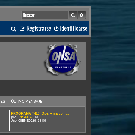
Buscar
Búsqueda avanzada
B
Registrarse
Identificarse
u
s
c
a
r
JES
ÚLTIMO MENSAJE
PROGRAMA T410: Ope. y marco n…
V
por
ONSA/CAC
e
Jue. 08ENE2026, 18:06
r
ú
l
t