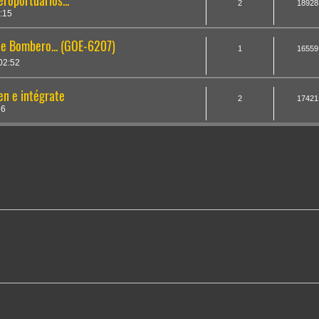
roportuarios...
2
18928
:15
de Bombero... (GOE-6207)
1
16559
02:52
n e intégrate
2
17421
56