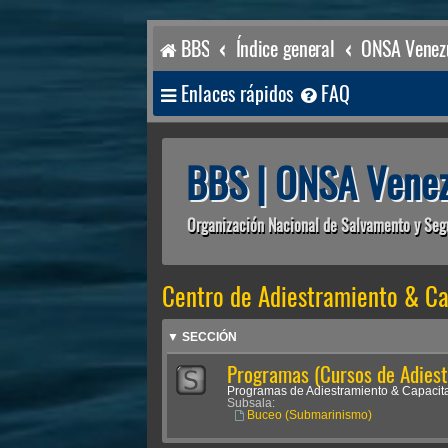
BBS
Índice general
ONSA Venezu
Enlaces rápidos
FAQ
BBS | ONSA Venez
Organización Nacional de Salvamento y Seg
Centro de Adiestramiento & Ca
▼ SECCIÓN
Programas (Cursos de Adiest
Programas de Adiestramiento & Capacita
Subsala:
Buceo (Submarinismo)