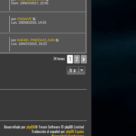
Dom. 19NOV2017, 22:05
por
ONSA/VE
Lun. 25ENE2016, 14:03
por
RAFAEL PINEDA ELJURI
Lun. 16NOV2015, 18:23
1
2
Siguiente
34 temas
Ir a
Desarrollado por
phpBB
® Forum Software © phpBB Limited
Traducción al español por
phpBB España