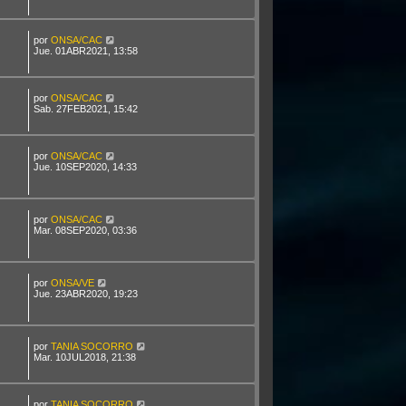
por
ONSA/CAC
Jue. 01ABR2021, 13:58
por
ONSA/CAC
Sab. 27FEB2021, 15:42
por
ONSA/CAC
Jue. 10SEP2020, 14:33
por
ONSA/CAC
Mar. 08SEP2020, 03:36
por
ONSA/VE
Jue. 23ABR2020, 19:23
por
TANIA SOCORRO
Mar. 10JUL2018, 21:38
por
TANIA SOCORRO