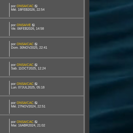
por
ONSA/CAC
Mié. 18FEB2026, 22:54
por
ONSA/VE
Vie. 06FEB2026, 14:58
por
ONSA/CAC
Dom. 30NOV2025, 22:41
por
ONSA/CAC
Sab. 11OCT2025, 12:24
por
ONSA/CAC
Lun. 07JUL2025, 05:18
por
ONSA/CAC
Mié. 27NOV2024, 22:51
por
ONSA/CAC
Mar. 16ABR2024, 21:02