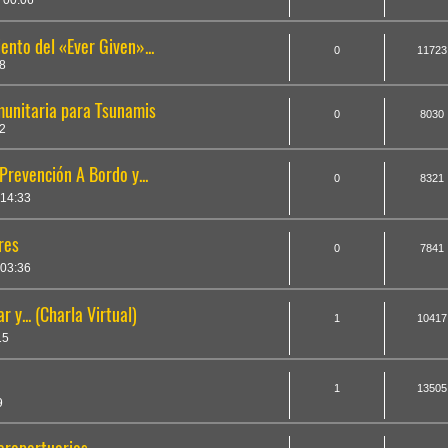
 00:06
nto del «Ever Given»...
0
11723
8
unitaria para Tsunamis
0
8030
2
revención A Bordo y...
0
8321
 14:33
res
0
7841
 03:36
y... (Charla Virtual)
1
10417
15
1
13505
9