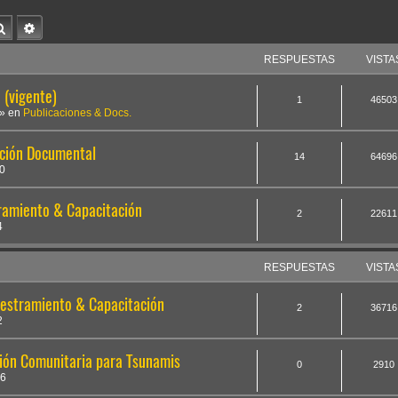
Buscar
Búsqueda avanzada
RESPUESTAS
VISTA
(vigente)
1
46503
» en
Publicaciones & Docs.
ación Documental
14
64696
0
tramiento & Capacitación
2
22611
4
RESPUESTAS
VISTA
iestramiento & Capacitación
2
36716
2
ión Comunitaria para Tsunamis
0
2910
36