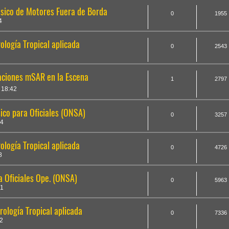
sico de Motores Fuera de Borda
0
1955
4
logía Tropical aplicada
0
2543
aciones mSAR en la Escena
1
2797
 18:42
co para Oficiales (ONSA)
0
3257
24
logía Tropical aplicada
0
4726
8
 Oficiales Ope. (ONSA)
0
5963
51
ología Tropical aplicada
0
7336
2