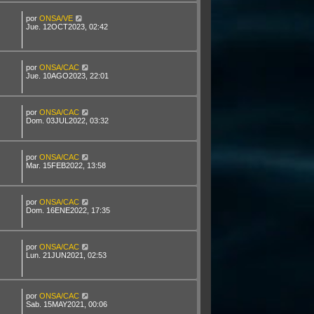
por
ONSA/VE
Jue. 12OCT2023, 02:42
por
ONSA/CAC
Jue. 10AGO2023, 22:01
por
ONSA/CAC
Dom. 03JUL2022, 03:32
por
ONSA/CAC
Mar. 15FEB2022, 13:58
por
ONSA/CAC
Dom. 16ENE2022, 17:35
por
ONSA/CAC
Lun. 21JUN2021, 02:53
por
ONSA/CAC
Sab. 15MAY2021, 00:06