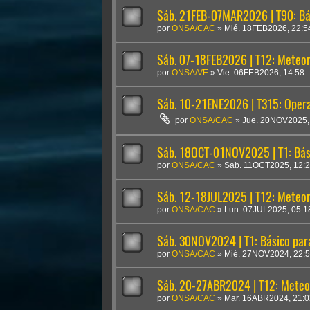
Sáb. 21FEB-07MAR2026 | T90: Bá
por
ONSA/CAC
»
Mié. 18FEB2026, 22:5
Sáb. 07-18FEB2026 | T12: Meteoro
por
ONSA/VE
»
Vie. 06FEB2026, 14:58
Sáb. 10-21ENE2026 | T315: Oper
por
ONSA/CAC
»
Jue. 20NOV2025,
Sáb. 18OCT-01NOV2025 | T1: Bási
por
ONSA/CAC
»
Sab. 11OCT2025, 12:
Sáb. 12-18JUL2025 | T12: Meteoro
por
ONSA/CAC
»
Lun. 07JUL2025, 05:1
Sáb. 30NOV2024 | T1: Básico para
por
ONSA/CAC
»
Mié. 27NOV2024, 22:
Sáb. 20-27ABR2024 | T12: Meteor
por
ONSA/CAC
»
Mar. 16ABR2024, 21:0