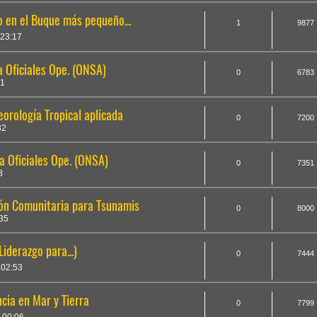
 en el Buque más pequeño...
1
9877
 23:17
 Oficiales Ope. (ONSA)
0
6783
01
orología Tropical aplicada
0
7200
32
a Oficiales Ope. (ONSA)
0
7351
8
ón Comunitaria para Tsunamis
0
8000
35
iderazgo para...)
0
7444
 02:53
cia en Mar y Tierra
0
7799