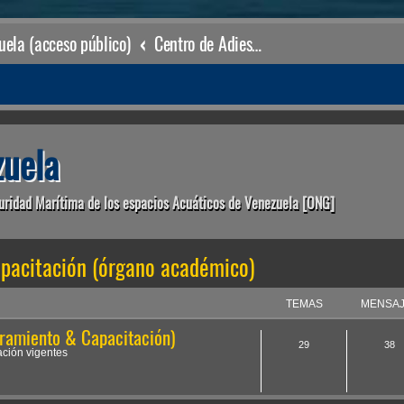
ela (acceso público)
Centro de Adiestramiento & Capacitación (órgano académico)
uela
uridad Marítima de los espacios Acuáticos de Venezuela [ONG]
pacitación (órgano académico)
TEMAS
MENSA
ramiento & Capacitación)
29
38
ción vigentes