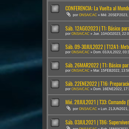
CONFERENCIA: La Vuelta al Mundo
por
ONSA/CAC
»
Mié. 20SEP2023,
Sáb. 12AGO2023 | T1: Básico para
por
ONSA/CAC
»
Jue. 10AGO2023, 22:
Sáb. 09-30JUL2022 | T12A1: Mete
por
ONSA/CAC
»
Dom. 03JUL2022, 03:
Sáb. 26MAR2022 | T1: Básico par
por
ONSA/CAC
»
Mar. 15FEB2022, 13:5
Sáb. 22ENE2022 | T16: Preparaci
por
ONSA/CAC
»
Dom. 16ENE2022, 17:
Mié. 28JUL2021 | T33: Comando (L
por
ONSA/CAC
»
Lun. 21JUN2021,
Sáb. 03JUL2021 | T86: Superviven