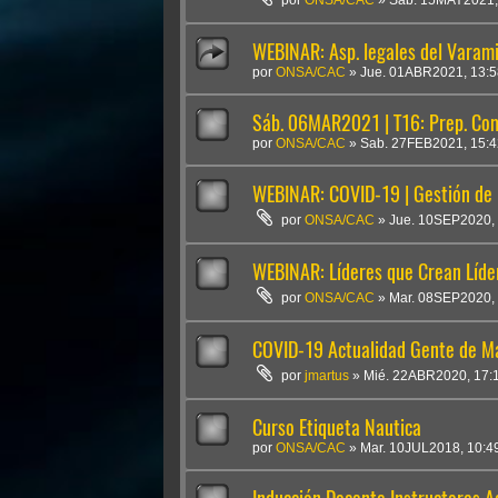
por
ONSA/CAC
»
Sab. 15MAY2021,
WEBINAR: Asp. legales del Varamie
por
ONSA/CAC
»
Jue. 01ABR2021, 13:5
Sáb. 06MAR2021 | T16: Prep. Com
por
ONSA/CAC
»
Sab. 27FEB2021, 15:4
WEBINAR: COVID-19 | Gestión de P
por
ONSA/CAC
»
Jue. 10SEP2020,
WEBINAR: Líderes que Crean Líde
por
ONSA/CAC
»
Mar. 08SEP2020,
COVID-19 Actualidad Gente de Mar 
por
jmartus
»
Mié. 22ABR2020, 17:
Curso Etiqueta Nautica
por
ONSA/CAC
»
Mar. 10JUL2018, 10:4