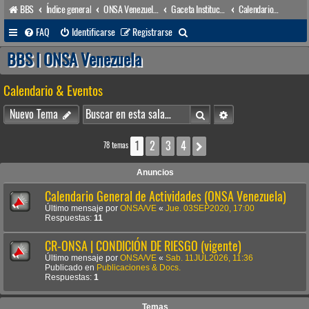
BBS
Índice general
ONSA Venezuela (acceso público)
Gaceta Institucional
Calendario & Eventos
B
FAQ
Identificarse
Registrarse
u
BBS | ONSA Venezuela
s
Calendario & Eventos
c
a
Buscar
Búsqueda avanzada
Nuevo Tema
r
1
2
3
4
Siguiente
78 temas
Anuncios
Calendario General de Actividades (ONSA Venezuela)
Último mensaje por
ONSA/VE
«
Jue. 03SEP2020, 17:00
Respuestas:
11
CR-ONSA | CONDICIÓN DE RIESGO (vigente)
Último mensaje por
ONSA/VE
«
Sab. 11JUL2026, 11:36
Publicado en
Publicaciones & Docs.
Respuestas:
1
Temas