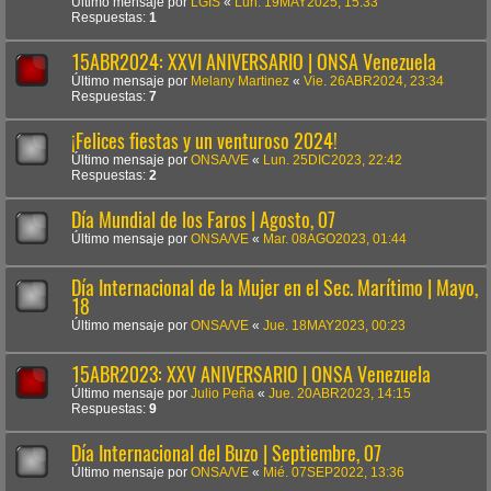
Último mensaje por
LGIS
«
Lun. 19MAY2025, 15:33
Respuestas:
1
15ABR2024: XXVI ANIVERSARIO | ONSA Venezuela
Último mensaje por
Melany Martinez
«
Vie. 26ABR2024, 23:34
Respuestas:
7
¡Felices fiestas y un venturoso 2024!
Último mensaje por
ONSA/VE
«
Lun. 25DIC2023, 22:42
Respuestas:
2
Día Mundial de los Faros | Agosto, 07
Último mensaje por
ONSA/VE
«
Mar. 08AGO2023, 01:44
Día Internacional de la Mujer en el Sec. Marítimo | Mayo,
18
Último mensaje por
ONSA/VE
«
Jue. 18MAY2023, 00:23
15ABR2023: XXV ANIVERSARIO | ONSA Venezuela
Último mensaje por
Julio Peña
«
Jue. 20ABR2023, 14:15
Respuestas:
9
Día Internacional del Buzo | Septiembre, 07
Último mensaje por
ONSA/VE
«
Mié. 07SEP2022, 13:36