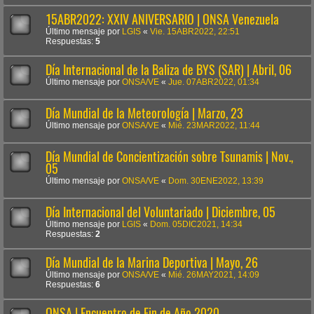
15ABR2022: XXIV ANIVERSARIO | ONSA Venezuela
Último mensaje por
LGIS
«
Vie. 15ABR2022, 22:51
Respuestas:
5
Día Internacional de la Baliza de BYS (SAR) | Abril, 06
Último mensaje por
ONSA/VE
«
Jue. 07ABR2022, 01:34
Día Mundial de la Meteorología | Marzo, 23
Último mensaje por
ONSA/VE
«
Mié. 23MAR2022, 11:44
Día Mundial de Concientización sobre Tsunamis | Nov.,
05
Último mensaje por
ONSA/VE
«
Dom. 30ENE2022, 13:39
Día Internacional del Voluntariado | Diciembre, 05
Último mensaje por
LGIS
«
Dom. 05DIC2021, 14:34
Respuestas:
2
Día Mundial de la Marina Deportiva | Mayo, 26
Último mensaje por
ONSA/VE
«
Mié. 26MAY2021, 14:09
Respuestas:
6
ONSA | Encuentro de Fin de Año 2020