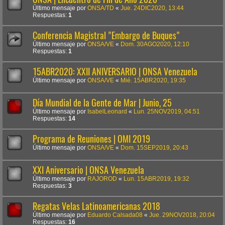
Último mensaje por
ONSA/TD
«
Jue. 24DIC2020, 13:44
Respuestas:
1
Conferencia Magistral "Embargo de Buques"
Último mensaje por
ONSA/VE
«
Dom. 30AGO2020, 12:10
Respuestas:
1
15ABR2020: XXII ANIVERSARIO | ONSA Venezuela
Último mensaje por
ONSA/VE
«
Mié. 15ABR2020, 19:35
Día Mundial de la Gente de Mar | Junio, 25
Último mensaje por
IsabelLeonard
«
Lun. 25NOV2019, 04:51
Respuestas:
14
Programa de Reuniones | OMI 2019
Último mensaje por
ONSA/VE
«
Dom. 15SEP2019, 20:43
XXI Aniversario | ONSA Venezuela
Último mensaje por
RAJOROD
«
Lun. 15ABR2019, 19:32
Respuestas:
3
Regatas Velas Latinoamericanas 2018
Último mensaje por
Eduardo Calsada08
«
Jue. 29NOV2018, 20:04
Respuestas:
16