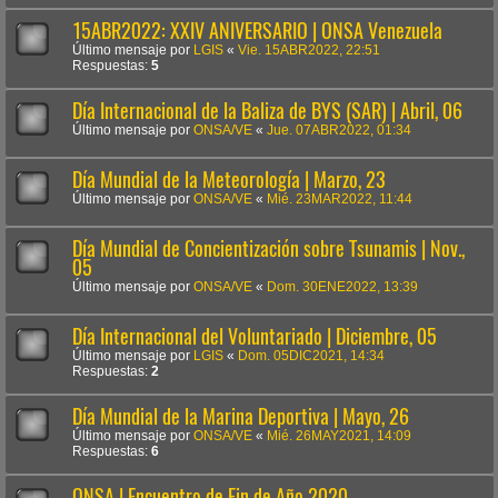
15ABR2022: XXIV ANIVERSARIO | ONSA Venezuela
Último mensaje por
LGIS
«
Vie. 15ABR2022, 22:51
Respuestas:
5
Día Internacional de la Baliza de BYS (SAR) | Abril, 06
Último mensaje por
ONSA/VE
«
Jue. 07ABR2022, 01:34
Día Mundial de la Meteorología | Marzo, 23
Último mensaje por
ONSA/VE
«
Mié. 23MAR2022, 11:44
Día Mundial de Concientización sobre Tsunamis | Nov.,
05
Último mensaje por
ONSA/VE
«
Dom. 30ENE2022, 13:39
Día Internacional del Voluntariado | Diciembre, 05
Último mensaje por
LGIS
«
Dom. 05DIC2021, 14:34
Respuestas:
2
Día Mundial de la Marina Deportiva | Mayo, 26
Último mensaje por
ONSA/VE
«
Mié. 26MAY2021, 14:09
Respuestas:
6
ONSA | Encuentro de Fin de Año 2020