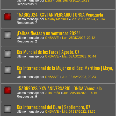
Último mensaje por
LGIS
«
Lun. 19MAY2025, 15:33
Respuestas:
1
15ABR2024: XXVI ANIVERSARIO | ONSA Venezuela
Último mensaje por
Melany Martinez
«
Vie. 26ABR2024, 23:34
Respuestas:
7
¡Felices fiestas y un venturoso 2024!
Último mensaje por
ONSA/VE
«
Lun. 25DIC2023, 22:42
Respuestas:
2
Día Mundial de los Faros | Agosto, 07
Último mensaje por
ONSA/VE
«
Mar. 08AGO2023, 01:44
Día Internacional de la Mujer en el Sec. Marítimo | Mayo,
18
Último mensaje por
ONSA/VE
«
Jue. 18MAY2023, 00:23
15ABR2023: XXV ANIVERSARIO | ONSA Venezuela
Último mensaje por
Julio Peña
«
Jue. 20ABR2023, 14:15
Respuestas:
9
Día Internacional del Buzo | Septiembre, 07
Último mensaje por
ONSA/VE
«
Mié. 07SEP2022, 13:36