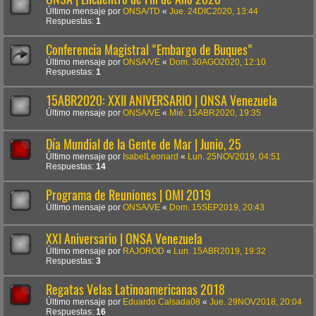
Último mensaje por
ONSA/TD
«
Jue. 24DIC2020, 13:44
Respuestas:
1
Conferencia Magistral "Embargo de Buques"
Último mensaje por
ONSA/VE
«
Dom. 30AGO2020, 12:10
Respuestas:
1
15ABR2020: XXII ANIVERSARIO | ONSA Venezuela
Último mensaje por
ONSA/VE
«
Mié. 15ABR2020, 19:35
Día Mundial de la Gente de Mar | Junio, 25
Último mensaje por
IsabelLeonard
«
Lun. 25NOV2019, 04:51
Respuestas:
14
Programa de Reuniones | OMI 2019
Último mensaje por
ONSA/VE
«
Dom. 15SEP2019, 20:43
XXI Aniversario | ONSA Venezuela
Último mensaje por
RAJOROD
«
Lun. 15ABR2019, 19:32
Respuestas:
3
Regatas Velas Latinoamericanas 2018
Último mensaje por
Eduardo Calsada08
«
Jue. 29NOV2018, 20:04
Respuestas:
16