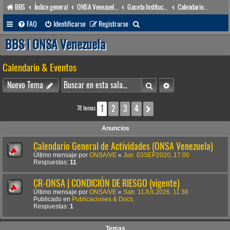
BBS
Índice general
ONSA Venezuela (acceso público)
Gaceta Institucional
Calendario & Eventos
B
FAQ
Identificarse
Registrarse
u
BBS | ONSA Venezuela
s
Calendario & Eventos
c
a
Buscar
Búsqueda avanzada
Nuevo Tema
r
1
2
3
4
Siguiente
78 temas
Anuncios
Calendario General de Actividades (ONSA Venezuela)
Último mensaje por
ONSA/VE
«
Jue. 03SEP2020, 17:00
Respuestas:
11
CR-ONSA | CONDICIÓN DE RIESGO (vigente)
Último mensaje por
ONSA/VE
«
Sab. 11JUL2026, 11:36
Publicado en
Publicaciones & Docs.
Respuestas:
1
Temas