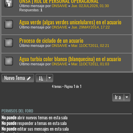
ONSA | ROL DE PERSONAL OPERACIONAL
Último mensaje por
ONSA/VE
«
Jue. 02JUL2026, 01:30
Respuestas:
1
Agua verde (algas verdes unicelulares) en el acuario
Último mensaje por
ONSA/VE
«
Jue. 29MAY2014, 17:22
Proceso de ciclado de un acuario
Último mensaje por
ONSA/VE
«
Mar. 11OCT2011, 02:21
Agua turbia color blanco (blanquecina) en el acuario
Último mensaje por
ONSA/VE
«
Mar. 11OCT2011, 01:03
Nuevo Tema
4 temas • Página
1
de
1
Ir a
PERMISOS DEL FORO
No puede
abrir nuevos temas en esta sala
No puede
responder a temas en esta sala
No puede
editar sus mensajes en esta sala