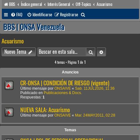
BBS
Índice general
Interés General
Off-Topics
Acuarismo
B
FAQ
Identificarse
Registrarse
u
BBS | ONSA Venezuela
s
Acuarismo
c
a
Buscar
Búsqueda avanzada
Nuevo Tema
r
4 temas • Página
1
de
1
Anuncios
CR-ONSA | CONDICIÓN DE RIESGO (vigente)
Último mensaje por
ONSA/VE
«
Sab. 11JUL2026, 11:36
Publicado en
Publicaciones & Docs.
Respuestas:
1
NUEVA SALA: Acuarismo
Último mensaje por
ONSA/VE
«
Mar. 24MAY2011, 02:28
Temas