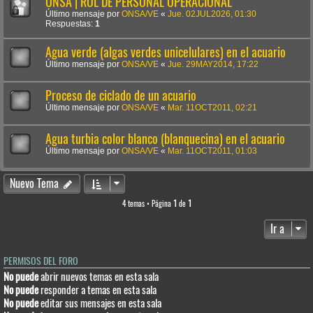
ONSA | ROL DE PERSONAL OPERACIONAL
Último mensaje por
ONSA/VE
«
Jue. 02JUL2026, 01:30
Respuestas:
1
Agua verde (algas verdes unicelulares) en el acuario
Último mensaje por
ONSA/VE
«
Jue. 29MAY2014, 17:22
Proceso de ciclado de un acuario
Último mensaje por
ONSA/VE
«
Mar. 11OCT2011, 02:21
Agua turbia color blanco (blanquecina) en el acuario
Último mensaje por
ONSA/VE
«
Mar. 11OCT2011, 01:03
Nuevo Tema
4 temas • Página
1
de
1
Ir a
PERMISOS DEL FORO
No puede
abrir nuevos temas en esta sala
No puede
responder a temas en esta sala
No puede
editar sus mensajes en esta sala