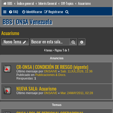
BBS
Índice general
Interés General
Off-Topics
Acuarismo
B
FAQ
Identificarse
Registrarse
u
BBS | ONSA Venezuela
s
Acuarismo
c
a
Buscar
Búsqueda avanzada
Nuevo Tema
r
4 temas • Página
1
de
1
Anuncios
CR-ONSA | CONDICIÓN DE RIESGO (vigente)
Último mensaje por
ONSA/VE
«
Sab. 11JUL2026, 11:36
Publicado en
Publicaciones & Docs.
Respuestas:
1
NUEVA SALA: Acuarismo
Último mensaje por
ONSA/VE
«
Mar. 24MAY2011, 02:28
Temas