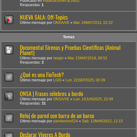
Publicado en
Publicaciones & Docs.
Respuestas:
1
NUEVA SALA: Off-Topics
Último mensaje por
ONSA/VE
«
Mar. 24MAY2011, 02:22
Temas
Documental Sirenas y Pruebas Científicas (Animal
Planet)
Último mensaje por
sergio
«
Mar. 15MAY2018, 09:52
Respuestas:
3
¿Qué es una FinTech?
Último mensaje por
LGIS
«
Lun. 22SEP2025, 00:39
ONSA | Frases célebres a bordo
Último mensaje por
ONSA/VE
«
Lun. 16JUN2025, 22:49
Respuestas:
31
Reloj de pared con barra de un barco
Último mensaje por
yamilenino524
«
Sab. 12MAR2022, 12:15
Declarar Víveres A Bordo