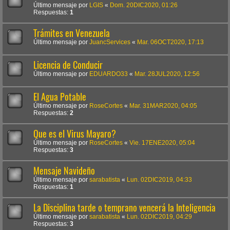
Último mensaje por
LGIS
«
Dom. 20DIC2020, 01:26
Respuestas:
1
Trámites en Venezuela
Último mensaje por
JuancServices
«
Mar. 06OCT2020, 17:13
Licencia de Conducir
Último mensaje por
EDUARDO33
«
Mar. 28JUL2020, 12:56
El Agua Potable
Último mensaje por
RoseCortes
«
Mar. 31MAR2020, 04:05
Respuestas:
2
Que es el Virus Mayaro?
Último mensaje por
RoseCortes
«
Vie. 17ENE2020, 05:04
Respuestas:
3
Mensaje Navideño
Último mensaje por
sarabatista
«
Lun. 02DIC2019, 04:33
Respuestas:
1
La Disciplina tarde o temprano vencerá la Inteligencia
Último mensaje por
sarabatista
«
Lun. 02DIC2019, 04:29
Respuestas:
3