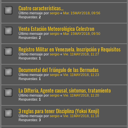
Cuatro características...
Último mensaje por
sergio
«
Mar. 15MAY2018, 09:56
Respuestas:
2
Venta Estación Meteorológica Celestron
Último mensaje por
sergio
«
Mar. 15MAY2018, 09:50
Respuestas:
2
Registro Militar en Venezuela. Inscripción y Requisitos
Último mensaje por
sergio
«
Vie. 11MAY2018, 11:27
Respuestas:
1
Documental del Triángulo de las Bermudas
Último mensaje por
sergio
«
Vie. 11MAY2018, 11:23
Respuestas:
1
La Difteria, Agente causal, síntomas, tratamiento
Último mensaje por
sergio
«
Vie. 11MAY2018, 11:20
Respuestas:
1
3 reglas para tener Disciplina (Yokoi Kenji)
Último mensaje por
sergio
«
Vie. 11MAY2018, 11:18
Respuestas:
3