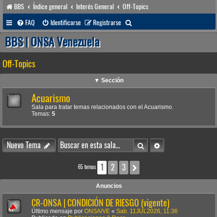
BBS
Índice general
Interés General
Off-Topics
B
FAQ
Identificarse
Registrarse
u
BBS | ONSA Venezuela
s
Off-Topics
c
a
▼ Sección
r
Acuarismo
Sala para tratar temas relacionados con el Acuarismo.
Temas:
5
Buscar
Búsqueda avanzada
Nuevo Tema
1
2
3
Siguiente
65 temas
Anuncios
CR-ONSA | CONDICIÓN DE RIESGO (vigente)
Último mensaje por
ONSA/VE
«
Sab. 11JUL2026, 11:36