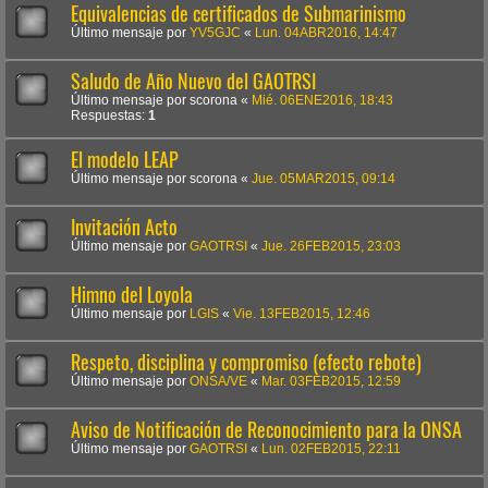
Equivalencias de certificados de Submarinismo
Último mensaje por
YV5GJC
«
Lun. 04ABR2016, 14:47
Saludo de Año Nuevo del GAOTRSI
Último mensaje por
scorona
«
Mié. 06ENE2016, 18:43
Respuestas:
1
El modelo LEAP
Último mensaje por
scorona
«
Jue. 05MAR2015, 09:14
Invitación Acto
Último mensaje por
GAOTRSI
«
Jue. 26FEB2015, 23:03
Himno del Loyola
Último mensaje por
LGIS
«
Vie. 13FEB2015, 12:46
Respeto, disciplina y compromiso (efecto rebote)
Último mensaje por
ONSA/VE
«
Mar. 03FEB2015, 12:59
Aviso de Notificación de Reconocimiento para la ONSA
Último mensaje por
GAOTRSI
«
Lun. 02FEB2015, 22:11