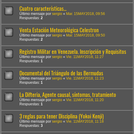
Cuatro características...
Último mensaje por
sergio
«
Mar. 15MAY2018, 09:56
Respuestas:
2
Venta Estación Meteorológica Celestron
Último mensaje por
sergio
«
Mar. 15MAY2018, 09:50
Respuestas:
2
Registro Militar en Venezuela. Inscripción y Requisitos
Último mensaje por
sergio
«
Vie. 11MAY2018, 11:27
Respuestas:
1
Documental del Triángulo de las Bermudas
Último mensaje por
sergio
«
Vie. 11MAY2018, 11:23
Respuestas:
1
La Difteria, Agente causal, síntomas, tratamiento
Último mensaje por
sergio
«
Vie. 11MAY2018, 11:20
Respuestas:
1
3 reglas para tener Disciplina (Yokoi Kenji)
Último mensaje por
sergio
«
Vie. 11MAY2018, 11:18
Respuestas:
3