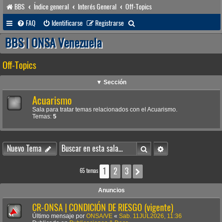
BBS
Índice general
Interés General
Off-Topics
B
FAQ
Identificarse
Registrarse
u
BBS | ONSA Venezuela
s
Off-Topics
c
a
▼ Sección
r
Acuarismo
Sala para tratar temas relacionados con el Acuarismo.
Temas:
5
Buscar
Búsqueda avanzada
Nuevo Tema
1
2
3
Siguiente
65 temas
Anuncios
CR-ONSA | CONDICIÓN DE RIESGO (vigente)
Último mensaje por
ONSA/VE
«
Sab. 11JUL2026, 11:36