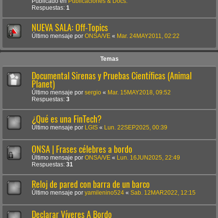
Publicado en
Publicaciones & Docs.
Respuestas:
1
NUEVA SALA: Off-Topics
Último mensaje por
ONSA/VE
«
Mar. 24MAY2011, 02:22
Temas
Documental Sirenas y Pruebas Científicas (Animal
Planet)
Último mensaje por
sergio
«
Mar. 15MAY2018, 09:52
Respuestas:
3
¿Qué es una FinTech?
Último mensaje por
LGIS
«
Lun. 22SEP2025, 00:39
ONSA | Frases célebres a bordo
Último mensaje por
ONSA/VE
«
Lun. 16JUN2025, 22:49
Respuestas:
31
Reloj de pared con barra de un barco
Último mensaje por
yamilenino524
«
Sab. 12MAR2022, 12:15
Declarar Víveres A Bordo