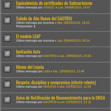
Equivalencias de certificados de Submarinismo
Último mensaje por
YV5GJC
«
Lun. 04ABR2016, 14:47
Saludo de Año Nuevo del GAOTRSI
Último mensaje por
scorona
«
Mié. 06ENE2016, 18:43
Respuestas:
1
El modelo LEAP
Último mensaje por
scorona
«
Jue. 05MAR2015, 09:14
Invitación Acto
Último mensaje por
GAOTRSI
«
Jue. 26FEB2015, 23:03
Himno del Loyola
Último mensaje por
LGIS
«
Vie. 13FEB2015, 12:46
Respeto, disciplina y compromiso (efecto rebote)
Último mensaje por
ONSA/VE
«
Mar. 03FEB2015, 12:59
Aviso de Notificación de Reconocimiento para la ONSA
Último mensaje por
GAOTRSI
«
Lun. 02FEB2015, 22:11