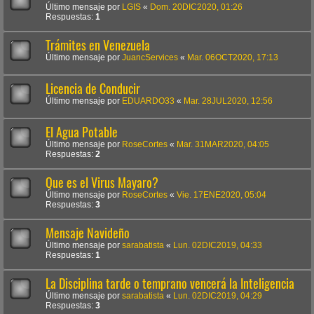
Último mensaje por
LGIS
«
Dom. 20DIC2020, 01:26
Respuestas:
1
Trámites en Venezuela
Último mensaje por
JuancServices
«
Mar. 06OCT2020, 17:13
Licencia de Conducir
Último mensaje por
EDUARDO33
«
Mar. 28JUL2020, 12:56
El Agua Potable
Último mensaje por
RoseCortes
«
Mar. 31MAR2020, 04:05
Respuestas:
2
Que es el Virus Mayaro?
Último mensaje por
RoseCortes
«
Vie. 17ENE2020, 05:04
Respuestas:
3
Mensaje Navideño
Último mensaje por
sarabatista
«
Lun. 02DIC2019, 04:33
Respuestas:
1
La Disciplina tarde o temprano vencerá la Inteligencia
Último mensaje por
sarabatista
«
Lun. 02DIC2019, 04:29
Respuestas:
3