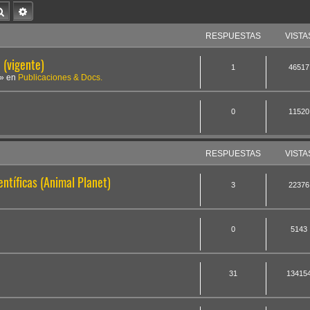
Buscar
Búsqueda avanzada
RESPUESTAS
VISTA
(vigente)
1
46517
» en
Publicaciones & Docs.
0
11520
RESPUESTAS
VISTA
ntíficas (Animal Planet)
3
22376
0
5143
31
13415