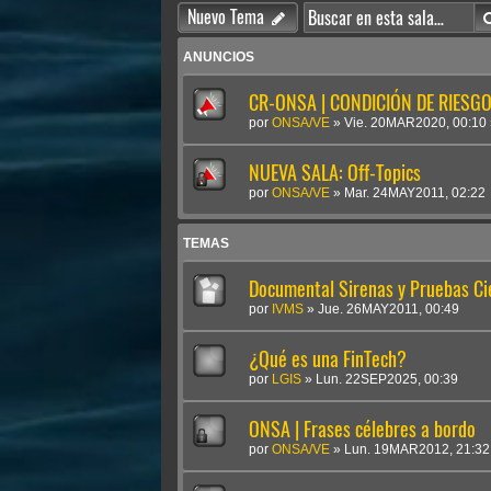
Nuevo Tema
ANUNCIOS
CR-ONSA | CONDICIÓN DE RIESGO 
por
ONSA/VE
»
Vie. 20MAR2020, 00:10
NUEVA SALA: Off-Topics
por
ONSA/VE
»
Mar. 24MAY2011, 02:22
TEMAS
Documental Sirenas y Pruebas Cie
por
IVMS
»
Jue. 26MAY2011, 00:49
¿Qué es una FinTech?
por
LGIS
»
Lun. 22SEP2025, 00:39
ONSA | Frases célebres a bordo
por
ONSA/VE
»
Lun. 19MAR2012, 21:32