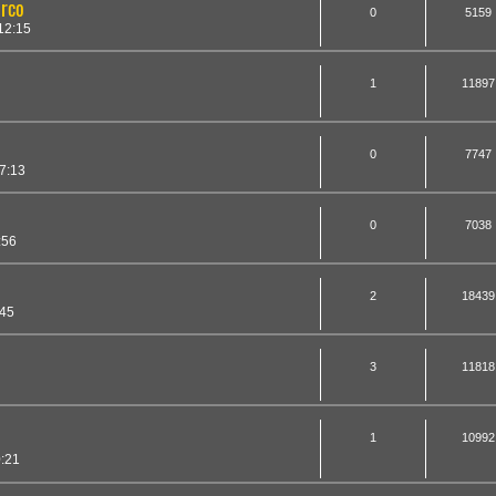
arco
0
5159
12:15
1
11897
0
7747
7:13
0
7038
:56
2
18439
:45
3
11818
1
10992
0:21