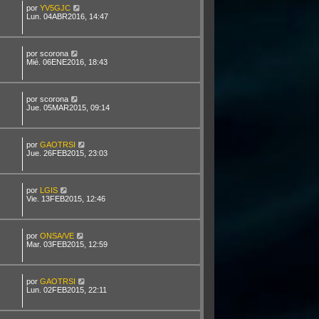
por
YV5GJC
Lun. 04ABR2016, 14:47
por
scorona
Mié. 06ENE2016, 18:43
por
scorona
Jue. 05MAR2015, 09:14
por
GAOTRSI
Jue. 26FEB2015, 23:03
por
LGIS
Vie. 13FEB2015, 12:46
por
ONSA/VE
Mar. 03FEB2015, 12:59
por
GAOTRSI
Lun. 02FEB2015, 22:11