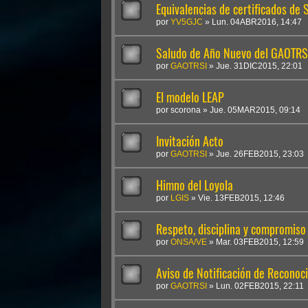
Equivalencias de certificados de
por
YV5GJC
»
Lun. 04ABR2016, 14:47
Saludo de Año Nuevo del GAOTRS
por
GAOTRSI
»
Jue. 31DIC2015, 22:01
El modelo LEAP
por
scorona
»
Jue. 05MAR2015, 09:14
Invitación Acto
por
GAOTRSI
»
Jue. 26FEB2015, 23:03
Himno del Loyola
por
LGIS
»
Vie. 13FEB2015, 12:46
Respeto, disciplina y compromiso
por
ONSA/VE
»
Mar. 03FEB2015, 12:59
Aviso de Notificación de Reconoc
por
GAOTRSI
»
Lun. 02FEB2015, 22:11