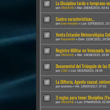
La Disciplina tarde o temprano ve
por
ONSA/VE
»
Mar. 20ENE2015, 03:41
Cuatro características...
por
jose morales
»
Lun. 02FEB2015, 15:
Venta Estación Meteorológica Ce
por
Raymer88
»
Dom. 11DIC2011, 10:50
Registro Militar en Venezuela. Ins
por
ONSA/VE
»
Mié. 14ENE2015, 19:30
Documental del Triángulo de las
por
LGIS
»
Lun. 08JUN2015, 16:45
La Difteria, Agente causal, sínto
por
scorona
»
Vie. 10NOV2017, 07:01
3 reglas para tener Disciplina (Yo
por
ONSA/VE
»
Lun. 07MAR2016, 01:09