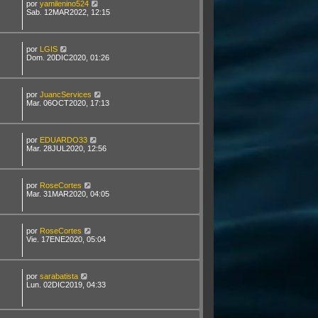
por
yamilenino524
Sab. 12MAR2022, 12:15
por
LGIS
Dom. 20DIC2020, 01:26
por
JuancServices
Mar. 06OCT2020, 17:13
por
EDUARDO33
Mar. 28JUL2020, 12:56
por
RoseCortes
Mar. 31MAR2020, 04:05
por
RoseCortes
Vie. 17ENE2020, 05:04
por
sarabatista
Lun. 02DIC2019, 04:33