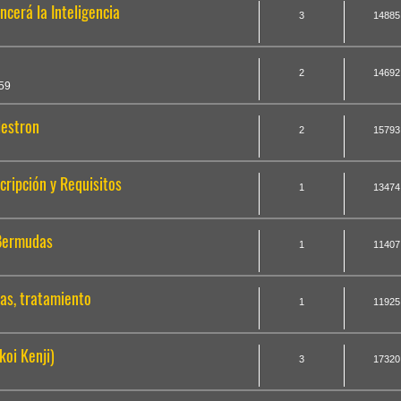
ncerá la Inteligencia
3
14885
2
14692
59
lestron
2
15793
cripción y Requisitos
1
13474
 Bermudas
1
11407
mas, tratamiento
1
11925
koi Kenji)
3
17320