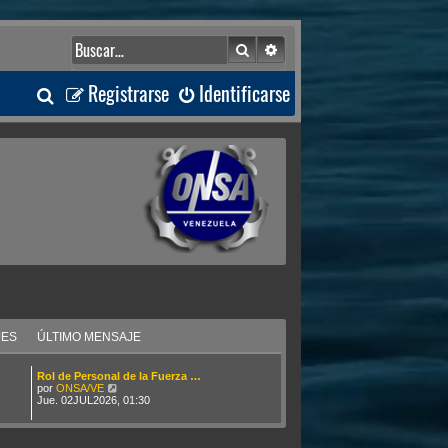
Buscar
Búsqueda avanzada
B
Registrarse
Identificarse
u
s
c
a
r
JES
ÚLTIMO MENSAJE
Rol de Personal de la Fuerza …
V
por
ONSA/VE
e
Jue. 02JUL2026, 01:30
r
ú
l
t