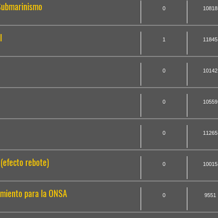
 Submarinismo
0
10818
I
1
11845
0
10142
0
10559
0
11265
 (efecto rebote)
0
10015
imiento para la ONSA
0
9551