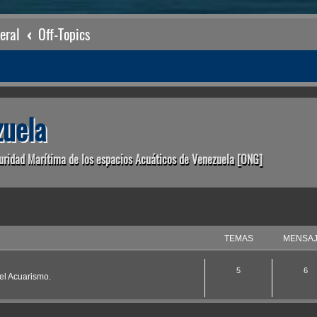
eral
Off-Topics
uela
uridad Marítima de los espacios Acuáticos de Venezuela [ONG]
TEMAS
MENSA
5
6
 el Acuarismo.