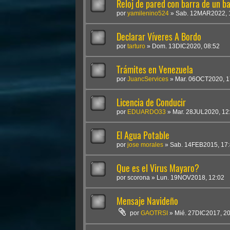
Reloj de pared con barra de un b
por
yamilenino524
»
Sab. 12MAR2022, 
Declarar Víveres A Bordo
por
tarturo
»
Dom. 13DIC2020, 08:52
Trámites en Venezuela
por
JuancServices
»
Mar. 06OCT2020, 1
Licencia de Conducir
por
EDUARDO33
»
Mar. 28JUL2020, 12
El Agua Potable
por
jose morales
»
Sab. 14FEB2015, 17
Que es el Virus Mayaro?
por
scorona
»
Lun. 19NOV2018, 12:02
Mensaje Navideño
por
GAOTRSI
»
Mié. 27DIC2017, 2