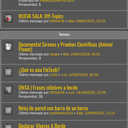
Publicado en
Publicaciones & Docs.
Respuestas:
1
NUEVA SALA: Off-Topics
Último mensaje por
ONSA/VE
«
Mar. 24MAY2011, 02:22
Temas
Documental Sirenas y Pruebas Científicas (Animal
Planet)
Último mensaje por
sergio
«
Mar. 15MAY2018, 09:52
Respuestas:
3
¿Qué es una FinTech?
Último mensaje por
LGIS
«
Lun. 22SEP2025, 00:39
ONSA | Frases célebres a bordo
Último mensaje por
ONSA/VE
«
Lun. 16JUN2025, 22:49
Respuestas:
31
Reloj de pared con barra de un barco
Último mensaje por
yamilenino524
«
Sab. 12MAR2022, 12:15
Declarar Víveres A Bordo