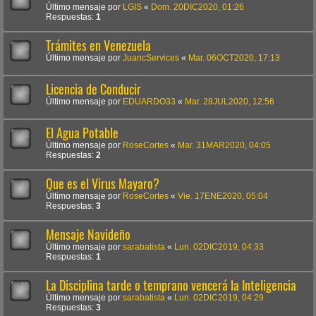
Último mensaje por
LGIS
«
Dom. 20DIC2020, 01:26
Respuestas:
1
Trámites en Venezuela
Último mensaje por
JuancServices
«
Mar. 06OCT2020, 17:13
Licencia de Conducir
Último mensaje por
EDUARDO33
«
Mar. 28JUL2020, 12:56
El Agua Potable
Último mensaje por
RoseCortes
«
Mar. 31MAR2020, 04:05
Respuestas:
2
Que es el Virus Mayaro?
Último mensaje por
RoseCortes
«
Vie. 17ENE2020, 05:04
Respuestas:
3
Mensaje Navideño
Último mensaje por
sarabatista
«
Lun. 02DIC2019, 04:33
Respuestas:
1
La Disciplina tarde o temprano vencerá la Inteligencia
Último mensaje por
sarabatista
«
Lun. 02DIC2019, 04:29
Respuestas:
3