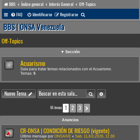
BBS
Índice general
Interés General
Off-Topics
B
FAQ
Identificarse
Registrarse
u
BBS | ONSA Venezuela
s
Off-Topics
c
a
▼ Sección
r
Acuarismo
Sala para tratar temas relacionados con el Acuarismo.
Temas:
5
Buscar
Búsqueda avanzada
Nuevo Tema
1
2
3
Siguiente
65 temas
Anuncios
CR-ONSA | CONDICIÓN DE RIESGO (vigente)
Último mensaje por
ONSA/VE
«
Sab. 11JUL2026, 11:36