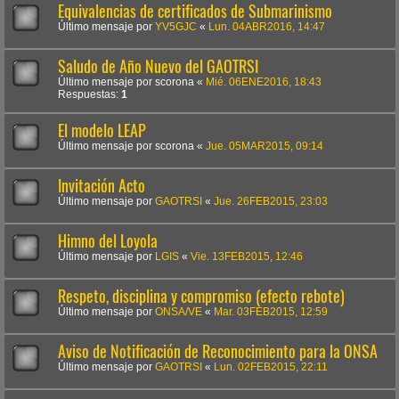
Equivalencias de certificados de Submarinismo
Último mensaje por
YV5GJC
«
Lun. 04ABR2016, 14:47
Saludo de Año Nuevo del GAOTRSI
Último mensaje por
scorona
«
Mié. 06ENE2016, 18:43
Respuestas:
1
El modelo LEAP
Último mensaje por
scorona
«
Jue. 05MAR2015, 09:14
Invitación Acto
Último mensaje por
GAOTRSI
«
Jue. 26FEB2015, 23:03
Himno del Loyola
Último mensaje por
LGIS
«
Vie. 13FEB2015, 12:46
Respeto, disciplina y compromiso (efecto rebote)
Último mensaje por
ONSA/VE
«
Mar. 03FEB2015, 12:59
Aviso de Notificación de Reconocimiento para la ONSA
Último mensaje por
GAOTRSI
«
Lun. 02FEB2015, 22:11