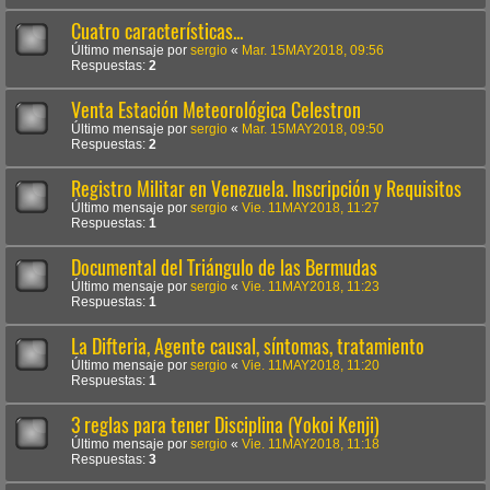
Cuatro características...
Último mensaje por
sergio
«
Mar. 15MAY2018, 09:56
Respuestas:
2
Venta Estación Meteorológica Celestron
Último mensaje por
sergio
«
Mar. 15MAY2018, 09:50
Respuestas:
2
Registro Militar en Venezuela. Inscripción y Requisitos
Último mensaje por
sergio
«
Vie. 11MAY2018, 11:27
Respuestas:
1
Documental del Triángulo de las Bermudas
Último mensaje por
sergio
«
Vie. 11MAY2018, 11:23
Respuestas:
1
La Difteria, Agente causal, síntomas, tratamiento
Último mensaje por
sergio
«
Vie. 11MAY2018, 11:20
Respuestas:
1
3 reglas para tener Disciplina (Yokoi Kenji)
Último mensaje por
sergio
«
Vie. 11MAY2018, 11:18
Respuestas:
3