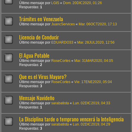
Último mensaje por
LGIS
«
Dom. 20DIC2020, 01:26
Respuestas:
1
Trámites en Venezuela
Último mensaje por
JuancServices
«
Mar. 06OCT2020, 17:13
Licencia de Conducir
Último mensaje por
EDUARDO33
«
Mar. 28JUL2020, 12:56
El Agua Potable
Último mensaje por
RoseCortes
«
Mar. 31MAR2020, 04:05
Respuestas:
2
Que es el Virus Mayaro?
Último mensaje por
RoseCortes
«
Vie. 17ENE2020, 05:04
Respuestas:
3
Mensaje Navideño
Último mensaje por
sarabatista
«
Lun. 02DIC2019, 04:33
Respuestas:
1
La Disciplina tarde o temprano vencerá la Inteligencia
Último mensaje por
sarabatista
«
Lun. 02DIC2019, 04:29
Respuestas:
3