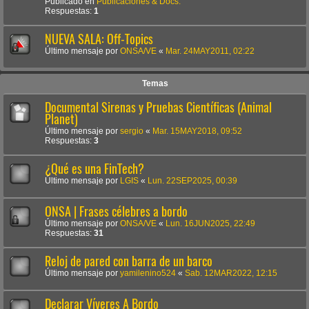
Publicado en
Publicaciones & Docs.
Respuestas:
1
NUEVA SALA: Off-Topics
Último mensaje por
ONSA/VE
«
Mar. 24MAY2011, 02:22
Temas
Documental Sirenas y Pruebas Científicas (Animal
Planet)
Último mensaje por
sergio
«
Mar. 15MAY2018, 09:52
Respuestas:
3
¿Qué es una FinTech?
Último mensaje por
LGIS
«
Lun. 22SEP2025, 00:39
ONSA | Frases célebres a bordo
Último mensaje por
ONSA/VE
«
Lun. 16JUN2025, 22:49
Respuestas:
31
Reloj de pared con barra de un barco
Último mensaje por
yamilenino524
«
Sab. 12MAR2022, 12:15
Declarar Víveres A Bordo