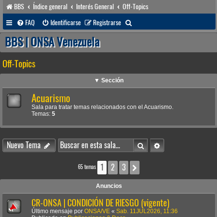
BBS
Índice general
Interés General
Off-Topics
B
FAQ
Identificarse
Registrarse
u
BBS | ONSA Venezuela
s
Off-Topics
c
a
▼ Sección
r
Acuarismo
Sala para tratar temas relacionados con el Acuarismo.
Temas:
5
Buscar
Búsqueda avanzada
Nuevo Tema
1
2
3
Siguiente
65 temas
Anuncios
CR-ONSA | CONDICIÓN DE RIESGO (vigente)
Último mensaje por
ONSA/VE
«
Sab. 11JUL2026, 11:36