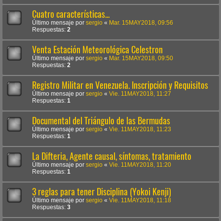
Cuatro características...
Último mensaje por
sergio
«
Mar. 15MAY2018, 09:56
Respuestas:
2
Venta Estación Meteorológica Celestron
Último mensaje por
sergio
«
Mar. 15MAY2018, 09:50
Respuestas:
2
Registro Militar en Venezuela. Inscripción y Requisitos
Último mensaje por
sergio
«
Vie. 11MAY2018, 11:27
Respuestas:
1
Documental del Triángulo de las Bermudas
Último mensaje por
sergio
«
Vie. 11MAY2018, 11:23
Respuestas:
1
La Difteria, Agente causal, síntomas, tratamiento
Último mensaje por
sergio
«
Vie. 11MAY2018, 11:20
Respuestas:
1
3 reglas para tener Disciplina (Yokoi Kenji)
Último mensaje por
sergio
«
Vie. 11MAY2018, 11:18
Respuestas:
3