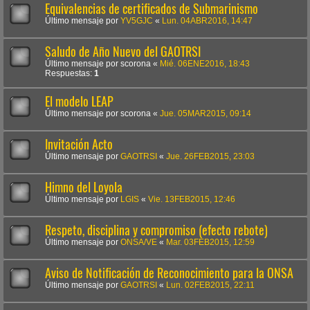
Equivalencias de certificados de Submarinismo
Último mensaje por
YV5GJC
«
Lun. 04ABR2016, 14:47
Saludo de Año Nuevo del GAOTRSI
Último mensaje por
scorona
«
Mié. 06ENE2016, 18:43
Respuestas:
1
El modelo LEAP
Último mensaje por
scorona
«
Jue. 05MAR2015, 09:14
Invitación Acto
Último mensaje por
GAOTRSI
«
Jue. 26FEB2015, 23:03
Himno del Loyola
Último mensaje por
LGIS
«
Vie. 13FEB2015, 12:46
Respeto, disciplina y compromiso (efecto rebote)
Último mensaje por
ONSA/VE
«
Mar. 03FEB2015, 12:59
Aviso de Notificación de Reconocimiento para la ONSA
Último mensaje por
GAOTRSI
«
Lun. 02FEB2015, 22:11