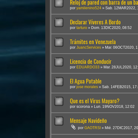
Reloj de pared con barra de un b
por
yamilenino524
»
Sab. 12MAR2022, 
Declarar Víveres A Bordo
por
tarturo
»
Dom. 13DIC2020, 08:52
Trámites en Venezuela
por
JuancServices
»
Mar. 06OCT2020, 1
Licencia de Conducir
por
EDUARDO33
»
Mar. 28JUL2020, 12
El Agua Potable
por
jose morales
»
Sab. 14FEB2015, 17
Que es el Virus Mayaro?
por
scorona
»
Lun. 19NOV2018, 12:02
Mensaje Navideño
por
GAOTRSI
»
Mié. 27DIC2017, 2