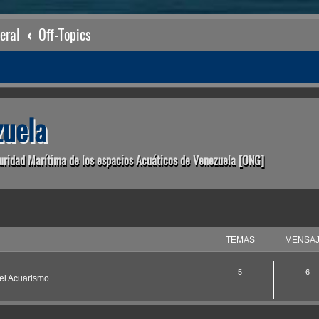
eral
Off-Topics
uela
uridad Marítima de los espacios Acuáticos de Venezuela [ONG]
TEMAS
MENSA
5
6
 el Acuarismo.