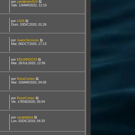
por
yamilenino524
Sab. 12MAR2022, 12:15
por
LGIS
Dom. 20DIC2020, 01:26
por
JuancServices
Mar. 06OCT2020, 17:13
por
EDUARDO33
Mar. 28JUL2020, 12:56
por
RoseCortes
Mar. 31MAR2020, 04:05
por
RoseCortes
Vie. 17ENE2020, 05:04
por
sarabatista
Lun. 02DIC2019, 04:33