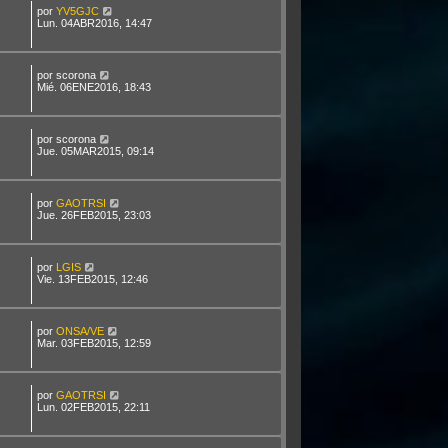
por
YV5GJC
Lun. 04ABR2016, 14:47
por
scorona
Mié. 06ENE2016, 18:43
por
scorona
Jue. 05MAR2015, 09:14
por
GAOTRSI
Jue. 26FEB2015, 23:03
por
LGIS
Vie. 13FEB2015, 12:46
por
ONSA/VE
Mar. 03FEB2015, 12:59
por
GAOTRSI
Lun. 02FEB2015, 22:11