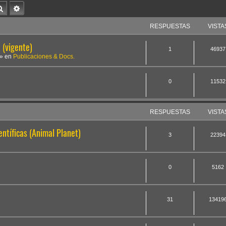
Buscar
Búsqueda avanzada
RESPUESTAS
VISTA
(vigente)
1
46937
» en
Publicaciones & Docs.
0
11532
RESPUESTAS
VISTA
ntíficas (Animal Planet)
3
22394
0
5162
31
13419