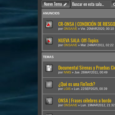
Nuevo Tema
ANUNCIOS
CR-ONSA | CONDICIÓN DE RIESGO 
por
ONSA/VE
»
Vie. 20MAR2020, 00:10
NUEVA SALA: Off-Topics
por
ONSA/VE
»
Mar. 24MAY2011, 02:22
TEMAS
Documental Sirenas y Pruebas Cie
por
IVMS
»
Jue. 26MAY2011, 00:49
¿Qué es una FinTech?
por
LGIS
»
Lun. 22SEP2025, 00:39
ONSA | Frases célebres a bordo
por
ONSA/VE
»
Lun. 19MAR2012, 21:32