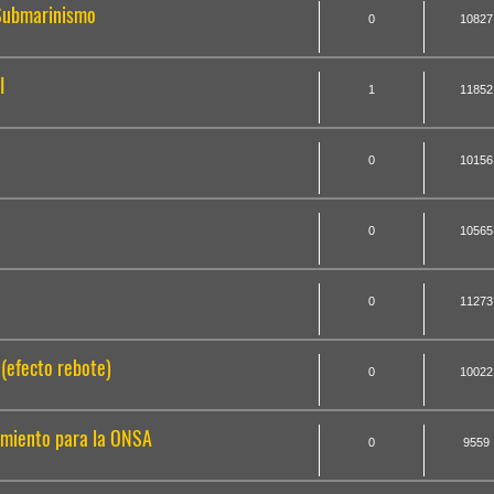
 Submarinismo
0
10827
I
1
11852
0
10156
0
10565
0
11273
 (efecto rebote)
0
10022
imiento para la ONSA
0
9559