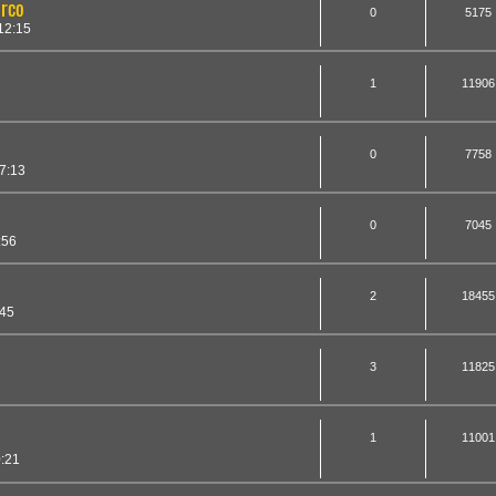
arco
0
5175
12:15
1
11906
0
7758
7:13
0
7045
:56
2
18455
:45
3
11825
1
11001
0:21