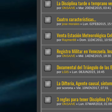
La Disciplina tarde o temprano ve
por
ONSA/VE
»
Mar. 20ENE2015, 03:41
Cuatro características...
por
jose morales
»
Lun. 02FEB2015, 15:
Venta Estación Meteorológica Ce
por
Raymer88
»
Dom. 11DIC2011, 10:50
Registro Militar en Venezuela. Ins
por
ONSA/VE
»
Mié. 14ENE2015, 19:30
Documental del Triángulo de las
por
LGIS
»
Lun. 08JUN2015, 16:45
La Difteria, Agente causal, sínto
por
scorona
»
Vie. 10NOV2017, 07:01
3 reglas para tener Disciplina (Yo
por
ONSA/VE
»
Lun. 07MAR2016, 01:09