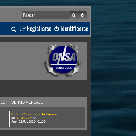
Buscar
Búsqueda avanzada
B
Registrarse
Identificarse
u
s
c
a
r
JES
ÚLTIMO MENSAJE
Rol de Personal de la Fuerza …
V
por
ONSA/VE
e
Jue. 02JUL2026, 01:30
r
ú
l
t