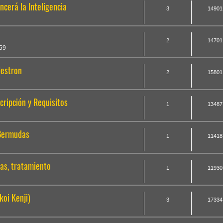
ncerá la Inteligencia
3
14901
2
14701
59
lestron
2
15801
cripción y Requisitos
1
13487
 Bermudas
1
11418
mas, tratamiento
1
11930
koi Kenji)
3
17334