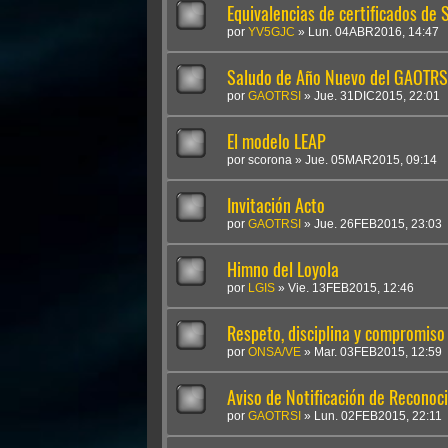
Equivalencias de certificados de
por
YV5GJC
»
Lun. 04ABR2016, 14:47
Saludo de Año Nuevo del GAOTRS
por
GAOTRSI
»
Jue. 31DIC2015, 22:01
El modelo LEAP
por
scorona
»
Jue. 05MAR2015, 09:14
Invitación Acto
por
GAOTRSI
»
Jue. 26FEB2015, 23:03
Himno del Loyola
por
LGIS
»
Vie. 13FEB2015, 12:46
Respeto, disciplina y compromiso
por
ONSA/VE
»
Mar. 03FEB2015, 12:59
Aviso de Notificación de Reconoc
por
GAOTRSI
»
Lun. 02FEB2015, 22:11