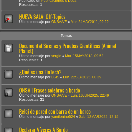
Publicado en
Publicaciones & Docs.
Respuestas:
1
NUEVA SALA: Off-Topics
Último mensaje por
ONSA/VE
«
Mar. 24MAY2011, 02:22
Temas
Documental Sirenas y Pruebas Científicas (Animal
Planet)
Último mensaje por
sergio
«
Mar. 15MAY2018, 09:52
Respuestas:
3
¿Qué es una FinTech?
Último mensaje por
LGIS
«
Lun. 22SEP2025, 00:39
ONSA | Frases célebres a bordo
Último mensaje por
ONSA/VE
«
Lun. 16JUN2025, 22:49
Respuestas:
31
Reloj de pared con barra de un barco
Último mensaje por
yamilenino524
«
Sab. 12MAR2022, 12:15
Declarar Víveres A Bordo