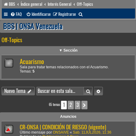
BBS
Índice general
Interés General
Off-Topics
B
FAQ
Identificarse
Registrarse
u
BBS | ONSA Venezuela
s
Off-Topics
c
a
▼ Sección
r
Acuarismo
Sala para tratar temas relacionados con el Acuarismo.
Temas:
5
Buscar
Búsqueda avanzada
Nuevo Tema
1
2
3
Siguiente
65 temas
Anuncios
CR-ONSA | CONDICIÓN DE RIESGO (vigente)
Último mensaje por
ONSA/VE
«
Sab. 11JUL2026, 11:36