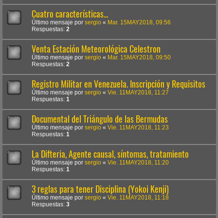
Cuatro características...
Último mensaje por
sergio
«
Mar. 15MAY2018, 09:56
Respuestas:
2
Venta Estación Meteorológica Celestron
Último mensaje por
sergio
«
Mar. 15MAY2018, 09:50
Respuestas:
2
Registro Militar en Venezuela. Inscripción y Requisitos
Último mensaje por
sergio
«
Vie. 11MAY2018, 11:27
Respuestas:
1
Documental del Triángulo de las Bermudas
Último mensaje por
sergio
«
Vie. 11MAY2018, 11:23
Respuestas:
1
La Difteria, Agente causal, síntomas, tratamiento
Último mensaje por
sergio
«
Vie. 11MAY2018, 11:20
Respuestas:
1
3 reglas para tener Disciplina (Yokoi Kenji)
Último mensaje por
sergio
«
Vie. 11MAY2018, 11:18
Respuestas:
3