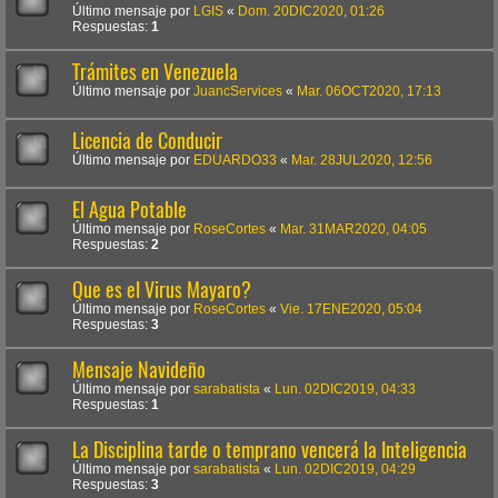
Último mensaje por
LGIS
«
Dom. 20DIC2020, 01:26
Respuestas:
1
Trámites en Venezuela
Último mensaje por
JuancServices
«
Mar. 06OCT2020, 17:13
Licencia de Conducir
Último mensaje por
EDUARDO33
«
Mar. 28JUL2020, 12:56
El Agua Potable
Último mensaje por
RoseCortes
«
Mar. 31MAR2020, 04:05
Respuestas:
2
Que es el Virus Mayaro?
Último mensaje por
RoseCortes
«
Vie. 17ENE2020, 05:04
Respuestas:
3
Mensaje Navideño
Último mensaje por
sarabatista
«
Lun. 02DIC2019, 04:33
Respuestas:
1
La Disciplina tarde o temprano vencerá la Inteligencia
Último mensaje por
sarabatista
«
Lun. 02DIC2019, 04:29
Respuestas:
3