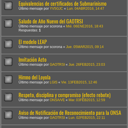
Equivalencias de certificados de Submarinismo
Último mensaje por
YV5GJC
«
Lun. 04ABR2016, 14:47
Saludo de Año Nuevo del GAOTRSI
Último mensaje por
scorona
«
Mié. 06ENE2016, 18:43
Respuestas:
1
El modelo LEAP
Último mensaje por
scorona
«
Jue. 05MAR2015, 09:14
Invitación Acto
Último mensaje por
GAOTRSI
«
Jue. 26FEB2015, 23:03
Himno del Loyola
Último mensaje por
LGIS
«
Vie. 13FEB2015, 12:46
Respeto, disciplina y compromiso (efecto rebote)
Último mensaje por
ONSA/VE
«
Mar. 03FEB2015, 12:59
Aviso de Notificación de Reconocimiento para la ONSA
Último mensaje por
GAOTRSI
«
Lun. 02FEB2015, 22:11