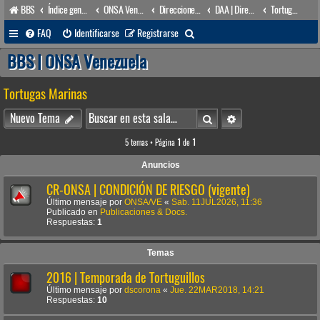
BBS
Índice general
ONSA Venezuela (acceso público)
Direcciones Administrativas
DAA | Dirección de Asuntos Ambientales
Tortugas Marinas
B
FAQ
Identificarse
Registrarse
u
BBS | ONSA Venezuela
s
Tortugas Marinas
c
a
Buscar
Búsqueda avanzada
Nuevo Tema
r
5 temas • Página
1
de
1
Anuncios
CR-ONSA | CONDICIÓN DE RIESGO (vigente)
Último mensaje por
ONSA/VE
«
Sab. 11JUL2026, 11:36
Publicado en
Publicaciones & Docs.
Respuestas:
1
Temas
2016 | Temporada de Tortuguillos
Último mensaje por
dscorona
«
Jue. 22MAR2018, 14:21
Respuestas:
10