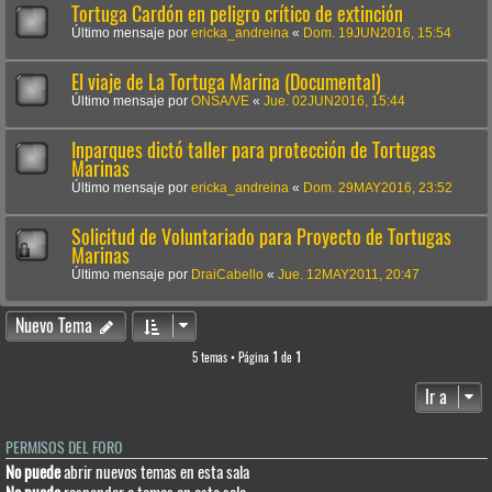
Tortuga Cardón en peligro crítico de extinción
Último mensaje por
ericka_andreina
«
Dom. 19JUN2016, 15:54
El viaje de La Tortuga Marina (Documental)
Último mensaje por
ONSA/VE
«
Jue. 02JUN2016, 15:44
Inparques dictó taller para protección de Tortugas
Marinas
Último mensaje por
ericka_andreina
«
Dom. 29MAY2016, 23:52
Solicitud de Voluntariado para Proyecto de Tortugas
Marinas
Último mensaje por
DraiCabello
«
Jue. 12MAY2011, 20:47
Nuevo Tema
5 temas • Página
1
de
1
Ir a
PERMISOS DEL FORO
No puede
abrir nuevos temas en esta sala